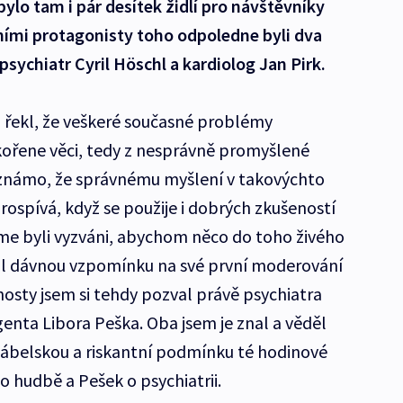
 bylo tam i pár desítek židlí pro návštěvníky
vními protagonisty toho odpoledne byli dva
sychiatr Cyril Höschl a kardiolog Jan Pirk.
u řekl, že veškeré současné problémy
 kořene věci, tedy z nesprávně promyšlené
 známo, že správnému myšlení v takovýchto
ospívá, když se použije i dobrých zkušeností
jsme byli vyzváni, abychom něco do toho živého
vedl dávnou vzpomínku na své první moderování
osty jsem si tehdy pozval právě psychiatra
genta Libora Peška. Oba jsem je znal a věděl
ďábelskou a riskantní podmínku té hodinové
o hudbě a Pešek o psychiatrii.