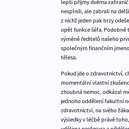
lepší příjmy dvěma zahraničn
nesplnili, ale zabrali na d
z nichž jeden pak brzy odeše
opět funkce šéfa. Podobně t
výměně ředitelů našeho prvn
společným finančním jmenov
tělesa.
Pokud jde o zdravotnictví, ch
momentální vlastní zkušenos
zhoubná nemoc, odkázal mě
jednoho oddělení fakultní ne
zdravotnictví, na svého žáka
výsledky v léčbě právě toho,
udělena profesura a přiděle