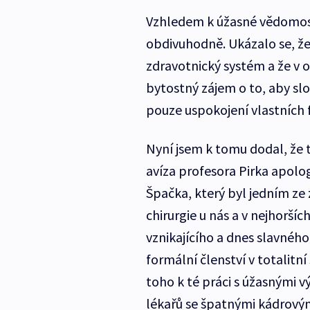
Vzhledem k úžasné vědomostn
obdivuhodně. Ukázalo se, že
zdravotnický systém a že v 
bytostný zájem o to, aby sl
pouze uspokojení vlastních f
Nyní jsem k tomu dodal, že 
avíza profesora Pirka apolog
Špačka, který byl jedním ze
chirurgie u nás a v nejhorší
vznikajícího a dnes slavnéh
formální členství v totalitní
toho k té práci s úžasnými 
lékařů se špatnými kádrovým