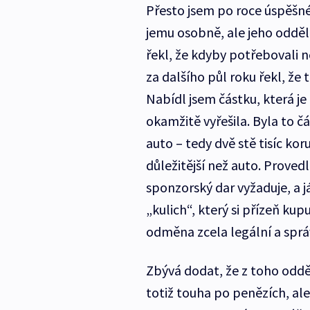
Přesto jsem po roce úspěšné
jemu osobně, ale jeho odděle
řekl, že kdyby potřebovali n
za dalšího půl roku řekl, že t
Nabídl jsem částku, která je
okamžitě vyřešila. Byla to č
auto – tedy dvě stě tisíc k
důležitější než auto. Proved
sponzorský dar vyžaduje, a j
„kulich“, který si přízeň ku
odměna zcela legální a sprá
Zbývá dodat, že z toho odd
totiž touha po penězích, ale 