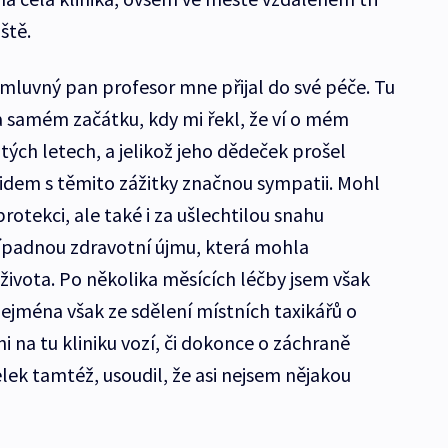
ště.
luvný pan profesor mne přijal do své péče. Tu
 samém začátku, kdy mi řekl, že ví o mém
ých letech, a jelikož jeho dědeček prošel
dem s těmito zážitky značnou sympatii. Mohl
rotekci, ale také i za ušlechtilou snahu
padnou zdravotní újmu, která mohla
ivota. Po několika měsících léčby jsem však
ejména však ze sdělení místních taxikářů o
i na tu kliniku vozí, či dokonce o záchraně
elek tamtéž, usoudil, že asi nejsem nějakou