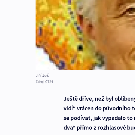
Jiří Ješ
Zdroj:
ČT24
Ještě dříve, než byl oblíbe
vidí“ vrácen do původního t
se podívat, jak vypadalo to
dva“ přímo z rozhlasové bud