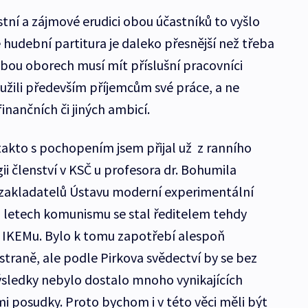
í a zájmové erudici obou účastníků to vyšlo
 hudební partitura je daleko přesnější než třeba
obou oborech musí mít příslušní pracovníci
oužili především příjemcům své práce, a ne
inančních či jiných ambicí.
takto s pochopením jsem přijal už z ranního
ii členství v KSČ u profesora dr. Bohumila
 zakladatelů Ústavu moderní experimentální
ch letech komunismu se stal ředitelem tehdy
o IKEMu. Bylo k tomu zapotřebí alespoň
 straně, ale podle Pirkova svědectví by se bez
výsledky nebylo dostalo mnoho vynikajících
i posudky. Proto bychom i v této věci měli být