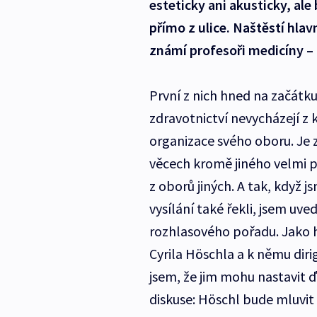
esteticky ani akusticky, ale
přímo z ulice. Naštěstí hla
známí profesoři medicíny – p
První z nich hned na začátk
zdravotnictví nevycházejí z
organizace svého oboru. Je
věcech kromě jiného velmi pr
z oborů jiných. A tak, když 
vysílání také řekli, jsem u
rozhlasového pořadu. Jako h
Cyrila Höschla a k němu diri
jsem, že jim mohu nastavit 
diskuse: Höschl bude mluvit 