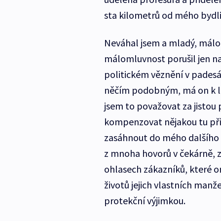
sta kilometrů od mého bydli
Neváhal jsem a mladý, málom
málomluvnost porušil jen na
politickém věznění v padesát
něčím podobným, má on k li
jsem to považovat za jistou p
kompenzovat nějakou tu pří
zasáhnout do mého dalšího ž
z mnoha hovorů v čekárně, z
ohlasech zákazníků, které on
životů jejich vlastních manž
protekční výjimkou.