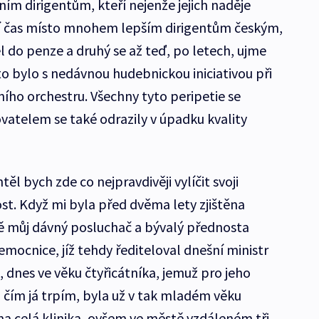
ím dirigentům, kteří nejenže jejich naděje
elší čas místo mnohem lepším dirigentům českým,
l do penze a druhý se až teď, po letech, ujme
o bylo s nedávnou hudebnickou iniciativou při
ího orchestru. Všechny tyto peripetie se
atelem se také odrazily v úpadku kvality
těl bych zde co nejpravdivěji vylíčit svoji
t. Když mi byla před dvěma lety zjištěna
 můj dávný posluchač a bývalý přednosta
mocnice, jíž tehdy řediteloval dnešní ministr
, dnes ve věku čtyřicátníka, jemuž pro jeho
 čím já trpím, byla už v tak mladém věku
na celá klinika, ovšem ve městě vzdáleném tři