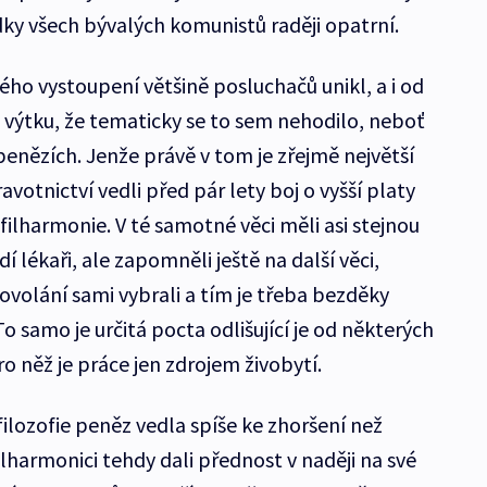
dky všech bývalých komunistů raději opatrní.
ho vystoupení většině posluchačů unikl, a i od
l výtku, že tematicky se to sem nehodilo, neboť
enězích. Jenže právě v tom je zřejmě největší
avotnictví vedli před pár lety boj o vyšší platy
ilharmonie. V té samotné věci měli asi stejnou
dí lékaři, ale zapomněli ještě na další věci,
povolání sami vybrali a tím je třeba bezděky
. To samo je určitá pocta odlišující je od některých
o něž je práce jen zdrojem živobytí.
lozofie peněz vedla spíše ke zhoršení než
lharmonici tehdy dali přednost v naději na své