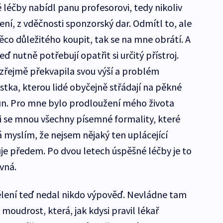
 léčby nabídl panu profesorovi, tedy nikoliv
ní, z vděčnosti sponzorský dar. Odmítl to, ale
ěco důležitého koupit, tak se na mne obrátí. A
eď nutně potřebují opatřit si určitý přístroj.
 zřejmě překvapila svou výší a problém
ástka, kterou lidé obyčejně střádají na pěkné
orun. Pro mne bylo prodloužení mého života
li se mnou všechny písemné formality, které
á myslím, že nejsem nějaký ten uplácející
puje předem. Po dvou letech úspěšné léčby je to
vná.
ělení teď nedal nikdo výpověď. Nevládne tam
moudrost, která, jak kdysi pravil lékař