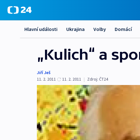
Hlavní události
Ukrajina
Volby
Domácí
„Kulich“ a sp
Jiří Ješ
11. 2. 2011
11. 2. 2011
|
Zdroj:
ČT24