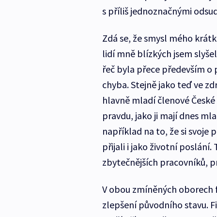
s příliš jednoznačnými odsu
Zdá se, že smysl mého krátké
lidí mně blízkých jsem slyše
řeč byla přece především o p
chyba. Stejně jako teď ve zdr
hlavně mladí členové České f
pravdu, jako ji mají dnes mla
například na to, že si svoje 
přijali i jako životní poslání
zbytečnějších pracovníků, pr
V obou zmíněných oborech fi
zlepšení původního stavu. Fi