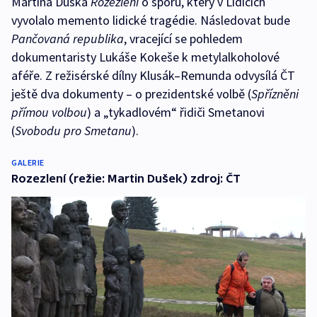
Martina Duška
Rozezlení
o sporu, který v Lidicích
vyvolalo memento lidické tragédie. Následovat bude
Pančovaná republika
, vracející se pohledem
dokumentaristy Lukáše Kokeše k metylalkoholové
aféře. Z režisérské dílny Klusák–Remunda odvysílá ČT
ještě dva dokumenty – o prezidentské volbě (
Spřízněni
přímou volbou
) a „tykadlovém“ řidiči Smetanovi
(
Svobodu pro Smetanu
).
GALERIE
Rozezlení (režie: Martin Dušek) zdroj: ČT