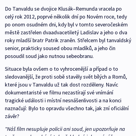
Do Tanvaldu se dvojice Klusák–Remunda vracela po
celý rok 2012, poprvé několik dní po Novém roce, tedy
po onom osudném dni, kdy byl v tomto severočeském
městě zastřelen dvaadvacetiletý Ladislav a jeho o dva
roky mladší bratr Patrik zraněn. Střelcem byl tanvaldský
senior, prakticky soused obou mladíků, a jeho čin
posoudil soud jako nutnou sebeobranu.
Situace byla ovšem o to vyhrocenější a případ o to
sledovanější, že proti sobě stavěly svět bílých a Romů,
které jsou v Tanvaldu už tak dost rozděleny. Navíc
dokumentaristé ve filmu nezastírají své vnímání
tragické události i místní nesnášenlivosti a na konci
naznačují: Bylo to opravdu všechno tak, jak zní oficiální
závěr?
"Náš film nesupluje policii ani soud, jen upozorňuje na