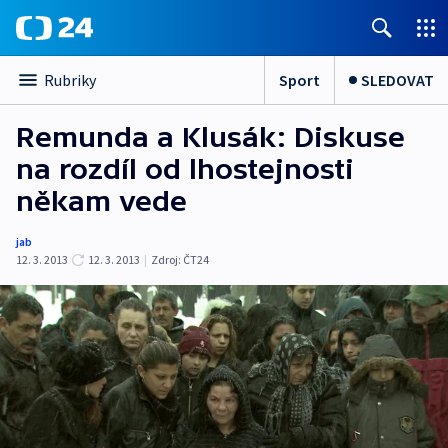
Sport
SLEDOVAT
Rubriky
Remunda a Klusák: Diskuse
na rozdíl od lhostejnosti
někam vede
jab
12. 3. 2013
12. 3. 2013
|
Zdroj:
ČT24