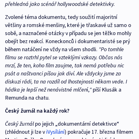
přehledná jako scénář hollywoodské detektivky.
Zvolené téma dokumentu, tedy soužití majoritní
většiny a romské menšiny, které je třaskavé už samo o
sobě, a naznačené otázky v případu se jen těžko mohly
obejít bez reakcí. Koneckonců i dokumentaristé se prý
během natáčení ne vždy na všem shodli.
"Po tomhle
filmu se roztrhl pytel se vzteklými vzkazy. Občas nás
mrzí, že ten, koho film zaujme, tak nemá potřebu nic
psát a naštvanci píšou jak diví. Ale vždycky jsme za
diskuzi rádi, ta na rozdíl od lhostejnosti někam vede. I
hádka je lepší než nenávistné mlčen
í,
"
píší Klusák a
Remunda na chatu.
Český žurnál na každý rok?
Český žurnál
po jejich „dokumentární detektivce“
(zhlédnout ji lze v
iVysílání
) pokračuje 17. března filmem