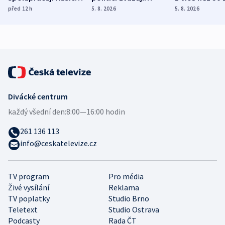
různých zemí
dohodu o
Bojovali na s
před 12
h
5. 8. 2026
5. 8. 2026
demografii
Ruska
Divácké centrum
každý všední den:
8:00—16:00 hodin
261 136 113
info@ceskatelevize.cz
TV program
Pro média
Živé vysílání
Reklama
TV poplatky
Studio Brno
Teletext
Studio Ostrava
Podcasty
Rada ČT