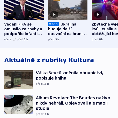
Vedení FIFA se
Ukrajina
Zbytečné výj
VIDEO
omluvilo za chyby a
buduje další
kvůli eCallu a
podpořilo Infantina.
opevnění na hranici
obtěžující ho
UEFA trvá na
s Běloruskem
zdržují záchr
včera
před 5
h
před 5
h
před 6
h
bojkotu
Aktuálně z rubriky
Kultura
Válka ševců změnila obuvnictví,
popisuje kniha
před 11
h
Album Revolver The Beatles naživo
nikdy nehráli. Objevovali ale magii
studia
před 11
h