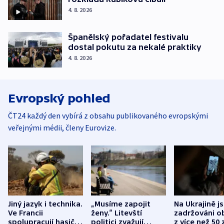
4. 8. 2026
Španělský pořadatel festivalu
dostal pokutu za nekalé praktiky
4. 8. 2026
Evropský pohled
ČT24 každý den vybírá z obsahu publikovaného evropskými
veřejnými médii, členy Eurovize.
Jiný jazyk i technika.
„Musíme zapojit
Na Ukrajině j
Ve Francii
ženy.“ Litevští
zadržováni o
spolupracují hasiči z
politici zvažují
z více než 50 