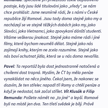
postoje, kdy jsou lidé titulováni jako „vředy“, se nám
chce prohlásit: Jsme nesmírně rádi, že s námi v České
republice žijí Romové. Jsou tady doma stejně jako my a
nacházejí se ve stejně těžkých dobách jako my, jako
Slováci, jako Vietnamci, jako zpovykaní dánští studenti.
Vítáme veškerou jinakost. Stejně jako máme rádi i jiné
filmy, které bychom neuměli dělat. Stejně jako nás
zajímají knihy, kterým ne zcela rozumíme. Stejně jako
nás baví ochutnat jídla, která se u nás doma nevařila.
Pavel
:
Ta reportáž byla dost jednostranně natočená a
chvílemi dost trapná. Myslím, že ČT by měla peníze
vynakládat na něco jiného. Čekal jsem, že nakonec se
dozvím, že ten střelec napadl tři Romy a chtěl peníze a
když je nedostal, tak začal střílet
.
Vít Klusák a Filip
Remunda
: Pošlete námět na „to jiné“ a lepší. Romové
byli na místě jen dva. Ten třetí svědek je bílý. Právě