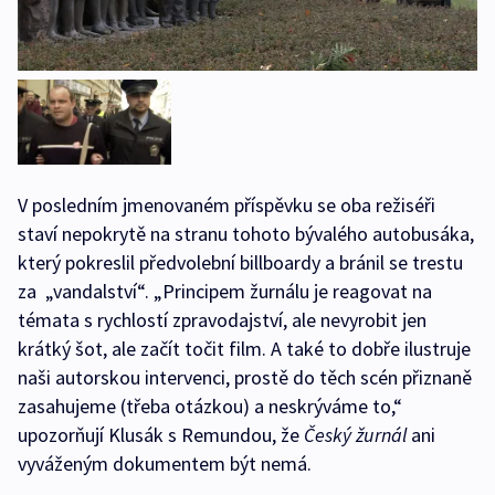
V posledním jmenovaném příspěvku se oba režiséři
staví nepokrytě na stranu tohoto bývalého autobusáka,
který pokreslil předvolební billboardy a bránil se trestu
za „vandalství“. „Principem žurnálu je reagovat na
témata s rychlostí zpravodajství, ale nevyrobit jen
krátký šot, ale začít točit film. A také to dobře ilustruje
naši autorskou intervenci, prostě do těch scén přiznaně
zasahujeme (třeba otázkou) a neskrýváme to,“
upozorňují Klusák s Remundou, že
Český žurnál
ani
vyváženým dokumentem být nemá.