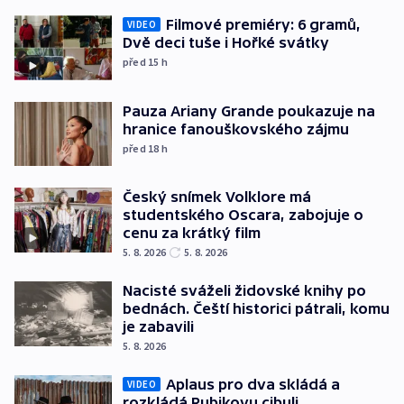
Filmové premiéry: 6 gramů,
VIDEO
Dvě deci tuše i Hořké svátky
před 15
h
Pauza Ariany Grande poukazuje na
hranice fanouškovského zájmu
před 18
h
Český snímek Volklore má
studentského Oscara, zabojuje o
cenu za krátký film
5. 8. 2026
5. 8. 2026
Nacisté sváželi židovské knihy po
bednách. Čeští historici pátrali, komu
je zabavili
5. 8. 2026
Aplaus pro dva skládá a
VIDEO
rozkládá Rubikovu cibuli