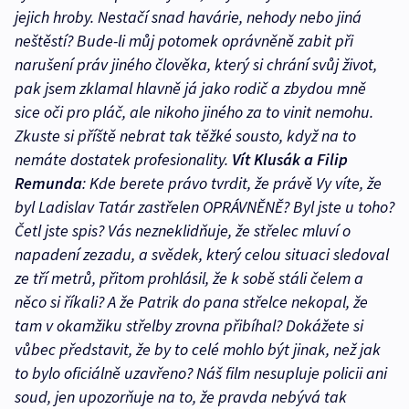
jejich hroby. Nestačí snad havárie, nehody nebo jiná
neštěstí? Bude-li můj potomek oprávněně zabit při
narušení práv jiného člověka, který si chrání svůj život,
pak jsem zklamal hlavně já jako rodič a zbydou mně
sice oči pro pláč, ale nikoho jiného za to vinit nemohu.
Zkuste si příště nebrat tak těžké sousto, když na to
nemáte dostatek profesionality.
Vít Klusák a Filip
Remunda
: Kde berete právo tvrdit, že právě Vy víte, že
byl Ladislav Tatár zastřelen OPRÁVNĚNĚ? Byl jste u toho?
Četl jste spis? Vás nezneklidňuje, že střelec mluví o
napadení zezadu, a svědek, který celou situaci sledoval
ze tří metrů, přitom prohlásil, že k sobě stáli čelem a
něco si říkali? A že Patrik do pana střelce nekopal, že
tam v okamžiku střelby zrovna přibíhal? Dokážete si
vůbec představit, že by to celé mohlo být jinak, než jak
to bylo oficiálně uzavřeno? Náš film nesupluje policii ani
soud, jen upozorňuje na to, že pravda nebývá tak