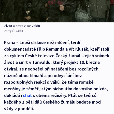
Život a smrt v Tanvaldu
Zdroj:
ČT24/ČT
Praha – Lepší diskuse než mlčení, tvrdí
dokumentaristé Filip Remunda a Vít Klusák, kteří stojí
za cyklem České televize Český žurnál. Jejich snímek
Život a smrt v Tanvaldu, který projekt 10. března
otvíral, se neobešel při natáčení bez rozdílných
názorů obou filmařů a po odvysílání bez
rozporuplných reakcí diváků. Že téma romské
menšiny je téměř jistým píchnutím do vosího hnízda,
dokládá i
chat
s oběma režiséry. Ptát se tvůrců
každého z pěti dílů Českého žurnálu budete moci
vždy v pondělí.