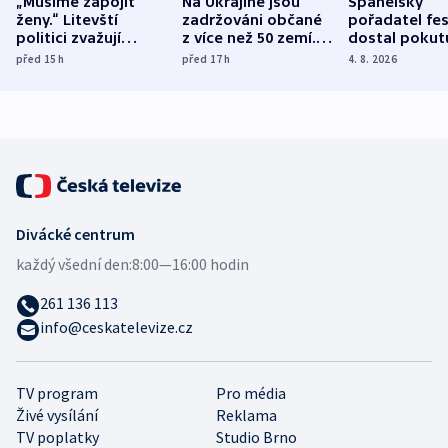
„Musíme zapojit
Na Ukrajině jsou
Španělský
ženy.“ Litevští
zadržováni občané
pořadatel fes
politici zvažují
z více než 50 zemí.
dostal pokut
dohodu o
Bojovali na straně
nekalé prakti
před 15
h
před 17
h
4. 8. 2026
demografii
Ruska
Divácké centrum
každý všední den:
8:00—16:00 hodin
261 136 113
info@ceskatelevize.cz
TV program
Pro média
Živé vysílání
Reklama
TV poplatky
Studio Brno