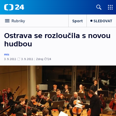
Sport
SLEDOVAT
Rubriky
Ostrava se rozloučila s novou
hudbou
mis
3. 9. 2011
3. 9. 2011
|
Zdroj:
ČT24