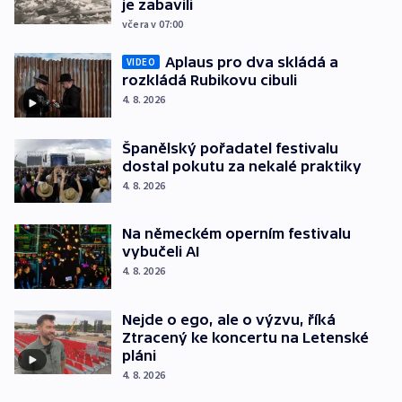
je zabavili
včera v 07:00
Aplaus pro dva skládá a
VIDEO
rozkládá Rubikovu cibuli
4. 8. 2026
Španělský pořadatel festivalu
dostal pokutu za nekalé praktiky
4. 8. 2026
Na německém operním festivalu
vybučeli AI
4. 8. 2026
Nejde o ego, ale o výzvu, říká
Ztracený ke koncertu na Letenské
pláni
4. 8. 2026