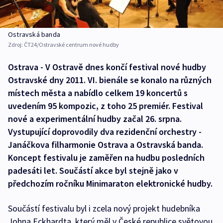
Ostravská banda
Zdroj:
ČT24/Ostravské centrum nové hudby
Ostrava - V Ostravě dnes končí festival nové hudby
Ostravské dny 2011. VI. bienále se konalo na různých
místech města a nabídlo celkem 19 koncertů s
uvedením 95 kompozic, z toho 25 premiér. Festival
nové a experimentální hudby začal 26. srpna.
Vystupující doprovodily dva rezidenční orchestry -
Janáčkova filharmonie Ostrava a Ostravská banda.
Koncept festivalu je zaměřen na hudbu posledních
padesáti let. Součástí akce byl stejně jako v
předchozím ročníku Minimaraton elektronické hudby.
Součástí festivalu byl i zcela nový projekt hudebníka
Johna Eckhardta, který měl v České republice světovou