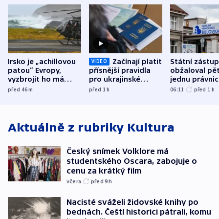
Irsko je „achillovou
Začínají platit
Státní zástu
VIDEO
patou“ Evropy,
přísnější pravidla
obžaloval pět 
vyzbrojit ho má
pro ukrajinské
jednu právni
Francie
uprchlíky
osobu v kauz
před 46
m
před 1
h
06:11
před 1
h
Bulovky
Aktuálně z rubriky
Kultura
Český snímek Volklore má
studentského Oscara, zabojuje o
cenu za krátký film
včera
před 9
h
Nacisté sváželi židovské knihy po
bednách. Čeští historici pátrali, komu