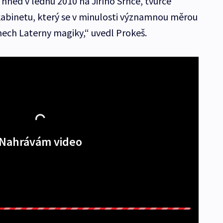
l hned v lednu 2010 na Jiřího Srnce, tvůrce
kabinetu, který se v minulosti významnou měrou
ech Laterny magiky,“ uvedl Prokeš.
Nahrávám video