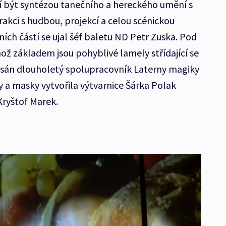
 být syntézou tanečního a hereckého umění s
rakci s hudbou, projekcí a celou scénickou
ích částí se ujal šéf baletu ND Petr Zuska. Pod
ož základem jsou pohyblivé lamely střídající se
epsán dlouholetý spolupracovník Laterny magiky
a masky vytvořila výtvarnice Šárka Polak
Kryštof Marek.