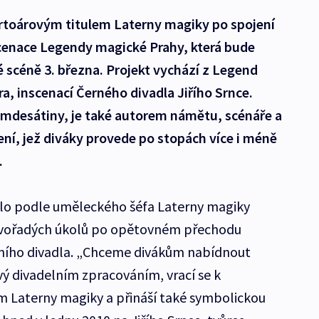
rtoárovým titulem Laterny magiky po spojení
cenace Legendy magické Prahy, která bude
 scéně 3. března. Projekt vychází z Legend
a, inscenací Černého divadla Jiřího Srnce.
osmdesátiny, je také autorem námětu, scénáře a
ní, jež diváky provede po stopách více i méně
.
ylo podle uměleckého šéfa Laterny magiky
rvořadých úkolů po opětovném přechodu
ního divadla. „Chceme divákům nabídnout
livý divadelním zpracováním, vrací se k
m Laterny magiky a přináší také symbolickou