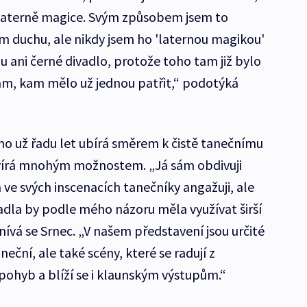
 Laterně magice. Svým způsobem jsem to
ím duchu, ale nikdy jsem ho 'laternou magikou'
u ani černé divadlo, protože toho tam již bylo
tam, kam mělo už jednou patřit,“ podotýká
o už řadu let ubírá směrem k čistě tanečnímu
zavírá mnohým možnostem. „Já sám obdivuji
 ve svých inscenacích tanečníky angažuji, ale
adla by podle mého názoru měla využívat širší
ívá se Srnec. „V našem představení jsou určité
neční, ale také scény, které se radují z
 pohyb a blíží se i klaunským výstupům.“