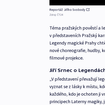
Reportáž Jiřího Svobody
Zdroj:
ČT24
Téma pražských pověstí a le
v představeních Pražský kar
Legendy magické Prahy chtě
nové choreografie, hudby, k
filmové projekce.
Jiří Srnec o Legendá
„V představení převažují l
vyznat se z lásky k místu, kd
každého, kdo je ochoten ji 
principech Laterny magiky, j