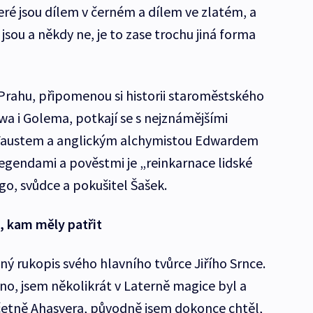
teré jsou dílem v černém a dílem ve zlatém, a
 jsou a někdy ne, je to zase trochu jiná forma
 Prahu, připomenou si historii staroměstského
wa i Golema, potkají se s nejznámějšími
 Faustem a anglickým alchymistou Edwardem
egendami a pověstmi je „reinkarnace lidské
ego, svůdce a pokušitel Šašek.
, kam měly patřit
ý rukopis svého hlavního tvůrce Jiřího Srnce.
vno, jsem několikrát v Laterně magice byl a
četně Ahasvera, původně jsem dokonce chtěl,