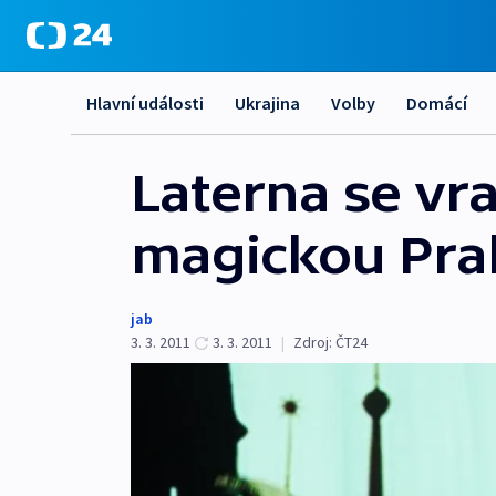
Hlavní události
Ukrajina
Volby
Domácí
Laterna se vr
magickou Pr
jab
3. 3. 2011
3. 3. 2011
|
Zdroj:
ČT24