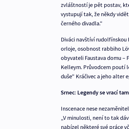
zvláštností je pět postav, k
vystupují tak, že někdy vidět
černého divadla.“
Diváci navštíví rudolfínskou
orloje, osobnost rabbiho Lö
obyvateli Faustava domu –
Kelleym. Průvodcem poutí l
duše“ Kráčivec a jeho alter 
Srnec: Legendy se vrací tam
Inscenace nese nezaměniteln
„V minulosti, není to tak dá
nabízel některé své práce v