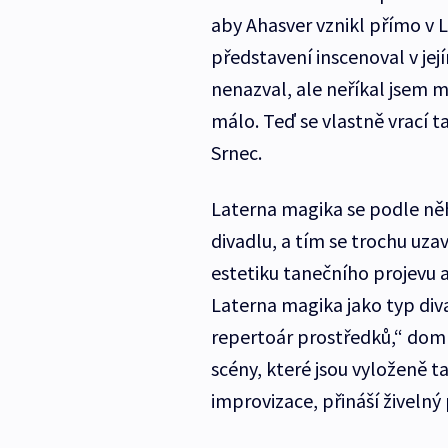
aby Ahasver vznikl přímo v
představení inscenoval v jej
nenazval, ale neříkal jsem m
málo. Teď se vlastně vrací 
Srnec.
Laterna magika se podle něh
divadlu, a tím se trochu u
estetiku tanečního projevu a
Laterna magika jako typ div
repertoár prostředků,“ domn
scény, které jsou vyloženě ta
improvizace, přináší živelný