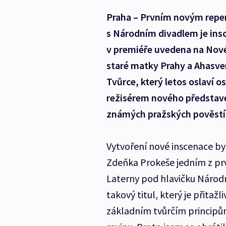
Praha – Prvním novým repe
s Národním divadlem je ins
v premiéře uvedena na Nové
staré matky Prahy a Ahasver
Tvůrce, který letos oslaví 
režisérem nového představe
známých pražských pověstí
Vytvoření nové inscenace b
Zdeňka Prokeše jedním z p
Laterny pod hlavičku Národ
takový titul, který je přitaž
základním tvůrčím principů