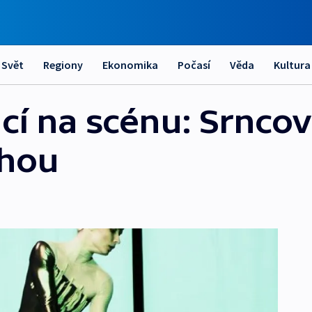
Svět
Regiony
Ekonomika
Počasí
Věda
Kultura
ací na scénu: Srnco
ahou