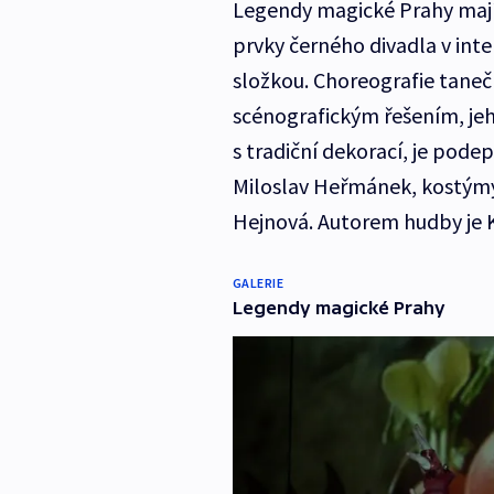
Legendy magické Prahy mají
prvky černého divadla v inte
složkou. Choreografie tanečn
scénografickým řešením, jeh
s tradiční dekorací, je pod
Miloslav Heřmánek, kostýmy 
Hejnová. Autorem hudby je 
GALERIE
Legendy magické Prahy