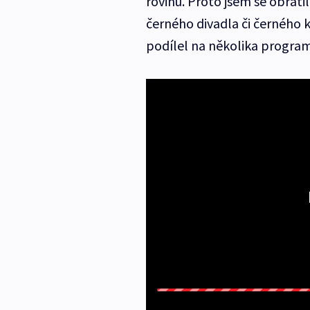
rovinu. Proto jsem se obráti
černého divadla či černého 
podílel na několika program