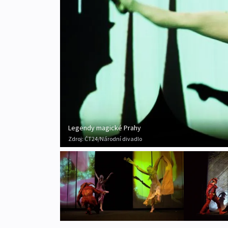
Legendy magické Prahy
Zdroj:
ČT24/Národní divadlo