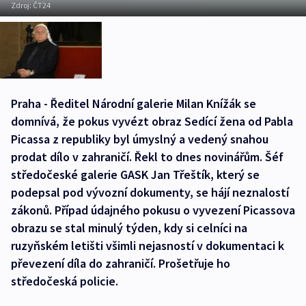
Zdroj:
ČT24
Praha - Ředitel Národní galerie Milan Knížák se
domnívá, že pokus vyvézt obraz Sedící žena od Pabla
Picassa z republiky byl úmyslný a vedený snahou
prodat dílo v zahraničí. Řekl to dnes novinářům. Šéf
středočeské galerie GASK Jan Třeštík, který se
podepsal pod vývozní dokumenty, se hájí neznalostí
zákonů. Případ údajného pokusu o vyvezení Picassova
obrazu se stal minulý týden, kdy si celníci na
ruzyňském letišti všimli nejasností v dokumentaci k
převezení díla do zahraničí. Prošetřuje ho
středočeská policie.