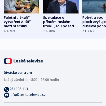
Falešní „lékaři“
Spekulace o
Pobyt u vodn
vytvoření AI šíří
přímém ruském
ploch zvyšuje
mezi staršími
útoku jsou pošetilé,
duševní poho
Poláky nebezpečné
míní estonský
ukázala
8. 8. 2026
7. 8. 2026
7. 8. 2026
zdravotní rady
bezpečnostní
mezinárodní 
expert
Divácké centrum
každý všední den:
8:00—16:00 hodin
261 136 113
info@ceskatelevize.cz