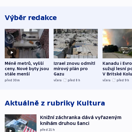
Výběr redakce
Méně metrů, vyšší
Izrael znovu odmítl
Kanadu i Evro
ceny. Nové byty jsou
mírový plán pro
sužují lesní p
stále menší
Gazu
V Britské Kol
evakuovali tis
před 30
m
včera
před 8
h
včera
před 9
h
Aktuálně z rubriky
Kultura
Knižní záchranka dává vyřazeným
knihám druhou šanci
před 21
h