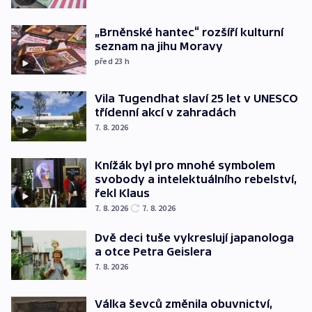
„Brněnské hantec“ rozšíří kulturní
seznam na jihu Moravy
před 23
h
Vila Tugendhat slaví 25 let v UNESCO
třídenní akcí v zahradách
7. 8. 2026
Knížák byl pro mnohé symbolem
svobody a intelektuálního rebelství,
řekl Klaus
7. 8. 2026
7. 8. 2026
Dvě deci tuše vykreslují japanologa
a otce Petra Geislera
7. 8. 2026
Válka ševců změnila obuvnictví,