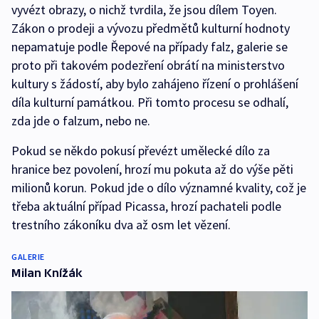
vyvézt obrazy, o nichž tvrdila, že jsou dílem Toyen.
Zákon o prodeji a vývozu předmětů kulturní hodnoty
nepamatuje podle Řepové na případy falz, galerie se
proto při takovém podezření obrátí na ministerstvo
kultury s žádostí, aby bylo zahájeno řízení o prohlášení
díla kulturní památkou. Při tomto procesu se odhalí,
zda jde o falzum, nebo ne.
Pokud se někdo pokusí převézt umělecké dílo za
hranice bez povolení, hrozí mu pokuta až do výše pěti
milionů korun. Pokud jde o dílo významné kvality, což je
třeba aktuální případ Picassa, hrozí pachateli podle
trestního zákoníku dva až osm let vězení.
GALERIE
Milan Knížák