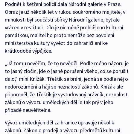
Podnět k šetření policii dala Národní galerie v Praze.
Obraz je už několik let v rukou soukromého majitele, v
minulosti byl součástí sbírky Národní galerie, byl ale
vrácen v restituci. Dílo je nicméně prohlášeno kulturní
památkou, majitel ho proto nemůže bez povolení
ministerstva kultury vyvézt do zahraničí ani ke
krátkodobé výpůjčce.
„Já tomu nevěřím, že to nevěděl. Podle mého názoru je
to jasný zločin, jde o jasné porušení všeho, co se porušit
dalo,“ míní Knížák. Třeštík se brání, jedná se podle něj o
nedorozumění a hájí se neznalostí zákonů. Knížák ale
připomněl, že Třeštík je vystudovaný právník, neznalost
zákonů o vývozu uměleckých děl je tak prý v jeho
případě neuvěřitelná.
Vývoz uměleckých děl za hranice upravuje několik
zákonů. Zákon o prodeji a vývozu předmětů kulturní