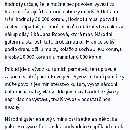
hodnoty určuje, že je možné bez povolení vyvézt za
hranice díla žijících autorů a obrazy mladší 50 let a do
tržní hodnoty 30 000 korun. „Hodnotu musí potvrdit
znalec, případně je dobré celníkům ukázat stvrzenku za
nákup díla,“ říká Jana Řepová, která má v Národní
galerii na starosti tuto problematiku. Hranice se liší
podle druhu děl, u malby, koláže a soch 30 000 korun, u
kresby 10 000 korun a u miniatur 6 000 korun.
Pokud jde o vývoz kulturních památek, ten upravuje
zákon o státní památkové péči. Vývoz kulturní památky
může povolit jen ministerstvo kultury, vývoz národní
kulturní památky vláda. Jde jen o krátkodobé vývozy
například na výstavu, trvalý vývoz v podstatě není
možný.
Národní galerie se prý v minulosti setkala s několika
pokusy o vývoz falz. Jedna podvodnice například chtěla