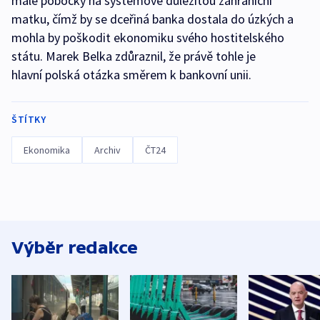
malé pobočky na systémově důležitou zahraniční
matku, čímž by se dceřiná banka dostala do úzkých a
mohla by poškodit ekonomiku svého hostitelského
státu. Marek Belka zdůraznil, že právě tohle je
hlavní polská otázka směrem k bankovní unii.
ŠTÍTKY
Ekonomika
Archiv
ČT24
Výběr redakce