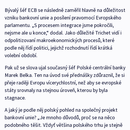
Bývalý šéf ECB se následně zaměřil hlavně na důležitost
vzniku bankovní unie a posílení pravomocí Evropského
parlamentu. „S procesem integrace jsme pokročili,
nejsme ale u konce,“ dodal. Jako důležité Trichet vidí i
odpolitizovaní makroekonomických procesů, které
podle něj řídí politici, jejichž rozhodnutí řídí krátká
volební období.
Pak už se slova ujal současný šéf Polské centrální banky
Marek Belka. Ten na úvod své přednášky zdůraznil, že si
přeje raději Evropu vícerychlostní, než aby se evropské
státy srovnaly na stejnou úroveň, kterou by byla
stagnace.
A jaký je podle něj polský pohled na společný projekt
bankovní unie? „Je mnoho důvodů, proč se na něco
podobného těšit. Vždyť většina polského trhu je stejně