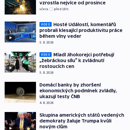
vzrostla nejvíce od prosince
včera
před 18
h
Hosté Událostí, komentářů
VIDEO
probrali klesající produktivitu práce
během vlny veder
5. 8. 2026
Mladí Jihokorejci potřebují
VIDEO
„žebráckou sílu“ k zvládnutí
rostoucích cen
5. 8. 2026
Domácí banky by zhoršení
ekonomických podmínek zvládly,
ukazují testy ČNB
4. 8. 2026
Skupina amerických států vedených
demokraty žaluje Trumpa kvůli
novým clům