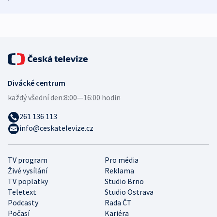
demografii
Ruska
Divácké centrum
každý všední den:
8:00—16:00 hodin
261 136 113
info@ceskatelevize.cz
TV program
Pro média
Živé vysílání
Reklama
TV poplatky
Studio Brno
Teletext
Studio Ostrava
Podcasty
Rada ČT
Počasí
Kariéra