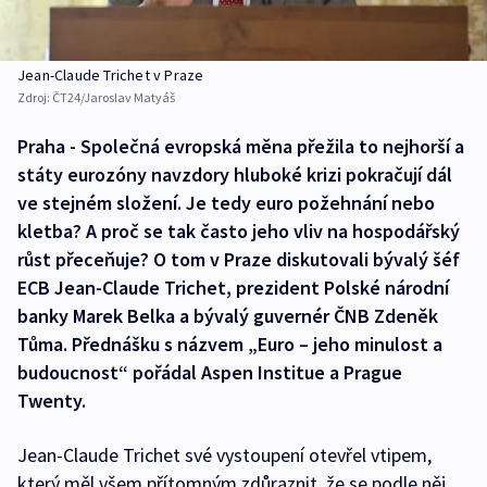
Jean-Claude Trichet v Praze
Zdroj:
ČT24/Jaroslav Matyáš
Praha - Společná evropská měna přežila to nejhorší a
státy eurozóny navzdory hluboké krizi pokračují dál
ve stejném složení. Je tedy euro požehnání nebo
kletba? A proč se tak často jeho vliv na hospodářský
růst přeceňuje? O tom v Praze diskutovali bývalý šéf
ECB Jean-Claude Trichet, prezident Polské národní
banky Marek Belka a bývalý guvernér ČNB Zdeněk
Tůma. Přednášku s názvem „Euro – jeho minulost a
budoucnost“ pořádal Aspen Institue a Prague
Twenty.
Jean-Claude Trichet své vystoupení otevřel vtipem,
který měl všem přítomným zdůraznit, že se podle něj