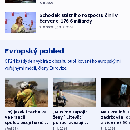
4. 8. 2026
Schodek státního rozpočtu činil v
červenci 176,6 miliardy
3. 8. 2026
3. 8. 2026
Evropský pohled
ČT24 každý den vybírá z obsahu publikovaného evropskými
veřejnými médii, členy Eurovize.
Jiný jazyk i technika.
„Musíme zapojit
Na Ukrajině j
Ve Francii
ženy.“ Litevští
zadržováni o
spolupracují hasiči z
politici zvažují
z více než 50 
různých zemí
dohodu o
Bojovali na s
před 15
h
5. 8. 2026
5. 8. 2026