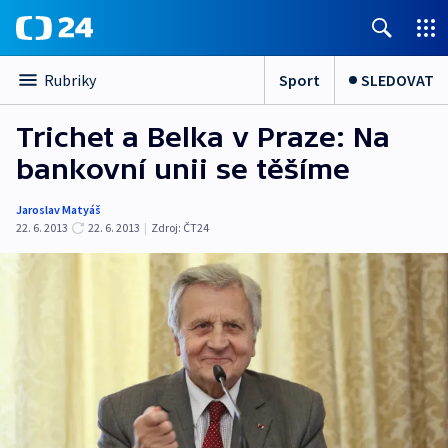
Sport
SLEDOVAT
Rubriky
Trichet a Belka v Praze: Na
bankovní unii se těšíme
Jaroslav Matyáš
22. 6. 2013
22. 6. 2013
|
Zdroj:
ČT24