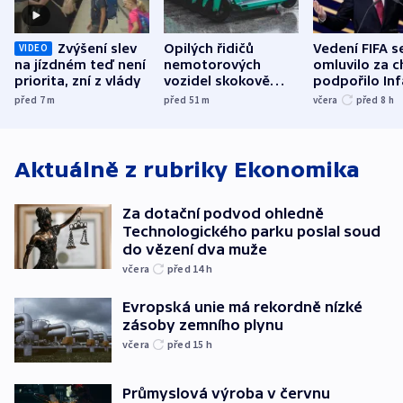
Zvýšení slev
Opilých řidičů
Vedení FIFA s
VIDEO
na jízdném teď není
nemotorových
omluvilo za c
priorita, zní z vlády
vozidel skokově
podpořilo Inf
přibylo, nejvíc ve
UEFA trvá na
před 7
m
před 51
m
včera
před 8
h
středních Čechách
bojkotu
Aktuálně z rubriky
Ekonomika
Za dotační podvod ohledně
Technologického parku poslal soud
do vězení dva muže
včera
před 14
h
Evropská unie má rekordně nízké
zásoby zemního plynu
včera
před 15
h
Průmyslová výroba v červnu