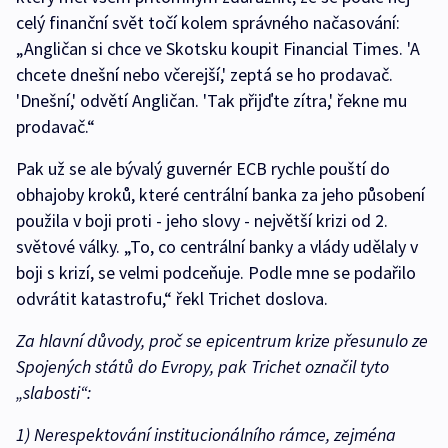
celý finanční svět točí kolem správného načasování:
„Angličan si chce ve Skotsku koupit Financial Times. 'A
chcete dnešní nebo včerejší,' zeptá se ho prodavač.
'Dnešní,' odvětí Angličan. 'Tak přijďte zítra,' řekne mu
prodavač.“
Pak už se ale bývalý guvernér ECB rychle pouští do
obhajoby kroků, které centrální banka za jeho působení
použila v boji proti - jeho slovy - největší krizi od 2.
světové války. „To, co centrální banky a vlády udělaly v
boji s krizí, se velmi podceňuje. Podle mne se podařilo
odvrátit katastrofu,“ řekl Trichet doslova.
Za hlavní důvody, proč se epicentrum krize přesunulo ze
Spojených států do Evropy, pak Trichet označil tyto
„slabosti“:
1) Nerespektování institucionálního rámce, zejména