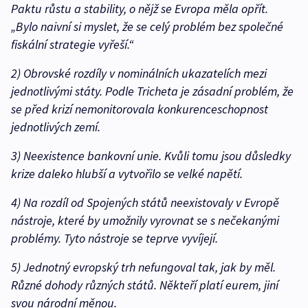
Paktu růstu a stability, o nějž se Evropa měla opřít.
„Bylo naivní si myslet, že se celý problém bez společné
fiskální strategie vyřeší.“
2) Obrovské rozdíly v nominálních ukazatelích mezi
jednotlivými státy. Podle Tricheta je zásadní problém, že
se před krizí nemonitorovala konkurenceschopnost
jednotlivých zemí.
3) Neexistence bankovní unie. Kvůli tomu jsou důsledky
krize daleko hlubší a vytvořilo se velké napětí.
4) Na rozdíl od Spojených států neexistovaly v Evropě
nástroje, které by umožnily vyrovnat se s nečekanými
problémy. Tyto nástroje se teprve vyvíjejí.
5) Jednotný evropský trh nefungoval tak, jak by měl.
Různé dohody různých států. Někteří platí eurem, jiní
svou národní měnou.