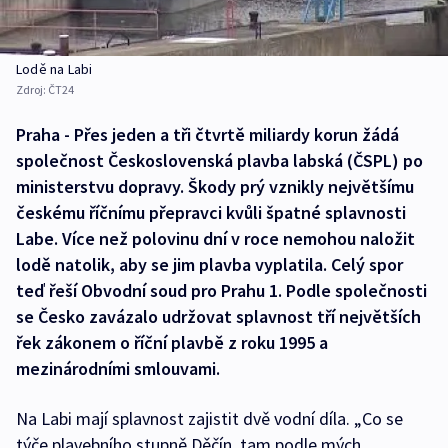
Lodě na Labi
Zdroj:
ČT24
Praha - Přes jeden a tři čtvrtě miliardy korun žádá
společnost Československá plavba labská (ČSPL) po
ministerstvu dopravy. Škody prý vznikly největšímu
českému říčnímu přepravci kvůli špatné splavnosti
Labe. Více než polovinu dní v roce nemohou naložit
lodě natolik, aby se jim plavba vyplatila. Celý spor
teď řeší Obvodní soud pro Prahu 1. Podle společnosti
se Česko zavázalo udržovat splavnost tří největších
řek zákonem o říční plavbě z roku 1995 a
mezinárodními smlouvami.
Na Labi mají splavnost zajistit dvě vodní díla. „Co se
týče plavebního stupně Děčín, tam podle mých