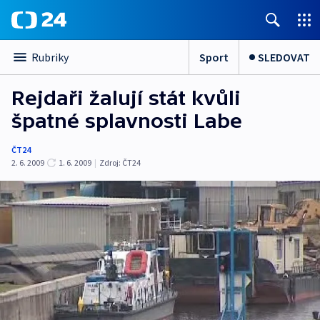
Sport
SLEDOVAT
Rubriky
Rejdaři žalují stát kvůli
špatné splavnosti Labe
ČT24
2. 6. 2009
1. 6. 2009
|
Zdroj:
ČT24