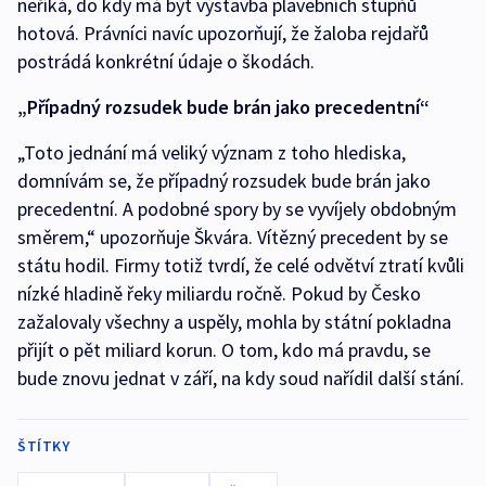
neříká, do kdy má být výstavba plavebních stupňů
hotová. Právníci navíc upozorňují, že žaloba rejdařů
postrádá konkrétní údaje o škodách.
„Případný rozsudek bude brán jako precedentní“
„Toto jednání má veliký význam z toho hlediska,
domnívám se, že případný rozsudek bude brán jako
precedentní. A podobné spory by se vyvíjely obdobným
směrem,“ upozorňuje Škvára. Vítězný precedent by se
státu hodil. Firmy totiž tvrdí, že celé odvětví ztratí kvůli
nízké hladině řeky miliardu ročně. Pokud by Česko
zažalovaly všechny a uspěly, mohla by státní pokladna
přijít o pět miliard korun. O tom, kdo má pravdu, se
bude znovu jednat v září, na kdy soud nařídil další stání.
ŠTÍTKY