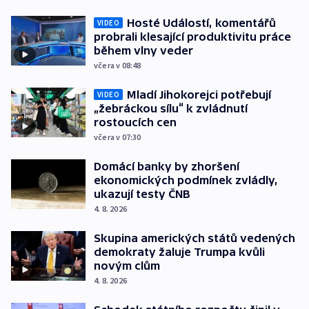
Hosté Událostí, komentářů
VIDEO
probrali klesající produktivitu práce
během vlny veder
včera v 08:48
Mladí Jihokorejci potřebují
VIDEO
„žebráckou sílu“ k zvládnutí
rostoucích cen
včera v 07:30
Domácí banky by zhoršení
ekonomických podmínek zvládly,
ukazují testy ČNB
4. 8. 2026
Skupina amerických států vedených
demokraty žaluje Trumpa kvůli
novým clům
4. 8. 2026