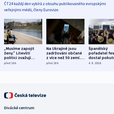
ČT24 každý den vybírá z obsahu publikovaného evropskými
veřejnými médii, členy Eurovize.
„Musíme zapojit
Na Ukrajině jsou
Španělský
ženy.“ Litevští
zadržováni občané
pořadatel fes
politici zvažují
z více než 50 zemí.
dostal pokut
dohodu o
Bojovali na straně
nekalé prakti
před 16
h
před 18
h
4. 8. 2026
demografii
Ruska
Divácké centrum