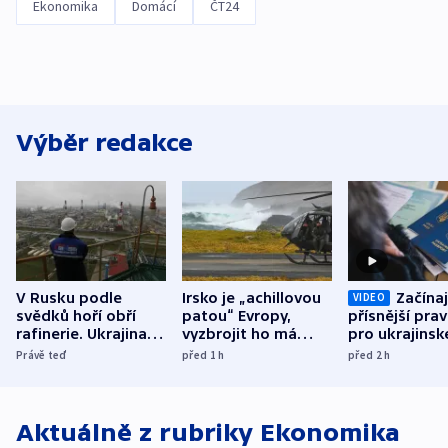
Ekonomika
Domácí
ČT24
Výběr redakce
V Rusku podle
Irsko je „achillovou
Začínaj
VIDEO
svědků hoří obří
patou“ Evropy,
přísnější prav
rafinerie. Ukrajina
vyzbrojit ho má
pro ukrajinsk
hlásí oběti
Francie
uprchlíky
Právě teď
před 1
h
před 2
h
Aktuálně z rubriky
Ekonomika