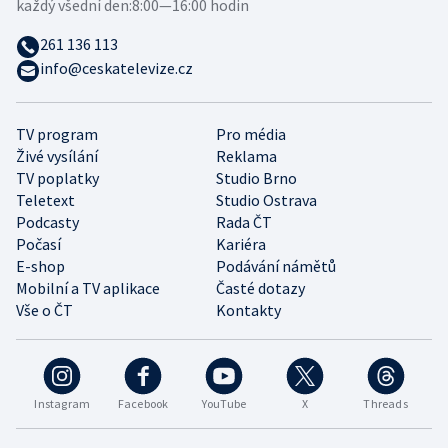
každý všední den:
8:00—16:00 hodin
261 136 113
info@ceskatelevize.cz
TV program
Pro média
Živé vysílání
Reklama
TV poplatky
Studio Brno
Teletext
Studio Ostrava
Podcasty
Rada ČT
Počasí
Kariéra
E-shop
Podávání námětů
Mobilní a TV aplikace
Časté dotazy
Vše o ČT
Kontakty
Instagram
Facebook
YouTube
X
Threads