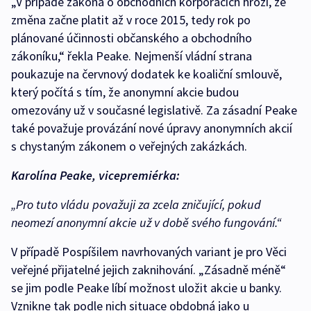
„V případě zákona o obchodních korporacích hrozí, že
změna začne platit až v roce 2015, tedy rok po
plánované účinnosti občanského a obchodního
zákoníku,“ řekla Peake. Nejmenší vládní strana
poukazuje na červnový dodatek ke koaliční smlouvě,
který počítá s tím, že anonymní akcie budou
omezovány už v současné legislativě. Za zásadní Peake
také považuje provázání nové úpravy anonymních akcií
s chystaným zákonem o veřejných zakázkách.
Karolína Peake, vicepremiérka:
„Pro tuto vládu považuji za zcela zničující, pokud
neomezí anonymní akcie už v době svého fungování.“
V případě Pospíšilem navrhovaných variant je pro Věci
veřejné přijatelné jejich zaknihování. „Zásadně méně“
se jim podle Peake líbí možnost uložit akcie u banky.
Vznikne tak podle nich situace obdobná jako u