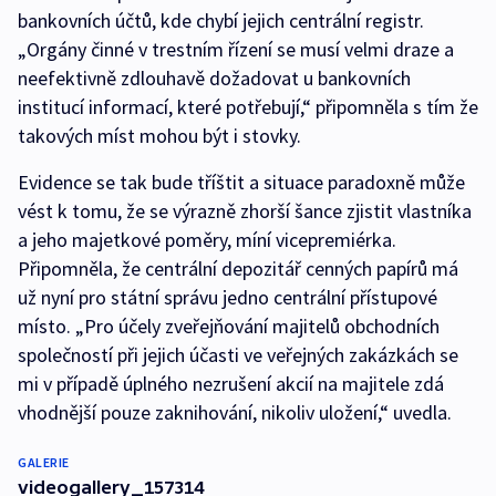
bankovních účtů, kde chybí jejich centrální registr.
„Orgány činné v trestním řízení se musí velmi draze a
neefektivně zdlouhavě dožadovat u bankovních
institucí informací, které potřebují,“ připomněla s tím že
takových míst mohou být i stovky.
Evidence se tak bude tříštit a situace paradoxně může
vést k tomu, že se výrazně zhorší šance zjistit vlastníka
a jeho majetkové poměry, míní vicepremiérka.
Připomněla, že centrální depozitář cenných papírů má
už nyní pro státní správu jedno centrální přístupové
místo. „Pro účely zveřejňování majitelů obchodních
společností při jejich účasti ve veřejných zakázkách se
mi v případě úplného nezrušení akcií na majitele zdá
vhodnější pouze zaknihování, nikoliv uložení,“ uvedla.
GALERIE
videogallery_157314