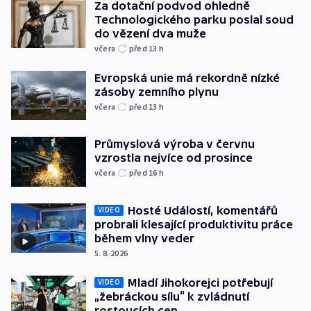
Za dotační podvod ohledně
Technologického parku poslal soud
do vězení dva muže
včera
před 13
h
Evropská unie má rekordně nízké
zásoby zemního plynu
včera
před 13
h
Průmyslová výroba v červnu
vzrostla nejvíce od prosince
včera
před 16
h
Hosté Událostí, komentářů
VIDEO
probrali klesající produktivitu práce
během vlny veder
5. 8. 2026
Mladí Jihokorejci potřebují
VIDEO
„žebráckou sílu“ k zvládnutí
rostoucích cen