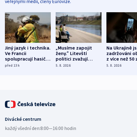
veřejnými médii, členy Eurovize.
Jiný jazyk i technika.
„Musíme zapojit
Na Ukrajině j
Ve Francii
ženy.“ Litevští
zadržováni o
spolupracují hasiči z
politici zvažují
z více než 50 
různých zemí
dohodu o
Bojovali na s
před 13
h
5. 8. 2026
5. 8. 2026
demografii
Ruska
Divácké centrum
každý všední den:
8:00—16:00 hodin