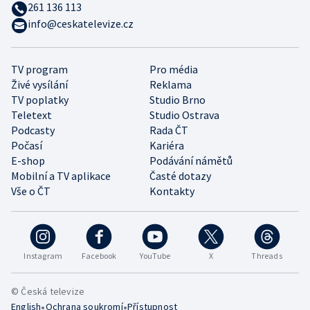
261 136 113
info@ceskatelevize.cz
TV program
Pro média
Živé vysílání
Reklama
TV poplatky
Studio Brno
Teletext
Studio Ostrava
Podcasty
Rada ČT
Počasí
Kariéra
E-shop
Podávání námětů
Mobilní a TV aplikace
Časté dotazy
Vše o ČT
Kontakty
Instagram
Facebook
YouTube
X
Threads
© Česká televize
•
•
English
Ochrana soukromí
Přístupnost