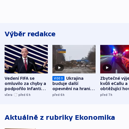
Výběr redakce
Vedení FIFA se
Ukrajina
Zbytečné výj
VIDEO
omluvilo za chyby a
buduje další
kvůli eCallu a
podpořilo Infantina.
opevnění na hranici
obtěžující ho
UEFA trvá na
s Běloruskem
zdržují záchr
včera
před 6
h
před 6
h
před 7
h
bojkotu
Aktuálně z rubriky
Ekonomika