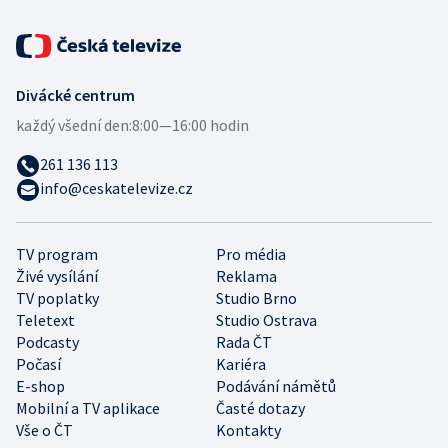
Divácké centrum
každý všední den:
8:00—16:00 hodin
261 136 113
info@ceskatelevize.cz
TV program
Pro média
Živé vysílání
Reklama
TV poplatky
Studio Brno
Teletext
Studio Ostrava
Podcasty
Rada ČT
Počasí
Kariéra
E-shop
Podávání námětů
Mobilní a TV aplikace
Časté dotazy
Vše o ČT
Kontakty