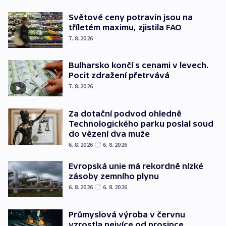
Světové ceny potravin jsou na
tříletém maximu, zjistila FAO
7. 8. 2026
Bulharsko končí s cenami v levech.
Pocit zdražení přetrvává
7. 8. 2026
Za dotační podvod ohledně
Technologického parku poslal soud
do vězení dva muže
6. 8. 2026
6. 8. 2026
Evropská unie má rekordně nízké
zásoby zemního plynu
6. 8. 2026
6. 8. 2026
Průmyslová výroba v červnu
vzrostla nejvíce od prosince