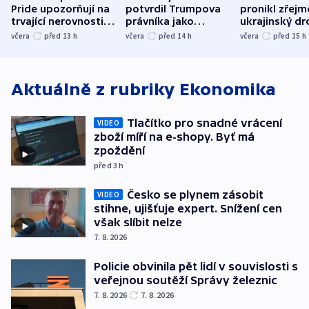
Pride upozorňují na
potvrdil Trumpova
pronikl zřejm
trvající nerovnosti i
právníka jako
ukrajinský dr
společenskou
ministra
explodoval k
včera
před 13
h
včera
před 14
h
včera
před 15
h
atmosféru
spravedlnosti
od plynovod
Aktuálně z rubriky
Ekonomika
Tlačítko pro snadné vrácení
VIDEO
zboží míří na e-shopy. Byť má
zpoždění
před 3
h
Česko se plynem zásobit
VIDEO
stihne, ujišťuje expert. Snížení cen
však slíbit nelze
7. 8. 2026
Policie obvinila pět lidí v souvislosti s
veřejnou soutěží Správy železnic
7. 8. 2026
7. 8. 2026