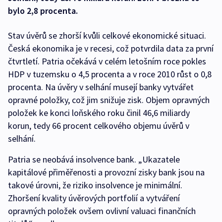
bylo 2,8 procenta.
Stav úvěrů se zhorší kvůli celkové ekonomické situaci.
Česká ekonomika je v recesi, což potvrdila data za první
čtvrtletí. Patria očekává v celém letošním roce pokles
HDP v tuzemsku o 4,5 procenta a v roce 2010 růst o 0,8
procenta. Na úvěry v selhání musejí banky vytvářet
opravné položky, což jim snižuje zisk. Objem opravných
položek ke konci loňského roku činil 46,6 miliardy
korun, tedy 66 procent celkového objemu úvěrů v
selhání.
Patria se neobává insolvence bank. „Ukazatele
kapitálové přiměřenosti a provozní zisky bank jsou na
takové úrovni, že riziko insolvence je minimální.
Zhoršení kvality úvěrových portfolií a vytváření
opravných položek ovšem ovlivní valuaci finančních