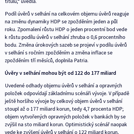
titulů,“ uvedla.
Podíl úvěrů v selhání na celkovém objemu úvěrů reaguje
na změnu dynamiky HDP se zpožděním jeden a půl
roku. Zpomalení růstu HDP o jeden procentní bod vede
k růstu podílu úvěrů v selhání zhruba o 0,6 procentního
bodu. Změna úrokových sazeb se projeví v podílu úvěrů
v selhání s ročním zpožděním a změna inflace se
zpožděním tří měsíců, doplnila Patria.
Úvěry v selhání mohou být od 122 do 177 miliard
Uvedené odhady objemu úvěrů v selhání a opravných
položek odpovídají základnímu scénáři vývoje. V případě
ještě horšího vývoje by celkový objem úvěrů v selhání
stoupl až o 177 miliard korun, tedy 4,7 procenta HDP;
objem vytvořených opravných položek v bankách by se
zvýšil na sto miliard korun. Optimistický scénář naopak
vede ke zvýšení úvěrů v selhání o 122 miliard korun,