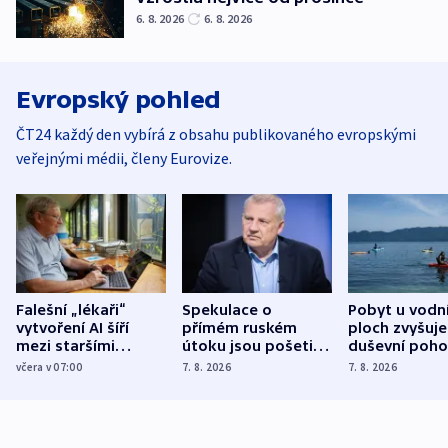
6. 8. 2026
6. 8. 2026
Evropský pohled
ČT24 každý den vybírá z obsahu publikovaného evropskými
veřejnými médii, členy Eurovize.
Falešní „lékaři“
Spekulace o
Pobyt u vodn
vytvoření AI šíří
přímém ruském
ploch zvyšuje
mezi staršími
útoku jsou pošetilé,
duševní poho
Poláky nebezpečné
míní estonský
ukázala
včera v 07:00
7. 8. 2026
7. 8. 2026
zdravotní rady
bezpečnostní
mezinárodní 
expert