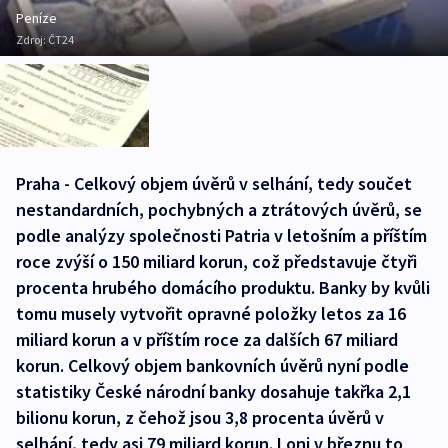
Peníze
Zdroj:
ČT24
Praha - Celkový objem úvěrů v selhání, tedy součet
nestandardních, pochybných a ztrátových úvěrů, se
podle analýzy společnosti Patria v letošním a příštím
roce zvýší o 150 miliard korun, což představuje čtyři
procenta hrubého domácího produktu. Banky by kvůli
tomu musely vytvořit opravné položky letos za 16
miliard korun a v příštím roce za dalších 67 miliard
korun. Celkový objem bankovních úvěrů nyní podle
statistiky České národní banky dosahuje takřka 2,1
bilionu korun, z čehož jsou 3,8 procenta úvěrů v
selhání, tedy asi 79 miliard korun. Loni v březnu to