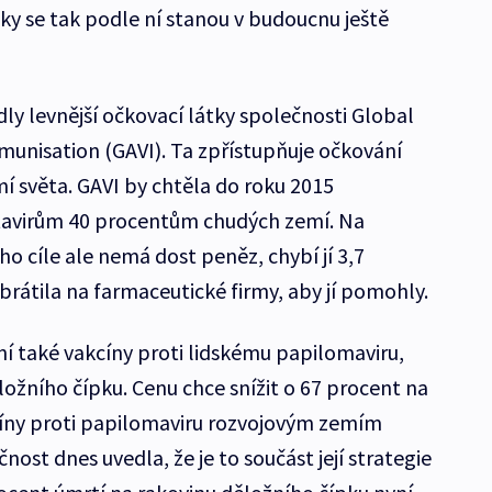
ky se tak podle ní stanou v budoucnu ještě
ly levnější očkovací látky společnosti Global
mmunisation (GAVI). Ta zpřístupňuje očkování
 světa. GAVI by chtěla do roku 2015
otavirům 40 procentům chudých zemí. Na
o cíle ale nemá dost peněz, chybí jí 3,7
obrátila na farmaceutické firmy, aby jí pomohly.
ní také vakcíny proti lidskému papilomaviru,
ožního čípku. Cenu chce snížit o 67 procent na
cíny proti papilomaviru rozvojovým zemím
ost dnes uvedla, že je to součást její strategie