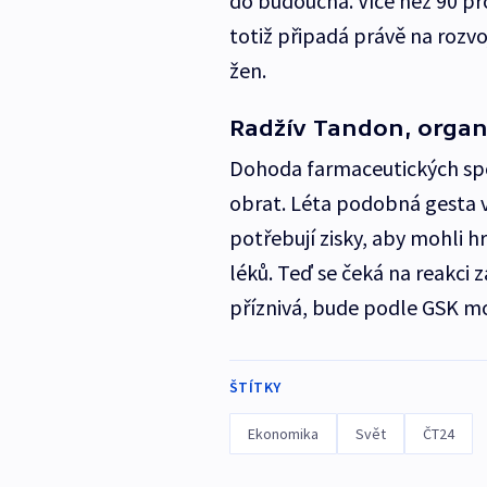
do budoucna. Více než 90 pr
totiž připadá právě na rozv
žen.
Radžív Tandon, organ
Dohoda farmaceutických spo
obrat. Léta podobná gesta v
potřebují zisky, aby mohli h
léků. Teď se čeká na reakci
příznivá, bude podle GSK mo
ŠTÍTKY
Ekonomika
Svět
ČT24