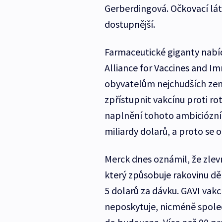
Gerberdingová. Očkovací lát
dostupnější.
Farmaceutické giganty nabíd
Alliance for Vaccines and I
obyvatelům nejchudších zemí
zpřístupnit vakcínu proti r
naplnění tohoto ambiciózníh
miliardy dolarů, a proto se 
Merck dnes oznámil, že zlev
který způsobuje rakovinu děl
5 dolarů za dávku. GAVI vak
neposkytuje, nicméně společn