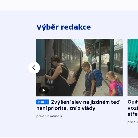
Výběr redakce
Opi
Zvýšení slev na jízdném teď
VIDEO
vozi
není priorita, zní z vlády
stř
před 1
hodinou
před 