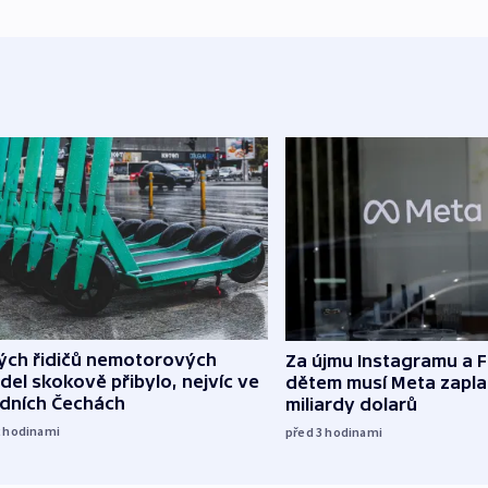
lých řidičů nemotorových
Za újmu Instagramu a
del skokově přibylo, nejvíc ve
dětem musí Meta zaplat
edních Čechách
miliardy dolarů
2
hodinami
před 3
hodinami