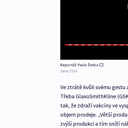
Reportáž Pavla Šimka
Zdroj:
ČT24
Ve ztrátě kvůli svému gestu
Třeba GlaxoSmithKline (GSK)
tak, že zdraží vakcíny ve vy
objem prodeje. „Větší prodan
zvýší produkci a tím sníží n