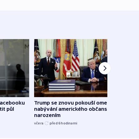
 Facebooku
Trump se znovu pokouší omezit
Veden
it půl
nabývání amerického občanství
podpo
narozením
bojk
včera
před 6
hodinami
včera