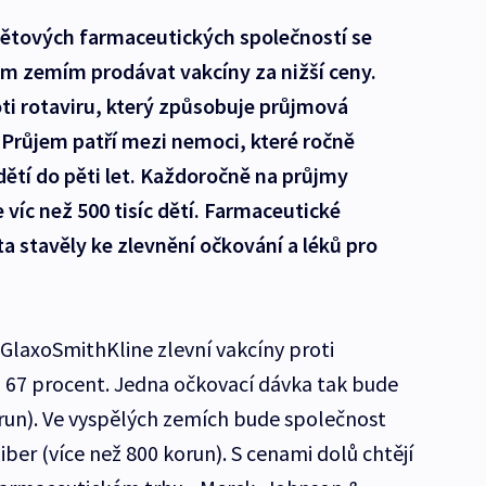
větových farmaceutických společností se
m zemím prodávat vakcíny za nižší ceny.
oti rotaviru, který způsobuje průjmová
 Průjem patří mezi nemoci, které ročně
dětí do pěti let. Každoročně na průjmy
íc než 500 tisíc dětí. Farmaceutické
ta stavěly ke zlevnění očkování a léků pro
 GlaxoSmithKline zlevní vakcíny proti
7 procent. Jedna očkovací dávka tak bude
orun). Ve vyspělých zemích bude společnost
iber (více než 800 korun). S cenami dolů chtějí