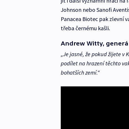
jít i další významní hráči n
Johnson nebo Sanofi Aventis
Panacea Biotec pak zlevní va
třeba černému kašli.
Andrew Witty, generál
„Je jasné, že pokud žijete v
podílet na hrazení těchto vak
bohatších zemí.“