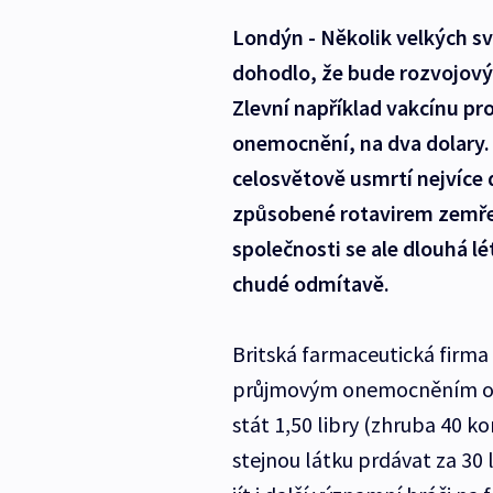
Londýn - Několik velkých s
dohodlo, že bude rozvojový
Zlevní například vakcínu pr
onemocnění, na dva dolary.
celosvětově usmrtí nejvíce 
způsobené rotavirem zemře v
společnosti se ale dlouhá lé
chudé odmítavě.
Britská farmaceutická firma
průjmovým onemocněním o 6
stát 1,50 libry (zhruba 40 k
stejnou látku prdávat za 30 l