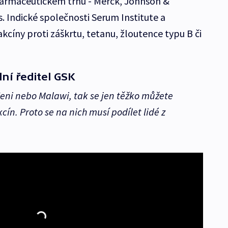
a farmaceutickém trhu - Merck, Johnson &
. Indické společnosti Serum Institute a
kcíny proti záškrtu, tetanu, žloutence typu B či
ní ředitel GSK
 Keni nebo Malawi, tak se jen těžko můžete
cín. Proto se na nich musí podílet lidé z