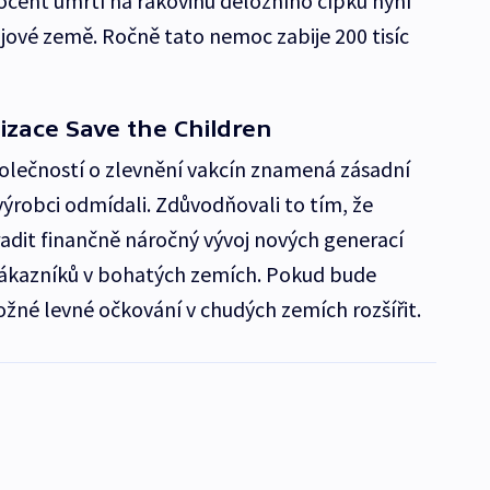
ocent úmrtí na rakovinu děložního čípku nyní
ojové země. Ročně tato nemoc zabije 200 tisíc
izace Save the Children
lečností o zlevnění vakcín znamená zásadní
ýrobci odmídali. Zdůvodňovali to tím, že
radit finančně náročný vývoj nových generací
 zákazníků v bohatých zemích. Pokud bude
žné levné očkování v chudých zemích rozšířit.