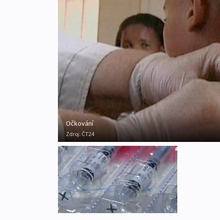
Očkování
Zdroj:
ČT24