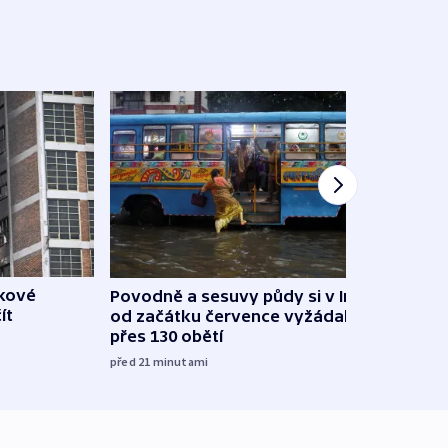
škové
Povodně a sesuvy půdy si v Indii
V Rus
ít
od začátku července vyžádaly
Ukraj
přes 130 obětí
08:52
před 21
minutami