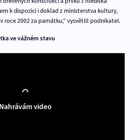
 dřevěných konstrukcí a prvků z hlediska
m k dispozici i doklad z ministerstva kultury,
 v roce 2002 za památku,“ vysvětlil podnikatel.
átka ve vážném stavu
Nahrávám video