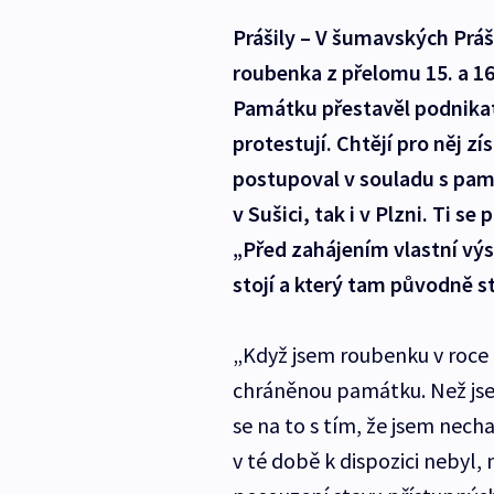
Prášily – V šumavských Práš
roubenka z přelomu 15. a 16
Památku přestavěl podnikat
protestují. Chtějí pro něj zí
postupoval v souladu s pam
v Sušici, tak i v Plzni. Ti s
„Před zahájením vlastní výs
stojí a který tam původně s
„Když jsem roubenku v roce 2
chráněnou památku. Než jsem
se na to s tím, že jsem nech
v té době k dispozici nebyl,