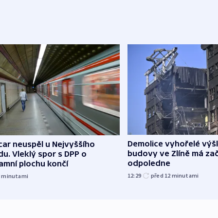
Demolice vyhořelé vý
ar neuspěl u Nejvyššího
budovy ve Zlíně má zač
u. Vleklý spor s DPP o
odpoledne
amní plochu končí
12:29
před 12
minutami
8
minutami