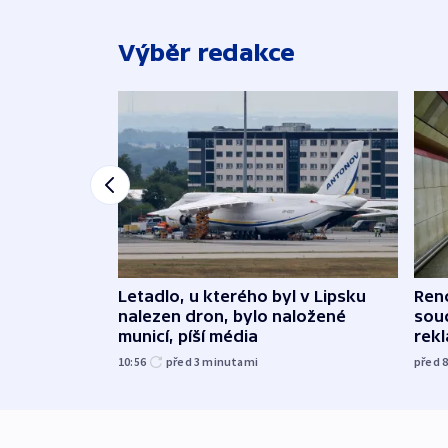
Výběr redakce
Letadlo, u kterého byl v Lipsku
Renc
nalezen dron, bylo naložené
soud
municí, píší média
rekl
10:56
před 3
minutami
před 