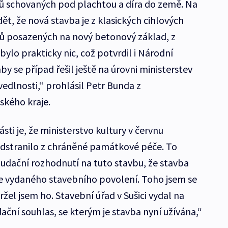
ů schovaných pod plachtou a díra do země. Na
idět, že nová stavba je z klasických cihlových
ků posazených na nový betonový základ, z
ylo prakticky nic, což potvrdil i Národní
 se případ řešil ještě na úrovni ministerstev
vedlnosti,“ prohlásil Petr Bunda z
kého kraje.
i je, že ministerstvo kultury v červnu
odstranilo z chráněné památkové péče. To
audační rozhodnutí na tuto stavbu, že stavba
e vydaného stavebního povolení. Toho jsem se
žel jsem ho. Stavební úřad v Sušici vydal na
ční souhlas, se kterým je stavba nyní užívána,“