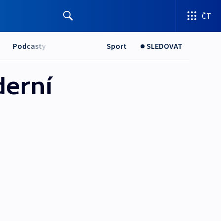
ČT
Podcasty
Sport
SLEDOVAT
derní