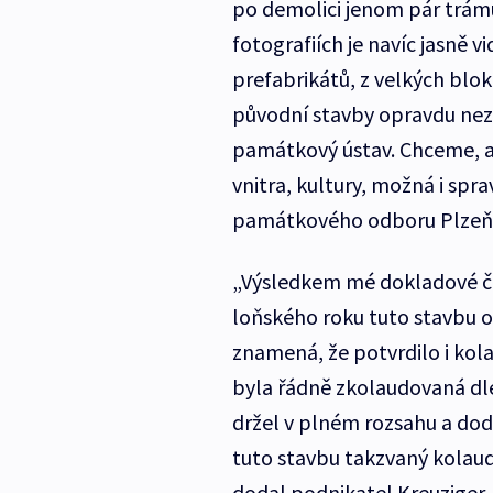
po demolici jenom pár trám
fotografiích je navíc jasně v
prefabrikátů, z velkých blo
původní stavby opravdu nezb
památkový ústav. Chceme, aby
vnitra, kultury, možná i spra
památkového odboru Plzeňs
„Výsledkem mé dokladové část
loňského roku tuto stavbu 
znamená, že potvrdilo i kol
byla řádně zkolaudovaná dl
držel v plném rozsahu a dodr
tuto stavbu takzvaný kolauda
dodal podnikatel Kreuziger.