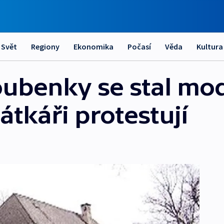
Svět
Regiony
Ekonomika
Počasí
Věda
Kultura
ubenky se stal mo
tkáři protestují