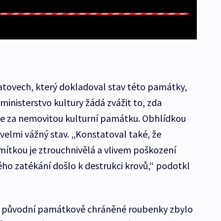
atovech, který dokladoval stav této památky,
ministerstvo kultury žádá zvážit to, zda
e za nemovitou kulturní památku. Obhlídkou
jí velmi vážný stav. „Konstatoval také, že
ítkou je ztrouchnivělá a vlivem poškození
ého zatékání došlo k destrukci krovů,“ podotkl
„Z původní památkově chráněné roubenky zbylo