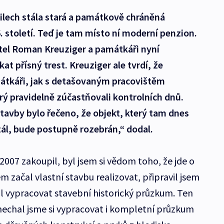
ilech stála stará a památkově chráněná
. století. Teď je tam místo ní moderní penzion.
el Roman Kreuziger a památkáři nyní
skat přísný trest. Kreuziger ale tvrdí, že
átkáři, jak s detašovaným pracovištěm
e prý pravidelně zúčastňovali kontrolních dnů.
tavby bylo řečeno, že objekt, který tam dnes
tál, bude postupně rozebrán,“ dodal.
007 zakoupil, byl jsem si vědom toho, že jde o
 začal vlastní stavbu realizovat, připravil jsem
al vypracovat stavební historický průzkum. Ten
 nechal jsme si vypracovat i kompletní průzkum