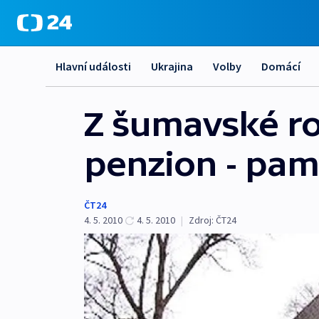
Hlavní události
Ukrajina
Volby
Domácí
Z šumavské ro
penzion - pamá
ČT24
4. 5. 2010
4. 5. 2010
|
Zdroj:
ČT24