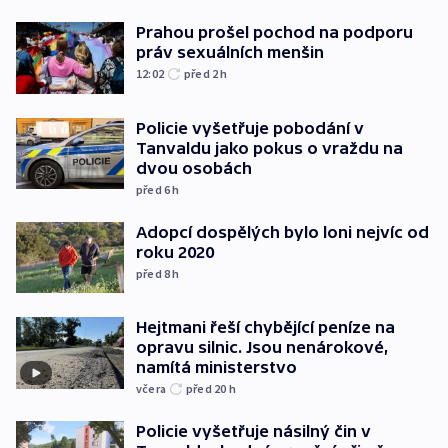
Prahou prošel pochod na podporu
práv sexuálních menšin
12:02
před 2
h
Policie vyšetřuje pobodání v
Tanvaldu jako pokus o vraždu na
dvou osobách
před 6
h
Adopcí dospělých bylo loni nejvíc od
roku 2020
před 8
h
Hejtmani řeší chybějící peníze na
opravu silnic. Jsou nenárokové,
namítá ministerstvo
včera
před 20
h
Policie vyšetřuje násilný čin v