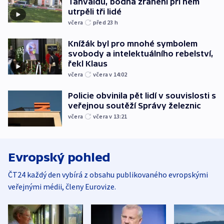
Tanvaldu, bodná zranění při něm
utrpěli tři lidé
včera
před 23
h
Knížák byl pro mnohé symbolem
svobody a intelektuálního rebelství,
řekl Klaus
včera
včera v 14:02
Policie obvinila pět lidí v souvislosti s
veřejnou soutěží Správy železnic
včera
včera v 13:21
Evropský pohled
ČT24 každý den vybírá z obsahu publikovaného evropskými
veřejnými médii, členy Eurovize.