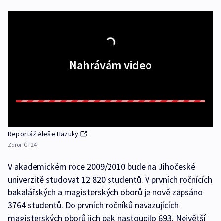
Nahrávám video
Reportáž Aleše Hazuky
Zdroj:
ČT24
V akademickém roce 2009/2010 bude na Jihočeské
univerzitě studovat 12 820 studentů. V prvních ročnících
bakalářských a magisterských oborů je nově zapsáno
3764 studentů. Do prvních ročníků navazujících
magisterských oborů jich pak nastoupilo 693. Největší