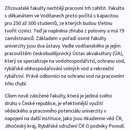
Zřizovatelé fakulty nechtějí pracovní trh zahltit. Fakulta
s děkanátem ve Vodňanech proto počítá s kapacitou
pro 250 až 300 studentů, ze kterých budou třetinu
tvořit cizinci. Teď je naplněna zhruba z poloviny a má 79
zaměstnanců. Základem v pořadí osmé fakulty
univerzity jsou dva ústavy. Vedle vodňanského je jejím
pracovištěm českobudějovický Ústav akvakultury (ÚA),
který se specializuje na vodohospodářství, ochranu vod,
rybářské obhospodařování volných vod a rekreační
rybářství. Právě odborníci na ochranu vod na pracovním
trhu chybí.
Cílem nově založené fakulty, která je jediná svého
druhu v České republice, je efektivnější využití
vědeckého a pracovního potenciálu univerzity v
napojení na další instituce, jako jsou Akademie věd ČR,
Jihočeský kraj, Rybářské sdružení ČR či podniky Povodí.