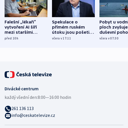
Falešní „lékaři“
Spekulace o
Pobyt u vodn
vytvoření AI šíří
přímém ruském
ploch zvyšuje
mezi staršími
útoku jsou pošetilé,
duševní poho
Poláky nebezpečné
míní estonský
ukázala
před 10
h
včera v 17:11
včera v 07:30
zdravotní rady
bezpečnostní
mezinárodní 
expert
Divácké centrum
každý všední den:
8:00—16:00 hodin
261 136 113
info@ceskatelevize.cz