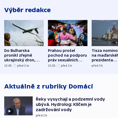
Výběr redakce
Do Bulharska
Prahou prošel
Tisza nomino
pronikl zřejmě
pochod na podporu
na maďarské
ukrajinský dron,
práv sexuálních
prezidenta
explodoval kilometr
menšin
bývalého šéf
13:05
před 3
m
12:02
před 2
h
před 3
h
od plynovodu
nejvyššího s
Aktuálně z rubriky
Domácí
Řeky vysychají a podzemní vody
ubývá. Hydrolog: Klíčem je
zadržování vody
před 1
h