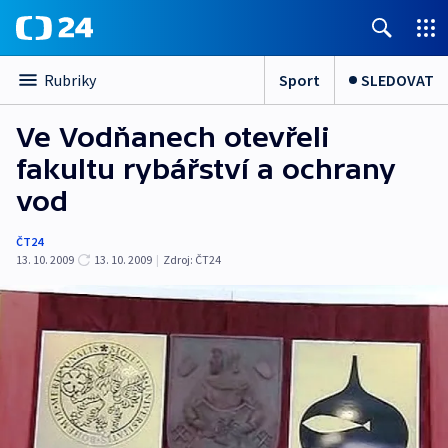
Sport
SLEDOVAT
Rubriky
Ve Vodňanech otevřeli
fakultu rybářství a ochrany
vod
ČT24
13. 10. 2009
13. 10. 2009
|
Zdroj:
ČT24