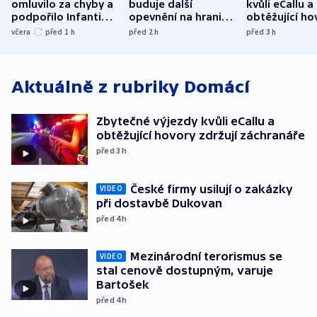
omluvilo za chyby a
buduje další
kvůli eCallu a
podpořilo Infantina.
opevnění na hranici
obtěžující ho
UEFA trvá na
s Běloruskem
zdržují záchr
včera
před 1
h
před 2
h
před 3
h
bojkotu
Aktuálně z rubriky
Domácí
Zbytečné výjezdy kvůli eCallu a
obtěžující hovory zdržují záchranáře
před 3
h
České firmy usilují o zakázky
VIDEO
při dostavbě Dukovan
před 4
h
Mezinárodní terorismus se
VIDEO
stal cenově dostupným, varuje
Bartošek
před 4
h