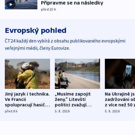
Připravme se na následky
před 15
h
Evropský pohled
ČT24 každý den vybírá z obsahu publikovaného evropskými
veřejnými médii, členy Eurovize.
Jiný jazyk i technika.
„Musíme zapojit
Na Ukrajině j
Ve Francii
ženy.“ Litevští
zadržováni o
spolupracují hasiči z
politici zvažují
z více než 50 
různých zemí
dohodu o
Bojovali na s
před 8
h
5. 8. 2026
5. 8. 2026
demografii
Ruska