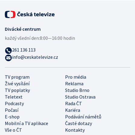
Divácké centrum
každý všední den:
8:00—16:00 hodin
261 136 113
info@ceskatelevize.cz
TV program
Pro média
Živé vysílání
Reklama
TV poplatky
Studio Brno
Teletext
Studio Ostrava
Podcasty
Rada ČT
Počasí
Kariéra
E-shop
Podávání námětů
Mobilní a TV aplikace
Časté dotazy
Vše o ČT
Kontakty