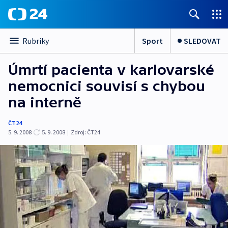
Sport
SLEDOVAT
Rubriky
Úmrtí pacienta v karlovarské
nemocnici souvisí s chybou
na interně
ČT24
5. 9. 2008
5. 9. 2008
|
Zdroj:
ČT24