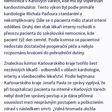
nemocnice v Karlových Varech, kde mu byl voperován
kardiostimulátor. Tento výkon byl podle primáře
kardiologie Michala Paďoura standardní a
nekomplikovaný. Dále se o pacienta mělo starat interní
oddělení. Druhý den však lékaři interny rozhodli o
převozu pacienta do sokolovské nemocnice, kde
pacient týž den zemřel. Podle komise se pacientovi
nedostalo dostatečné pooperační péče a nebylo
rozpoznáno krvácení do pohrudniční dutiny.
Znaleckou komisi Karlovarského kraje tvořilo šest
nezávislých lékařů - odborníků v oblasti kardiologie,
interny a všeobecného lékařství. Podle hejtmana
Karlovarského kraje Josefa Pavla ze zprávy vyplývá, že
při hospitalizaci pacienta na interně v Karlových Varech
nebyl dodržen správný postup a je dána příčinná
souvislost mezi nesprávným postupem a poškozením
zdraví s následkem smrti. „Valná hromada uložila