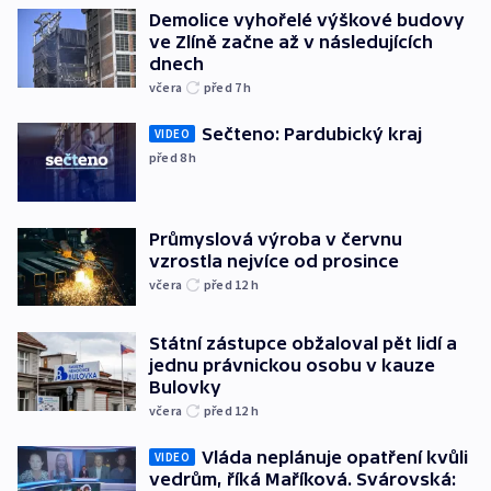
Demolice vyhořelé výškové budovy
ve Zlíně začne až v následujících
dnech
včera
před 7
h
Sečteno: Pardubický kraj
VIDEO
před 8
h
Průmyslová výroba v červnu
vzrostla nejvíce od prosince
včera
před 12
h
Státní zástupce obžaloval pět lidí a
jednu právnickou osobu v kauze
Bulovky
včera
před 12
h
Vláda neplánuje opatření kvůli
VIDEO
vedrům, říká Maříková. Svárovská: