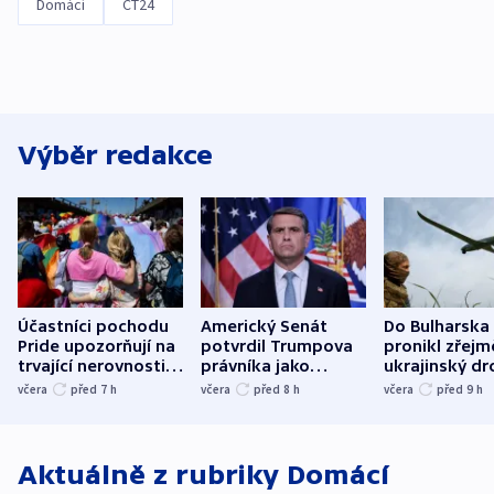
Domácí
ČT24
Výběr redakce
Účastníci pochodu
Americký Senát
Do Bulharska
Pride upozorňují na
potvrdil Trumpova
pronikl zřejm
trvající nerovnosti i
právníka jako
ukrajinský dr
společenskou
ministra
explodoval k
včera
před 7
h
včera
před 8
h
včera
před 9
h
atmosféru
spravedlnosti
od plynovod
Aktuálně z rubriky
Domácí