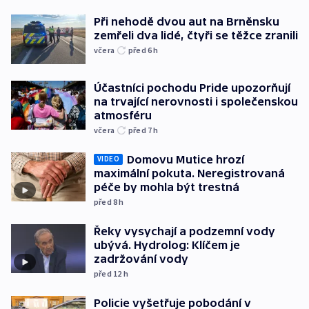
Při nehodě dvou aut na Brněnsku
zemřeli dva lidé, čtyři se těžce zranili
včera
před 6
h
Účastníci pochodu Pride upozorňují
na trvající nerovnosti i společenskou
atmosféru
včera
před 7
h
Domovu Mutice hrozí
VIDEO
maximální pokuta. Neregistrovaná
péče by mohla být trestná
před 8
h
Řeky vysychají a podzemní vody
ubývá. Hydrolog: Klíčem je
zadržování vody
před 12
h
Policie vyšetřuje pobodání v