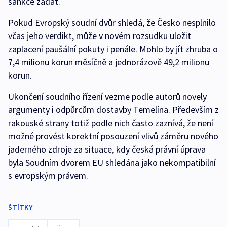
sankce žádat.
Pokud Evropský soudní dvůr shledá, že Česko nesplnilo
včas jeho verdikt, může v novém rozsudku uložit
zaplacení paušální pokuty i penále. Mohlo by jít zhruba o
7,4 milionu korun měsíčně a jednorázově 49,2 milionu
korun.
Ukončení soudního řízení vezme podle autorů novely
argumenty i odpůrcům dostavby Temelína. Především z
rakouské strany totiž podle nich často zaznívá, že není
možné provést korektní posouzení vlivů záměru nového
jaderného zdroje za situace, kdy česká právní úprava
byla Soudním dvorem EU shledána jako nekompatibilní
s evropským právem.
ŠTÍTKY