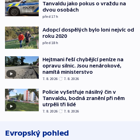
Tanvaldu jako pokus o vraždu na
dvou osobách
před 17
h
Adopcí dospělých bylo loni nejvíc od
roku 2020
před 18
h
Hejtmani řeší chybějící peníze na
opravu silnic. Jsou nenárokové,
namítá ministerstvo
7. 8. 2026
7. 8. 2026
Policie vyšetřuje násilný čin v
Tanvaldu, bodná zranění při něm
utrpěli tři lidé
7. 8. 2026
7. 8. 2026
Evropský pohled