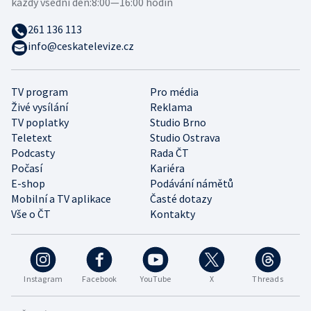
každý všední den:
8:00—16:00 hodin
261 136 113
info@ceskatelevize.cz
TV program
Pro média
Živé vysílání
Reklama
TV poplatky
Studio Brno
Teletext
Studio Ostrava
Podcasty
Rada ČT
Počasí
Kariéra
E-shop
Podávání námětů
Mobilní a TV aplikace
Časté dotazy
Vše o ČT
Kontakty
Instagram
Facebook
YouTube
X
Threads