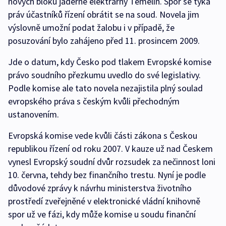
nových bloků jaderné elektrárny Temelín. Spor se týká
práv účastníků řízení obrátit se na soud. Novela jim
výslovně umožní podat žalobu i v případě, že
posuzování bylo zahájeno před 11. prosincem 2009.
Jde o datum, kdy Česko pod tlakem Evropské komise
právo soudního přezkumu uvedlo do své legislativy.
Podle komise ale tato novela nezajistila plný soulad
evropského práva s českým kvůli přechodným
ustanovením.
Evropská komise vede kvůli části zákona s Českou
republikou řízení od roku 2007. V kauze už nad Českem
vynesl Evropský soudní dvůr rozsudek za nečinnost loni
10. června, tehdy bez finančního trestu. Nyní je podle
důvodové zprávy k návrhu ministerstva životního
prostředí zveřejněné v elektronické vládní knihovně
spor už ve fázi, kdy může komise u soudu finanční