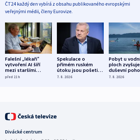
ČT24 každý den vybírá z obsahu publikovaného evropskými
veřejnými médii, členy Eurovize.
Falešní „lékaři“
Spekulace o
Pobyt u vodn
vytvoření AI šíří
přímém ruském
ploch zvyšuje
mezi staršími
útoku jsou pošetilé,
duševní poho
Poláky nebezpečné
míní estonský
ukázala
před 21
h
7. 8. 2026
7. 8. 2026
zdravotní rady
bezpečnostní
mezinárodní 
expert
Divácké centrum