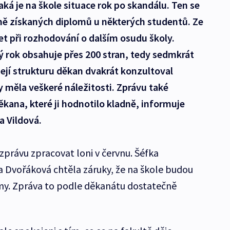
aká je na škole situace rok po skandálu. Ten se
ně získaných diplomů u některých studentů. Ze
t při rozhodování o dalším osudu školy.
ý rok obsahuje přes 200 stran, tedy sedmkrát
Její strukturu děkan dvakrát konzultoval
y měla veškeré náležitosti. Zprávu také
ana, které ji hodnotilo kladně, informuje
a Vildová.
zprávu zpracovat loni v červnu. Šéfka
a Dvořáková chtěla záruky, že na škole budou
y. Zpráva to podle děkanátu dostatečně