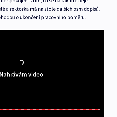
le spokojeni s tím, co se na fakultě děje.
elé a rektorka má na stole dalších osm dopisů,
 dohodou o ukončení pracovního poměru.
Nahrávám video