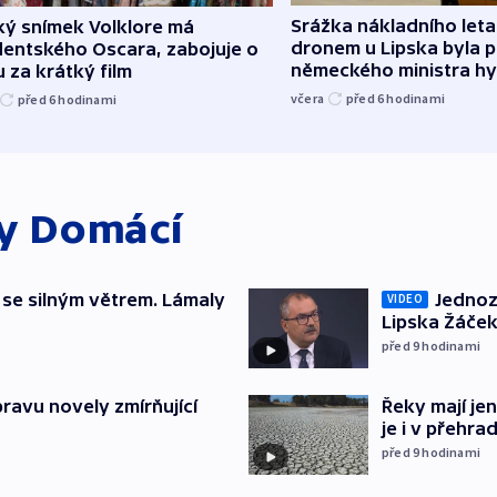
Srážka nákladního leta
ký snímek Volklore má
dronem u Lipska byla 
dentského Oscara, zabojuje o
německého ministra hy
 za krátký film
včera
před 6
hodinami
před 6
hodinami
ky
Domácí
 se silným větrem. Lámaly
Jednoz
VIDEO
Lipska Žáček
před 9
hodinami
pravu novely zmírňující
Řeky mají je
je i v přehra
před 9
hodinami