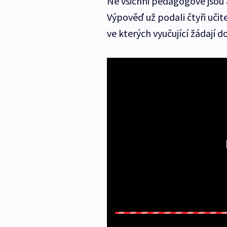
Ne všichni pedagogové jsou a
Výpověď už podali čtyři učit
ve kterých vyučující žádají