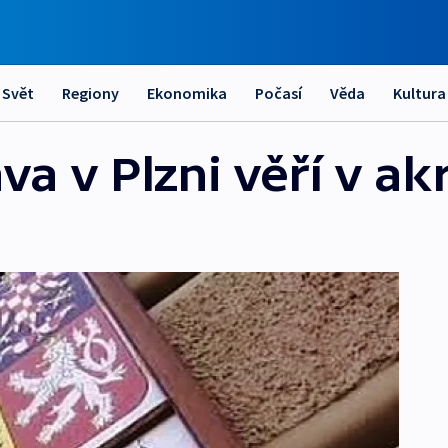
Svět
Regiony
Ekonomika
Počasí
Věda
Kultura
a v Plzni věří v akr