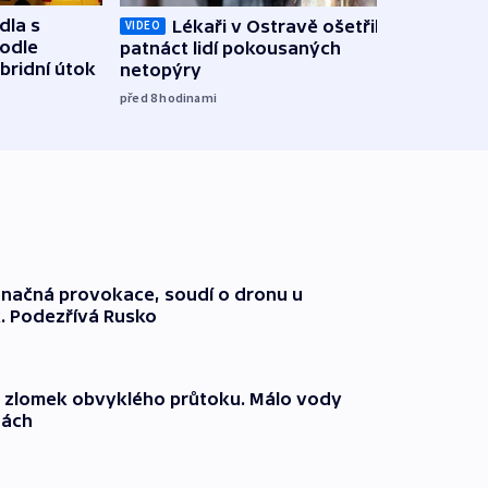
dla s
Lékaři v Ostravě ošetřili už
Koali
VIDEO
podle
patnáct lidí pokousaných
novel
bridní útok
netopýry
zájm
před 8
hodinami
před 9
načná provokace, soudí o dronu u
. Podezřívá Rusko
n zlomek obvyklého průtoku. Málo vody
dách