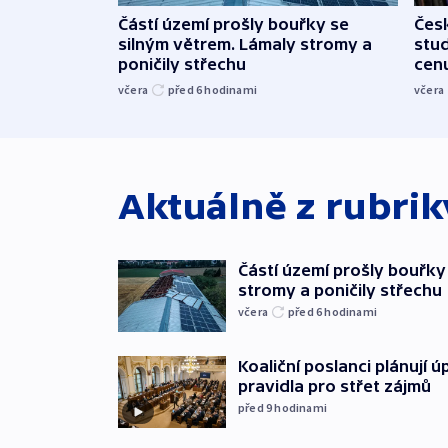
Částí území prošly bouřky se
Čes
silným větrem. Lámaly stromy a
stu
poničily střechu
cenu
včera
před 6
hodinami
včera
Aktuálně z rubri
Částí území prošly bouřky
stromy a poničily střechu
včera
před 6
hodinami
Koaliční poslanci plánují ú
pravidla pro střet zájmů
před 9
hodinami