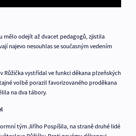
 mělo odejít až dvacet pedagogů, zjistila
ají najevo nesouhlas se současným vedením
lav Růžička vystřídal ve funkci děkana plzeňských
v tajné volbě porazil favorizovaného proděkana
ělila na dva tábory.
l
formní tým Jiřího Pospíšila, na straně druhé lidé
ětoslava Růžičky. Proti novému děkanovi