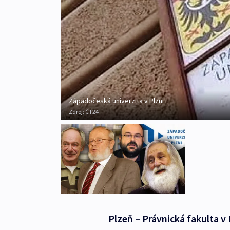
Západočeská univerzita v Plzni
Zdroj:
ČT24
Plzeň – Právnická fakulta v