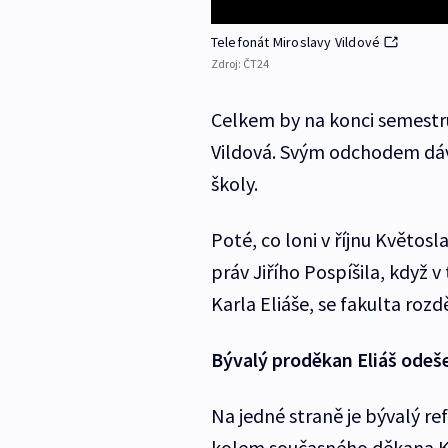
Telefonát Miroslavy Vildové
Zdroj:
ČT24
Celkem by na konci semestru
Vildová. Svým odchodem dáv
školy.
Poté, co loni v říjnu Květos
práv Jiřího Pospíšila, když 
Karla Eliáše, se fakulta rozd
Bývalý proděkan Eliáš odeše
Na jedné straně je bývalý re
kolem současného děkana Kv