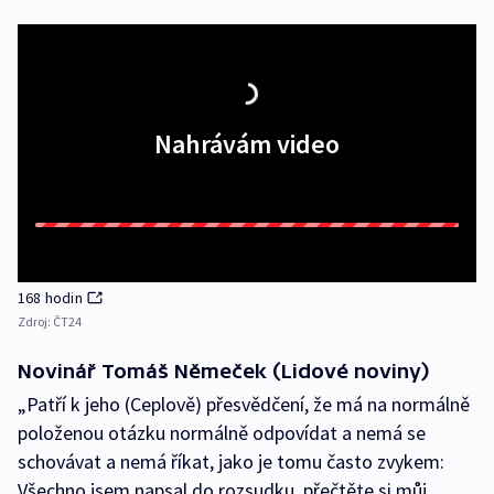
Nahrávám video
168 hodin
Zdroj:
ČT24
Novinář Tomáš Němeček (Lidové noviny)
„Patří k jeho (Ceplově) přesvědčení, že má na normálně
položenou otázku normálně odpovídat a nemá se
schovávat a nemá říkat, jako je tomu často zvykem:
Všechno jsem napsal do rozsudku, přečtěte si můj