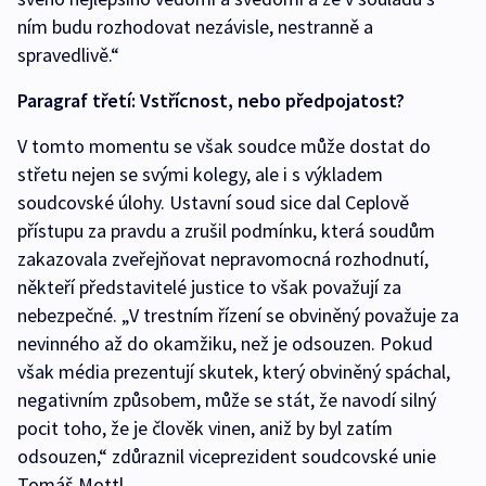
ním budu rozhodovat nezávisle, nestranně a
spravedlivě.“
Paragraf třetí: Vstřícnost, nebo předpojatost?
V tomto momentu se však soudce může dostat do
střetu nejen se svými kolegy, ale i s výkladem
soudcovské úlohy. Ustavní soud sice dal Ceplově
přístupu za pravdu a zrušil podmínku, která soudům
zakazovala zveřejňovat nepravomocná rozhodnutí,
někteří představitelé justice to však považují za
nebezpečné. „V trestním řízení se obviněný považuje za
nevinného až do okamžiku, než je odsouzen. Pokud
však média prezentují skutek, který obviněný spáchal,
negativním způsobem, může se stát, že navodí silný
pocit toho, že je člověk vinen, aniž by byl zatím
odsouzen,“ zdůraznil viceprezident soudcovské unie
Tomáš Mottl.