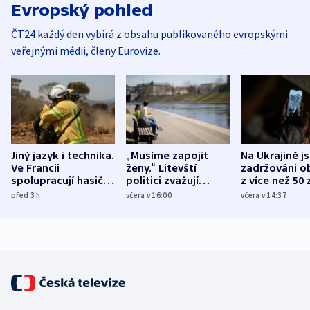
Evropský pohled
ČT24 každý den vybírá z obsahu publikovaného evropskými
veřejnými médii, členy Eurovize.
Jiný jazyk i technika.
„Musíme zapojit
Na Ukrajině j
Ve Francii
ženy.“ Litevští
zadržováni o
spolupracují hasiči z
politici zvažují
z více než 50 
různých zemí
dohodu o
Bojovali na s
před 3
h
včera v 16:00
včera v 14:37
demografii
Ruska