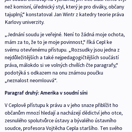
než komisní, úřednický styl, který je pro diváky, občany
tajuplný,“ konstatoval Jan Wintr z katedry teorie práva
Karlovy univerzity.
„Jednání soudu je veřejné. Není to žádná moje ochota,
mám za to, že to je moje povinnost,“ říká Cepl ke
svému otevřenému přístupu. „Rozsudky jsou jedna z
nejdůležitějších a také nejpedagogičtějších součástí
práva, málokdo si ve volných chvílích čte paragrafy,“
podotýká s odkazem na onu známou poučku
„neznalost neomlouvá“.
Paragraf druhý: Amerika v soudní síni
V Ceplově přístupu k právu a v jeho snaze přiblížit ho
občanům mnozí hledají a nacházejí dědictví jeho otce,
zesnulého spolutvůrce ústavy a bývalého ústavního
soudce, profesora Vojtěcha Cepla staršího. Ten svého