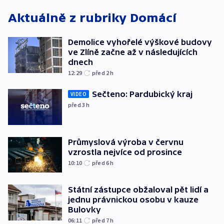
Aktuálně z rubriky
Domácí
Demolice vyhořelé výškové budovy
ve Zlíně začne až v následujících
dnech
12:29
před 2
h
Sečteno: Pardubický kraj
VIDEO
před 3
h
Průmyslová výroba v červnu
vzrostla nejvíce od prosince
10:10
před 6
h
Státní zástupce obžaloval pět lidí a
jednu právnickou osobu v kauze
Bulovky
06:11
před 7
h