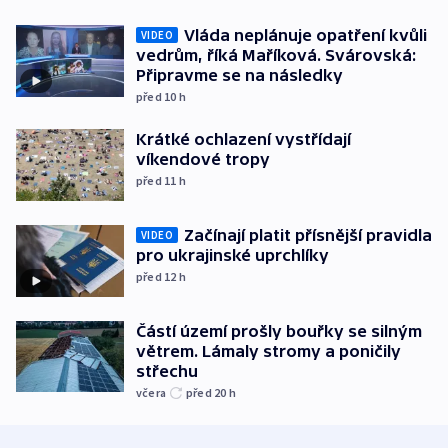
Vláda neplánuje opatření kvůli
VIDEO
vedrům, říká Maříková. Svárovská:
Připravme se na následky
před 10
h
Krátké ochlazení vystřídají
víkendové tropy
před 11
h
Začínají platit přísnější pravidla
VIDEO
pro ukrajinské uprchlíky
před 12
h
Částí území prošly bouřky se silným
větrem. Lámaly stromy a poničily
střechu
včera
před 20
h