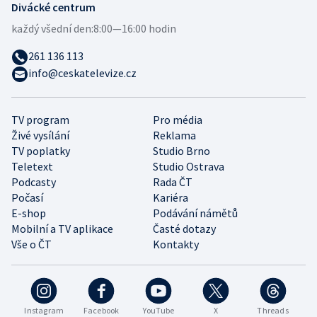
Divácké centrum
každý všední den:
8:00—16:00 hodin
261 136 113
info@ceskatelevize.cz
TV program
Pro média
Živé vysílání
Reklama
TV poplatky
Studio Brno
Teletext
Studio Ostrava
Podcasty
Rada ČT
Počasí
Kariéra
E-shop
Podávání námětů
Mobilní a TV aplikace
Časté dotazy
Vše o ČT
Kontakty
Instagram
Facebook
YouTube
X
Threads