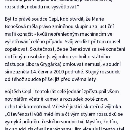
rozsudek, nebudu nic vysvětlovat.“
Byl to právě soudce Cepl, kdo stvrdil, že Marie
Benešová měla právo zmíněnou skupinu za justiční
mafii označit - kvůli nepřehledným machinacím ve
vyšetřování celého případu. Svůj verdikt přitom musel
zopakovat. Skutečnost, že se Benešová za své označení
dotčeným osobám (s výjimkou vrchního státního
zástupce Libora Grygárka) omlouvat nemusí, v soudní
síni zazněla 14. června 2010 podruhé. Stejný rozsudek
od téhož soudce přišel již před dvěma lety.
Vojtěch Cepl i tentokrát celé jednání zpřístupnil všem
novinářům včetně kamer a rozsudek poté znovu
ochotně komentoval. V české justici skutečná výjimka.
„Otevřeností vůči médiím a čtivým stylem rozsudků se
vymyká průměru českého soudnictví. Myslím, že tím,
jak soudci získávají na významu, jim více sluší tento styl