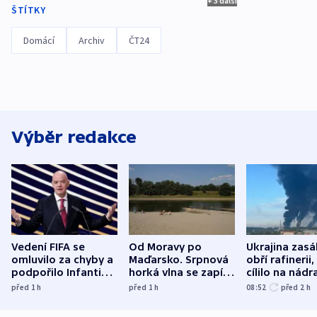
+ 3 další
ŠTÍTKY
Domácí
Archiv
ČT24
Výběr redakce
Vedení FIFA se
Od Moravy po
Ukrajina zasá
omluvilo za chyby a
Maďarsko. Srpnová
obří rafinerii
podpořilo Infantina.
horká vlna se zapíše
cílilo na nádra
UEFA trvá na
do dějin
autobus
před 1
h
před 1
h
08:52
před 2
h
bojkotu
klimatologie