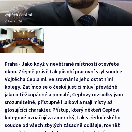
Vojtěch Cepl ml.
Zdroj:
ČT24
Praha - Jako když v nevětrané místnosti otevřete
okno. Zřejmě právě tak působí pracovní styl soudce
Vojtěcha Cepla ml. ve srovnání s jeho ostatními
kolegy. Zatímco se o české justici mluví převážně
jako o těžkopádné a pomalé, Ceplovy rozsudky jsou
srozumitelné, přístupné i laikovi a mají místy až
glosujícící charakter. Přístup, který někteří Ceplovi
kolegové označují za americký, tak středočeského
soudce od všech zbylých zásadně odlišuje; rovněž