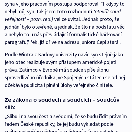
syna v jeho pracovním postupu podporoval. "I kdyby to
nebyl můj syn, tak jsem toto rozhodnutí
(otevřít soud
veřejnosti – pozn. red.)
velice uvítal. Jednak proto, že
jednání bylo otevřené, a jednak, že šlo na podstatu věci
a nebylo to u nás převládající formalistické háčkování
paragrafu," řekl již dříve na adresu juniora Cepl starší.
Podle Wintra z Karlovy univerzity navíc syn stejně jako
jeho otec realizuje svým přístupem americké pojetí
práva. Zatímco v Evropě má soudce spíše úlohu
spravedlivého úředníka, ve Spojených státech se od něj
očekává publicita i plnění úlohy veřejného činitele.
Ze zákona o soudech a soudcích – soudcův
slib:
„Slibuji na svou čest a svědomí, že se budu řídit právním
řádem České republiky, že jej budu vykládat podle
svého nejlepšího vědomí a svědomí a že v souladu s