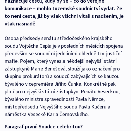
naznačuje cestu, kudy by se – co do veřejné
komunikace – mohlo tuzemské soudnictví vydat. Že
to není cesta, jíž by však všichni vítali s nadšením, je
však nasnadě.
Osoba předsedy senátu středočeského krajského
soudu Vojtěcha Cepla je v posledních měsících spojena
především se soudními jednáními ohledně tzv. justiční
mafie. Pojem, který vynesla někdejší nejvyšší státní
zástupkyně Marie Benešová, slouží jako označení pro
skupinu prokurátorů a soudců zabývajících se kauzou
bývalého vicepremiéra Jiřího Čunka. Konkrétně pak
platí pro nejvyšší státní zástupkyni Renátu Veseckou,
bývalého ministra spravedlnosti Pavla Němce,
místopředsedu Nejvyššího soudu Pavla Kučeru a
náměstka Vesecké Karla Černovského.
Paragraf první: Soudce celebritou?