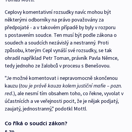
Ceplovy komentativní rozsudky navíc mohou být
některými odborníky na právo považovány za
předpojaté - a v takovém případě by byly v rozporu
s postavením soudce. Ten musí být podle zákona o
soudech a soudcích nezávislý a nestranný. Proti
způsobu, kterým Cepl vynáší své rozsudky, se tak
ohradil například Petr Toman, právník Pavla Němce,
tedy jednoho ze žalobců v procesu s Benešovou.
"Je možné komentovat i nepravomocně skončenou
kauzu (
tou je právě kauza kolem justiční mafie – pozn.
red.
), ale nesmí tím obsahem toho, co řekne, vyvolat v
účastnících a ve veřejnosti pocit, že je nějak podjatý,
zaujatý, jednostranný," podotkl Mottl.
Co říká o soudci zákon?