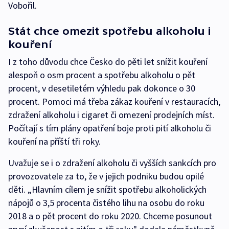
Vobořil.
Stát chce omezit spotřebu alkoholu i
kouření
I z toho důvodu chce Česko do pěti let snížit kouření
alespoň o osm procent a spotřebu alkoholu o pět
procent, v desetiletém výhledu pak dokonce o 30
procent. Pomoci má třeba zákaz kouření v restauracích,
zdražení alkoholu i cigaret či omezení prodejních míst.
Počítají s tím plány opatření boje proti pití alkoholu či
kouření na příští tři roky.
Uvažuje se i o zdražení alkoholu či vyšších sankcích pro
provozovatele za to, že v jejich podniku budou opilé
děti. „Hlavním cílem je snížit spotřebu alkoholických
nápojů o 3,5 procenta čistého lihu na osobu do roku
2018 a o pět procent do roku 2020. Chceme posunout