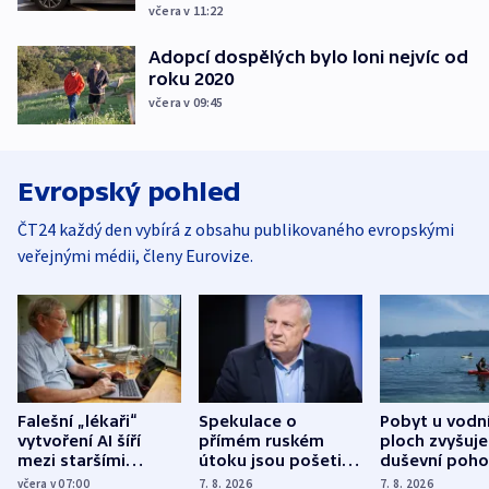
včera v 11:22
Adopcí dospělých bylo loni nejvíc od
roku 2020
včera v 09:45
Evropský pohled
ČT24 každý den vybírá z obsahu publikovaného evropskými
veřejnými médii, členy Eurovize.
Falešní „lékaři“
Spekulace o
Pobyt u vodn
vytvoření AI šíří
přímém ruském
ploch zvyšuje
mezi staršími
útoku jsou pošetilé,
duševní poho
Poláky nebezpečné
míní estonský
ukázala
včera v 07:00
7. 8. 2026
7. 8. 2026