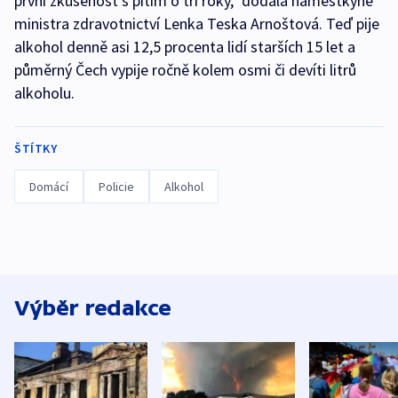
první zkušenost s pitím o tři roky," dodala náměstkyně
ministra zdravotnictví Lenka Teska Arnoštová. Teď pije
alkohol denně asi 12,5 procenta lidí starších 15 let a
půměrný Čech vypije ročně kolem osmi či devíti litrů
alkoholu.
ŠTÍTKY
Domácí
Policie
Alkohol
Výběr redakce