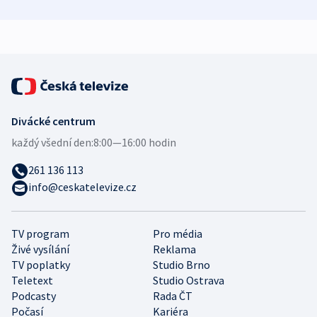
zdravotní rady
bezpečnostní
mezinárodní 
expert
Divácké centrum
každý všední den:
8:00—16:00 hodin
261 136 113
info@ceskatelevize.cz
TV program
Pro média
Živé vysílání
Reklama
TV poplatky
Studio Brno
Teletext
Studio Ostrava
Podcasty
Rada ČT
Počasí
Kariéra