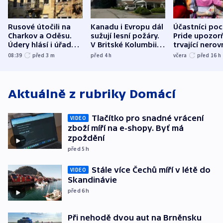
Rusové útočili na
Kanadu i Evropu dál
Účastníci po
Charkov a Oděsu.
sužují lesní požáry.
Pride upozorň
Údery hlásí i úřady v
V Britské Kolumbii
trvající nerov
Bělgorodu
evakuovali tisíce lidí
společensko
08:39
před 3
m
před 4
h
včera
před 16
h
atmosféru
Aktuálně z rubriky
Domácí
Tlačítko pro snadné vrácení
VIDEO
zboží míří na e-shopy. Byť má
zpoždění
před 5
h
Stále více Čechů míří v létě do
VIDEO
Skandinávie
před 6
h
Při nehodě dvou aut na Brněnsku