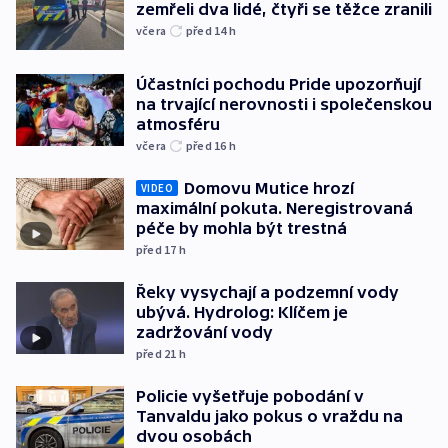
zemřeli dva lidé, čtyři se těžce zranili
včera
před 14
h
Účastníci pochodu Pride upozorňují
na trvající nerovnosti i společenskou
atmosféru
včera
před 16
h
Domovu Mutice hrozí
VIDEO
maximální pokuta. Neregistrovaná
péče by mohla být trestná
před 17
h
Řeky vysychají a podzemní vody
ubývá. Hydrolog: Klíčem je
zadržování vody
před 21
h
Policie vyšetřuje pobodání v
Tanvaldu jako pokus o vraždu na
dvou osobách