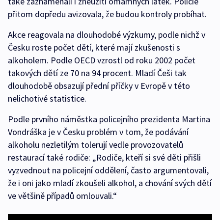
také zaznamenali i zneužití omamných látek. Policie
přitom dopředu avizovala, že budou kontroly probíhat.
Akce reagovala na dlouhodobé výzkumy, podle nichž v
Česku roste počet dětí, které mají zkušenosti s
alkoholem. Podle OECD vzrostl od roku 2002 počet
takových dětí ze 70 na 94 procent. Mladí Češi tak
dlouhodobě obsazují přední příčky v Evropě v této
nelichotivé statistice.
Podle prvního náměstka policejního prezidenta Martina
Vondráška je v Česku problém v tom, že podávání
alkoholu nezletilým tolerují vedle provozovatelů
restaurací také rodiče: „Rodiče, kteří si své děti přišli
vyzvednout na policejní oddělení, často argumentovali,
že i oni jako mladí zkoušeli alkohol, a chování svých dětí
ve většině případů omlouvali.“