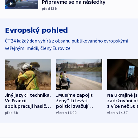
Připravme se na následky
před 13
h
Evropský pohled
ČT24 každý den vybírá z obsahu publikovaného evropskými
veřejnými médii, členy Eurovize.
Jiný jazyk i technika.
„Musíme zapojit
Na Ukrajině j
Ve Francii
ženy.“ Litevští
zadržováni o
spolupracují hasiči z
politici zvažují
z více než 50 
různých zemí
dohodu o
Bojovali na s
před 6
h
včera v 16:00
včera v 14:37
demografii
Ruska