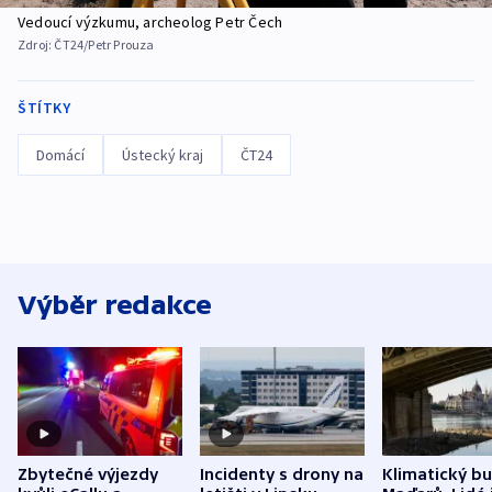
Vedoucí výzkumu, archeolog Petr Čech
Zdroj:
ČT24/Petr Prouza
ŠTÍTKY
Domácí
Ústecký kraj
ČT24
Výběr redakce
Zbytečné výjezdy
Incidenty s drony na
Klimatický b