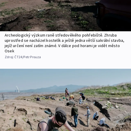
Archeologický výzkum raně středověkého pohřebiště. Zhruba
uprostřed se nacházel kostelík a ještě jedna větší sakrální stavba,
jejíž určení není zatím známé. V dálce pod horami je vidět město
Osek
Zdroj:
ČT24/Petr Prouza