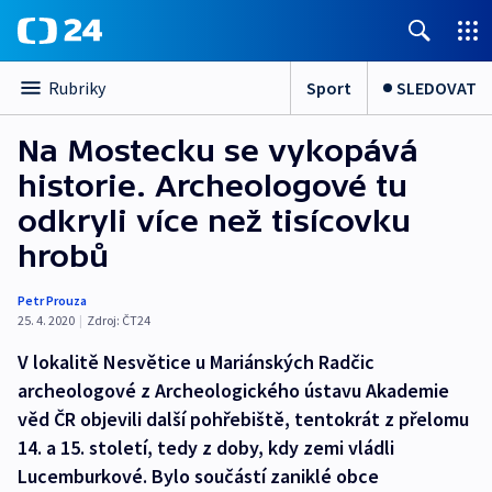
Sport
SLEDOVAT
Rubriky
Na Mostecku se vykopává
historie. Archeologové tu
odkryli více než tisícovku
hrobů
Petr Prouza
25. 4. 2020
|
Zdroj:
ČT24
V lokalitě Nesvětice u Mariánských Radčic
archeologové z Archeologického ústavu Akademie
věd ČR objevili další pohřebiště, tentokrát z přelomu
14. a 15. století, tedy z doby, kdy zemi vládli
Lucemburkové. Bylo součástí zaniklé obce