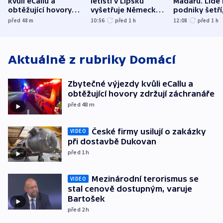
kvůli eCallu a
letišti v Lipsku
Maďarů. Lidé 
obtěžující hovory
vyšetřuje Německo
podniky šetří
zdržují záchranáře
jako úmyslný pokus
omezuje se d
před 48
m
10:56
před 1
h
12:08
před 1
h
o způsobení
i svícení
exploze
Aktuálně z rubriky
Domácí
Zbytečné výjezdy kvůli eCallu a
obtěžující hovory zdržují záchranáře
před 48
m
České firmy usilují o zakázky
VIDEO
při dostavbě Dukovan
před 1
h
Mezinárodní terorismus se
VIDEO
stal cenově dostupným, varuje
Bartošek
před 2
h