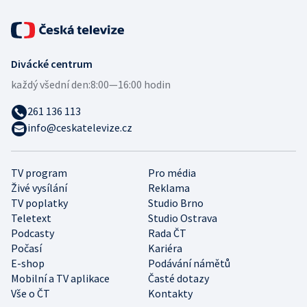
Divácké centrum
každý všední den:
8:00—16:00 hodin
261 136 113
info@ceskatelevize.cz
TV program
Pro média
Živé vysílání
Reklama
TV poplatky
Studio Brno
Teletext
Studio Ostrava
Podcasty
Rada ČT
Počasí
Kariéra
E-shop
Podávání námětů
Mobilní a TV aplikace
Časté dotazy
Vše o ČT
Kontakty