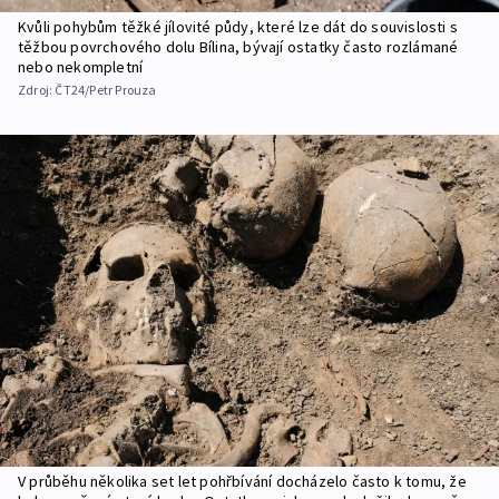
Kvůli pohybům těžké jílovité půdy, které lze dát do souvislosti s
těžbou povrchového dolu Bílina, bývají ostatky často rozlámané
nebo nekompletní
Zdroj:
ČT24/Petr Prouza
V průběhu několika set let pohřbívání docházelo často k tomu, že