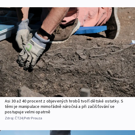
Asi 30 až 40 procent z objevených hrobů tvoří dětské ostatky. S
těmi je manipulace mimořádně náročná a při začišťování se
postupuje velmi opatrně
Zdroj:
ČT24/Petr Prouza