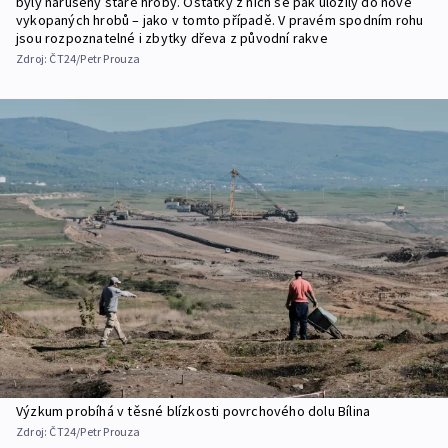
byly narušený staré hroby. Ostatky z nich se pak uložily do nově
vykopaných hrobů – jako v tomto případě. V pravém spodním rohu
jsou rozpoznatelné i zbytky dřeva z původní rakve
Zdroj:
ČT24/Petr Prouza
Výzkum probíhá v těsné blízkosti povrchového dolu Bílina
Zdroj:
ČT24/Petr Prouza