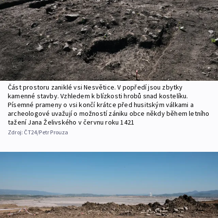
Část prostoru zaniklé vsi Nesvětice. V popředí jsou zbytky
kamenné stavby. Vzhledem k blízkosti hrobů snad kostelíku.
Písemné prameny o vsi končí krátce před husitským válkami a
archeologové uvažují o možností zániku obce někdy během letního
tažení Jana Želivského v červnu roku 1421
Zdroj:
ČT24/Petr Prouza