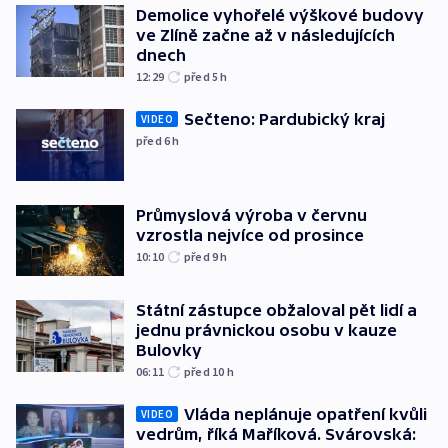
Demolice vyhořelé výškové budovy
ve Zlíně začne až v následujících
dnech
12:29
před 5
h
Sečteno: Pardubický kraj
VIDEO
před 6
h
Průmyslová výroba v červnu
vzrostla nejvíce od prosince
10:10
před 9
h
Státní zástupce obžaloval pět lidí a
jednu právnickou osobu v kauze
Bulovky
06:11
před 10
h
Vláda neplánuje opatření kvůli
VIDEO
vedrům, říká Maříková. Svárovská: