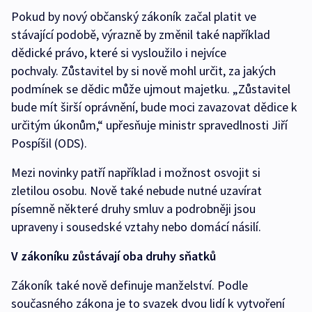
Pokud by nový občanský zákoník začal platit ve
stávající podobě, výrazně by změnil také například
dědické právo, které si vysloužilo i nejvíce
pochvaly. Zůstavitel by si nově mohl určit, za jakých
podmínek se dědic může ujmout majetku. „Zůstavitel
bude mít širší oprávnění, bude moci zavazovat dědice k
určitým úkonům,“ upřesňuje ministr spravedlnosti Jiří
Pospíšil (ODS).
Mezi novinky patří například i možnost osvojit si
zletilou osobu. Nově také nebude nutné uzavírat
písemně některé druhy smluv a podrobněji jsou
upraveny i sousedské vztahy nebo domácí násilí.
V zákoníku zůstávají oba druhy sňatků
Zákoník také nově definuje manželství. Podle
současného zákona je to svazek dvou lidí k vytvoření