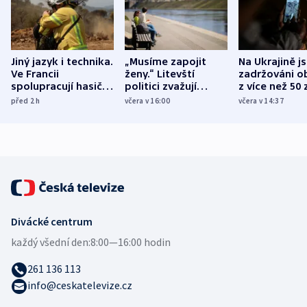
Jiný jazyk i technika.
„Musíme zapojit
Na Ukrajině j
Ve Francii
ženy.“ Litevští
zadržováni o
spolupracují hasiči z
politici zvažují
z více než 50 
různých zemí
dohodu o
Bojovali na s
před 2
h
včera v 16:00
včera v 14:37
demografii
Ruska
Divácké centrum
každý všední den:
8:00—16:00 hodin
261 136 113
info@ceskatelevize.cz