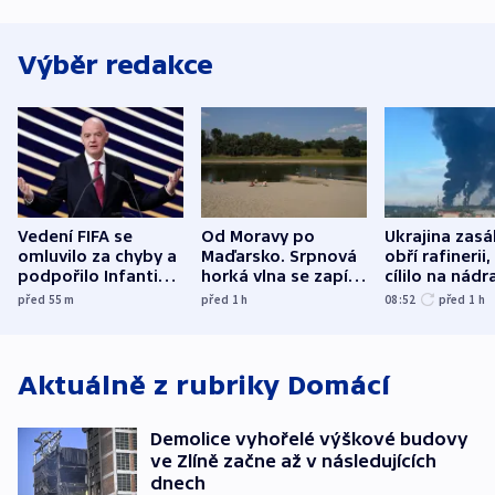
Výběr redakce
Vedení FIFA se
Od Moravy po
Ukrajina zasá
omluvilo za chyby a
Maďarsko. Srpnová
obří rafinerii
podpořilo Infantina.
horká vlna se zapíše
cílilo na nádra
UEFA trvá na
do dějin
autobus
před 55
m
před 1
h
08:52
před 1
h
bojkotu
klimatologie
Aktuálně z rubriky
Domácí
Demolice vyhořelé výškové budovy
ve Zlíně začne až v následujících
dnech