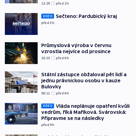
12:29
před 2
h
Sečteno: Pardubický kraj
VIDEO
před 3
h
Průmyslová výroba v červnu
vzrostla nejvíce od prosince
10:10
před 6
h
Státní zástupce obžaloval pět lidí a
jednu právnickou osobu v kauze
Bulovky
06:11
před 6
h
Vláda neplánuje opatření kvůli
VIDEO
vedrům, říká Maříková. Svárovská:
Připravme se na následky
před 9
h