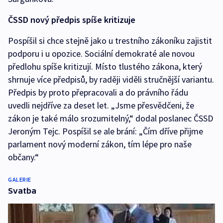
ČSSD nový předpis spíše kritizuje
Pospíšil si chce stejně jako u trestního zákoníku zajistit
podporu i u opozice. Sociální demokraté ale novou
předlohu spíše kritizují. Místo tlustého zákona, který
shrnuje více předpisů, by raději viděli stručnější variantu.
Předpis by proto přepracovali a do právního řádu
uvedli nejdříve za deset let. „Jsme přesvědčeni, že
zákon je také málo srozumitelný,“ dodal poslanec ČSSD
Jeroným Tejc. Pospíšil se ale brání: „Čím dříve přijme
parlament nový moderní zákon, tím lépe pro naše
občany.“
GALERIE
Svatba