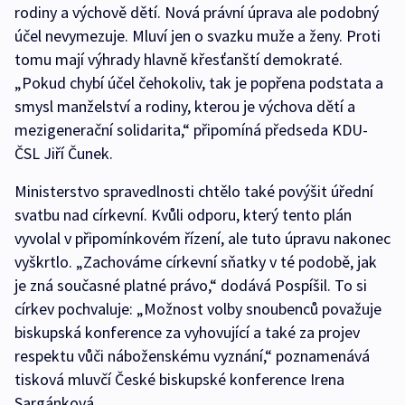
rodiny a výchově dětí. Nová právní úprava ale podobný
účel nevymezuje. Mluví jen o svazku muže a ženy. Proti
tomu mají výhrady hlavně křesťanští demokraté.
„Pokud chybí účel čehokoliv, tak je popřena podstata a
smysl manželství a rodiny, kterou je výchova dětí a
mezigenerační solidarita,“ připomíná předseda KDU-
ČSL Jiří Čunek.
Ministerstvo spravedlnosti chtělo také povýšit úřední
svatbu nad církevní. Kvůli odporu, který tento plán
vyvolal v připomínkovém řízení, ale tuto úpravu nakonec
vyškrtlo. „Zachováme církevní sňatky v té podobě, jak
je zná současné platné právo,“ dodává Pospíšil. To si
církev pochvaluje: „Možnost volby snoubenců považuje
biskupská konference za vyhovující a také za projev
respektu vůči náboženskému vyznání,“ poznamenává
tisková mluvčí České biskupské konference Irena
Sargánková.