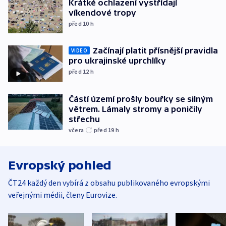
Krátké ochlazení vystřídají
víkendové tropy
před 10
h
Začínají platit přísnější pravidla
VIDEO
pro ukrajinské uprchlíky
před 12
h
Částí území prošly bouřky se silným
větrem. Lámaly stromy a poničily
střechu
včera
před 19
h
Evropský pohled
ČT24 každý den vybírá z obsahu publikovaného evropskými
veřejnými médii, členy Eurovize.