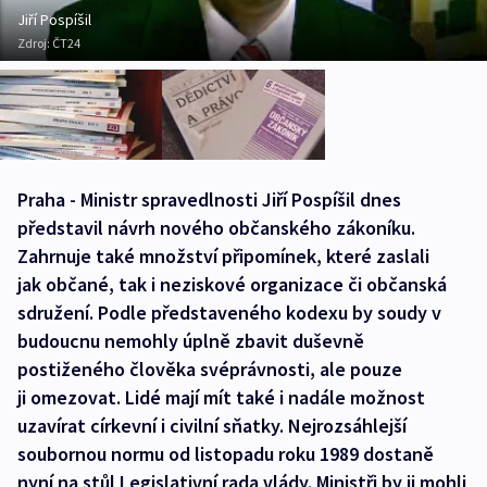
Jiří Pospíšil
Zdroj:
ČT24
Praha - Ministr spravedlnosti Jiří Pospíšil dnes
představil návrh nového občanského zákoníku.
Zahrnuje také množství připomínek, které zaslali
jak občané, tak i neziskové organizace či občanská
sdružení. Podle představeného kodexu by soudy v
budoucnu nemohly úplně zbavit duševně
postiženého člověka svéprávnosti, ale pouze
ji omezovat. Lidé mají mít také i nadále možnost
uzavírat církevní i civilní sňatky. Nejrozsáhlejší
soubornou normu od listopadu roku 1989 dostaně
nyní na stůl Legislativní rada vlády. Ministři by ji mohli