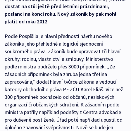
dostat na stůl ještě před letními prázdninami,
poslanci na konci roku. Nový zákoník by pak mohl
platit od roku 2012.
Podle Pospíšila je hlavní předností návrhu nového
zákoníku jeho přehledné a logické sjednocení
soukromého práva. Zákoník bude upravovat tři hlavní
okruhy: rodinu, vlastnictví a smlouvy. Ministerstvo
podle ministra obdrželo přes 3000 připomínek. „Ze
zásadních připomínek byla zhruba jedna třetina
zapracována,“ dodal hlavní tvůrce zákona a vedoucí
katedry obchodního práva PF ZČU Karel Eliáš. Více než
300 připomínek pocházelo od občanů, neziskových
organizací či občanských sdružení. K zásadním podle
ministra patřily například podněty z Centra advokacie
pro duševně postižené. Úřad poté například upustil od
úplného zbavování svéprávnosti. Nově se bude jen