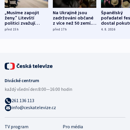
„Musíme zapojit
Na Ukrajině jsou
Španělský
ženy.“ Litevští
zadržováni občané
pořadatel fes
politici zvažují
z více než 50 zemí.
dostal pokut
dohodu o
Bojovali na straně
nekalé prakti
před 15
h
před 17
h
4. 8. 2026
demografii
Ruska
Divácké centrum
každý všední den:
8:00—16:00 hodin
261 136 113
info@ceskatelevize.cz
TV program
Pro média