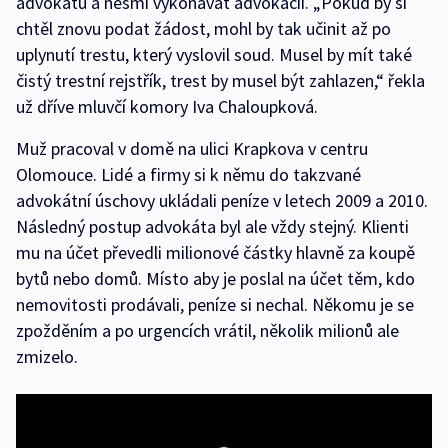
advokátů a nesmí vykonávat advokacii. „Pokud by si
chtěl znovu podat žádost, mohl by tak učinit až po
uplynutí trestu, který vyslovil soud. Musel by mít také
čistý trestní rejstřík, trest by musel být zahlazen,“ řekla
už dříve mluvčí komory Iva Chaloupková.
Muž pracoval v domě na ulici Krapkova v centru
Olomouce. Lidé a firmy si k němu do takzvané
advokátní úschovy ukládali peníze v letech 2009 a 2010.
Následný postup advokáta byl ale vždy stejný. Klienti
mu na účet převedli milionové částky hlavně za koupě
bytů nebo domů. Místo aby je poslal na účet těm, kdo
nemovitosti prodávali, peníze si nechal. Někomu je se
zpožděním a po urgencích vrátil, několik milionů ale
zmizelo.