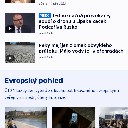
včera
před 11
h
Jednoznačná provokace,
VIDEO
soudí o dronu u Lipska Žáček.
Podezřívá Rusko
před 12
h
Řeky mají jen zlomek obvyklého
průtoku. Málo vody je i v přehradách
před 12
h
Evropský pohled
ČT24 každý den vybírá z obsahu publikovaného evropskými
veřejnými médii, členy Eurovize.