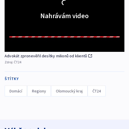
Nahrávám video
Advokát zpronevěřil desítky milionů od klientů
Zdroj:
ČT24
ŠTÍTKY
Domácí
Regiony
Olomoucký kraj
ČT24