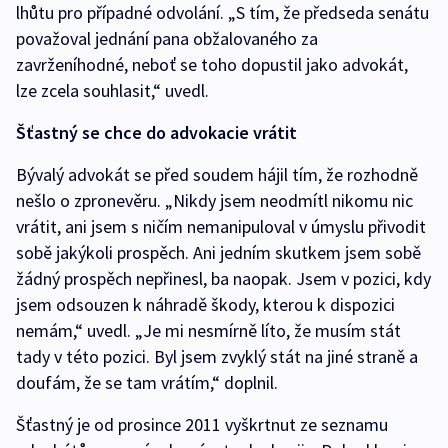
lhůtu pro případné odvolání. „S tím, že předseda senátu
považoval jednání pana obžalovaného za
zavrženíhodné, neboť se toho dopustil jako advokát,
lze zcela souhlasit,“ uvedl.
Šťastný se chce do advokacie vrátit
Bývalý advokát se před soudem hájil tím, že rozhodně
nešlo o zpronevěru. „Nikdy jsem neodmítl nikomu nic
vrátit, ani jsem s ničím nemanipuloval v úmyslu přivodit
sobě jakýkoli prospěch. Ani jedním skutkem jsem sobě
žádný prospěch nepřinesl, ba naopak. Jsem v pozici, kdy
jsem odsouzen k náhradě škody, kterou k dispozici
nemám,“ uvedl. „Je mi nesmírně líto, že musím stát
tady v této pozici. Byl jsem zvyklý stát na jiné straně a
doufám, že se tam vrátím,“ doplnil.
Šťastný je od prosince 2011 vyškrtnut ze seznamu