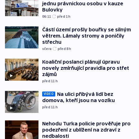
jednu právnickou osobu v kauze
Bulovky
06:11
před 1
h
Částí území prošly bouřky se silným
větrem. Lámaly stromy a poničily
střechu
včera
před 8
h
Koaliční poslanci plánují úpravu
novely zmírňující pravidla pro střet
zájmů
před 11
h
Na ulici přibývá lidí bez
VIDEO
domova, kteří jsou na vozíku
před 11
h
Nehodu Turka policie prověřuje pro
podezření z ublížení na zdraví z
nedbalosti