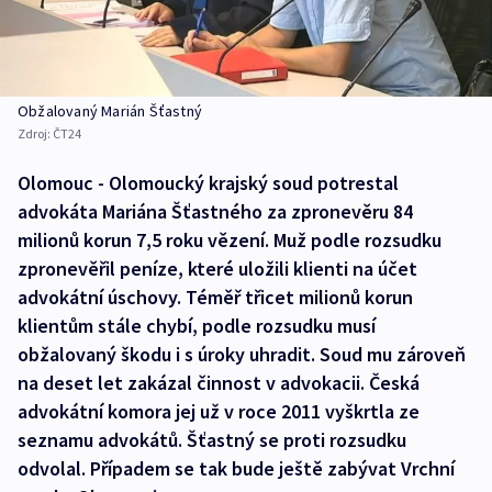
Obžalovaný Marián Šťastný
Zdroj:
ČT24
Olomouc - Olomoucký krajský soud potrestal
advokáta Mariána Šťastného za zpronevěru 84
milionů korun 7,5 roku vězení. Muž podle rozsudku
zpronevěřil peníze, které uložili klienti na účet
advokátní úschovy. Téměř třicet milionů korun
klientům stále chybí, podle rozsudku musí
obžalovaný škodu i s úroky uhradit. Soud mu zároveň
na deset let zakázal činnost v advokacii. Česká
advokátní komora jej už v roce 2011 vyškrtla ze
seznamu advokátů. Šťastný se proti rozsudku
odvolal. Případem se tak bude ještě zabývat Vrchní