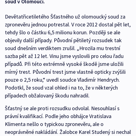
soud v Olomouci.
Devětatřicetiletého Šťastného už olomoucký soud za
zpronevěru jednou potrestal. V roce 2012 dostal pět let,
tehdy šlo o částku 6,5 milionu korun. Později se ale
objevily další případy. Původní pětiletý rozsudek tak
soud dnešním verdiktem zrušil. „Hrozila mu trestní
sazba pět až 12 let. Vinu jsme vyslovili pro celou řadu
případů. Při této extrémně vysoké škodě jsme uložili
mírný trest. Původní trest jsme vlastně opticky zvýšili
pouze o 2,5 roku,“ uvedl soudce Vladimír Hendrych.
Podotkl, že soud vzal ohled i na to, že v některých
případech obžalovaný škodu nahradil.
Šťastný se ale proti rozsudku odvolal. Nesouhlasí s
právní kvalifikací. Podle jeho obhájce Vratislava
Klimenta nešlo o typickou zpronevěru, ale o
neoprávněné nakládání. Žalobce Karel Studený si nechal