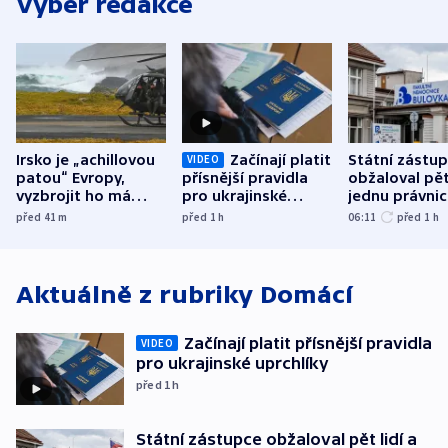
Výběr redakce
Irsko je „achillovou
Začínají platit
Státní zástu
VIDEO
patou“ Evropy,
přísnější pravidla
obžaloval pět 
vyzbrojit ho má
pro ukrajinské
jednu právni
Francie
uprchlíky
osobu v kauz
před 41
m
před 1
h
06:11
před 1
h
Bulovky
Aktuálně z rubriky
Domácí
Začínají platit přísnější pravidla
VIDEO
pro ukrajinské uprchlíky
před 1
h
Státní zástupce obžaloval pět lidí a