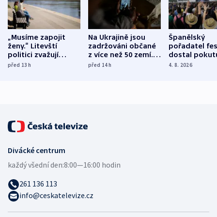
„Musíme zapojit
Na Ukrajině jsou
Španělský
ženy.“ Litevští
zadržováni občané
pořadatel fes
politici zvažují
z více než 50 zemí.
dostal pokut
dohodu o
Bojovali na straně
nekalé prakti
před 13
h
před 14
h
4. 8. 2026
demografii
Ruska
Divácké centrum
každý všední den:
8:00—16:00 hodin
261 136 113
info@ceskatelevize.cz