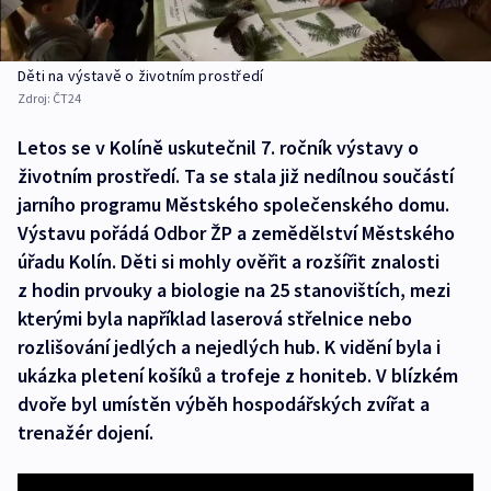
Děti na výstavě o životním prostředí
Zdroj:
ČT24
Letos se v Kolíně uskutečnil 7. ročník výstavy o
životním prostředí. Ta se stala již nedílnou součástí
jarního programu Městského společenského domu.
Výstavu pořádá Odbor ŽP a zemědělství Městského
úřadu Kolín. Děti si mohly ověřit a rozšířit znalosti
z hodin prvouky a biologie na 25 stanovištích, mezi
kterými byla například laserová střelnice nebo
rozlišování jedlých a nejedlých hub. K vidění byla i
ukázka pletení košíků a trofeje z honiteb. V blízkém
dvoře byl umístěn výběh hospodářských zvířat a
trenažér dojení.