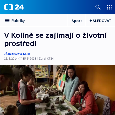
Sport
SLEDOVAT
Rubriky
V Kolíně se zajímají o životní
prostředí
ZŠ Bezručova Kolín
15. 5. 2014
15. 5. 2014
|
Zdroj:
ČT24