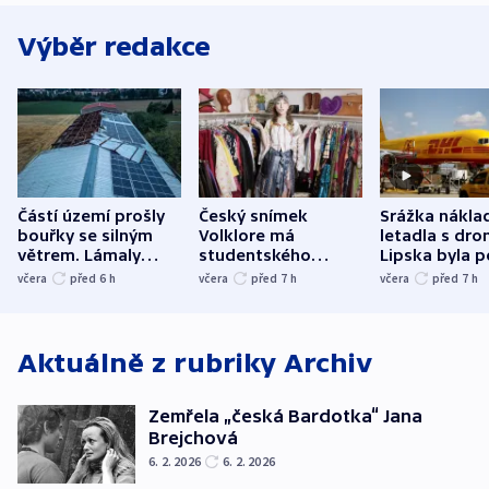
Výběr redakce
Částí území prošly
Český snímek
Srážka nákla
bouřky se silným
Volklore má
letadla s dr
větrem. Lámaly
studentského
Lipska byla p
stromy a poničily
Oscara, zabojuje o
německého mi
včera
před 6
h
včera
před 7
h
včera
před 7
h
střechu
cenu za krátký film
hybridní útok
Aktuálně z rubriky
Archiv
Zemřela „česká Bardotka“ Jana
Brejchová
6. 2. 2026
6. 2. 2026