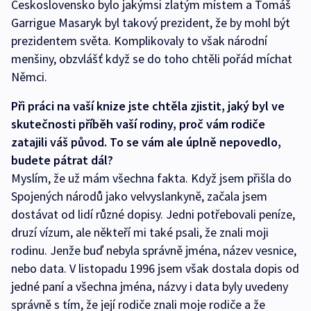
Československo bylo jakýmsi zlatým místem a Tomáš
Garrigue Masaryk byl takový prezident, že by mohl být
prezidentem světa. Komplikovaly to však národní
menšiny, obzvlášť když se do toho chtěli pořád míchat
Němci.
Při práci na vaší knize jste chtěla zjistit, jaký byl ve
skutečnosti příběh vaší rodiny, proč vám rodiče
zatajili váš původ. To se vám ale úplně nepovedlo,
budete pátrat dál?
Myslím, že už mám všechna fakta. Když jsem přišla do
Spojených národů jako velvyslankyně, začala jsem
dostávat od lidí různé dopisy. Jedni potřebovali peníze,
druzí vízum, ale někteří mi také psali, že znali moji
rodinu. Jenže buď nebyla správně jména, název vesnice,
nebo data. V listopadu 1996 jsem však dostala dopis od
jedné paní a všechna jména, názvy i data byly uvedeny
správně s tím, že její rodiče znali moje rodiče a že