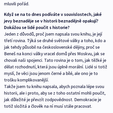
mluvili pořád.
Když se na to dnes podíváte v souvislostech, jaké
jevy beznaděje se v historii beznadějně opakují?
Dokážou se lidé poučit s historie?
Jeden z důvodů, proč jsem napsala svou knihu, je její
třetí rovina. Týká se druhé světové války a toho, kdo a
jak tehdy působil na československé dějiny, proč se
Beneš na konci války vracel domů přes Moskvu, jak se
chovali naši spojenci. Tato rovina je o tom, jak těžké je
dělat rozhodnutí, která jsou úplně morální. Lidé si totiž
myslí, že věci jsou jenom černé a bílé, ale ono je to
trošku komplikovanější.
Takže jsem tu knihu napsala, abych poznala lépe svou
historii, ale i proto, aby se z toho ostatní mohli poučit,
jak důležité je převzít zodpovědnost. Demokracie je
totiž složitá a člověk na ní musí stále pracovat.