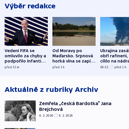
Výběr redakce
Vedení FIFA se
Od Moravy po
Ukrajina zasá
omluvilo za chyby a
Maďarsko. Srpnová
obří rafinerii
podpořilo Infantina.
horká vlna se zapíše
cílilo na nádra
UEFA trvá na
do dějin
autobus
před 31
m
před 1
h
08:52
před 1
h
bojkotu
klimatologie
Aktuálně z rubriky
Archiv
Zemřela „česká Bardotka“ Jana
Brejchová
6. 2. 2026
6. 2. 2026