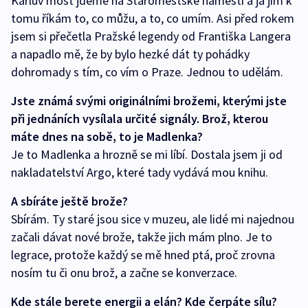
Karlův most jdeme na Staroměstské náměstí a já jim k
tomu říkám to, co můžu, a to, co umím. Asi před rokem
jsem si přečetla Pražské legendy od Františka Langera
a napadlo mě, že by bylo hezké dát ty pohádky
dohromady s tím, co vím o Praze. Jednou to udělám.
Jste známá svými originálními brožemi, kterými jste
při jednáních vysílala určité signály. Brož, kterou
máte dnes na sobě, to je Madlenka?
Je to Madlenka a hrozně se mi líbí. Dostala jsem ji od
nakladatelství Argo, které tady vydává mou knihu.
A sbíráte ještě brože?
Sbírám. Ty staré jsou sice v muzeu, ale lidé mi najednou
začali dávat nové brože, takže jich mám plno. Je to
legrace, protože každý se mě hned ptá, proč zrovna
nosím tu či onu brož, a začne se konverzace.
Kde stále berete energii a elán? Kde čerpáte sílu?