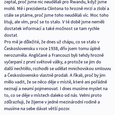
zeptal, proč jsme nic neudělali pro Rwandu, když jsme
mohli. Mě i prezidenta Clintona to hrozně mrzí a zlobí a
stále se ptáme, proč jsme toho neudělali víc. Moc toho
lituji, ale vím, proč se to stalo. V té době jsme neměli
dostatek informací a také možnost se tam rychle
dostat.
Pro mě je důležité, že dnes už chápu, co se stalo v
Československu v roce 1938, dřív jsem tomu úplně
nerozuměla. Angličané a Francouzi byli tehdy hrozně
vyčerpaní z první světové války, a protože se jim do
další nechtělo, rozhodli se udělat mnichovskou smlouvu
a Československo vlastně prodali. A říkali, proč by jim
mělo vadit, že se něco děje v místě, které ani pořádně
neznají a neumí pojmenovat. I dnes musíme myslet na
to, co se děje v místech daleko od nás. Velmi proto
zdůrazňuji, že žijeme v jedné mezinárodní rodině a
musíme na sebe dávat větší pozor.