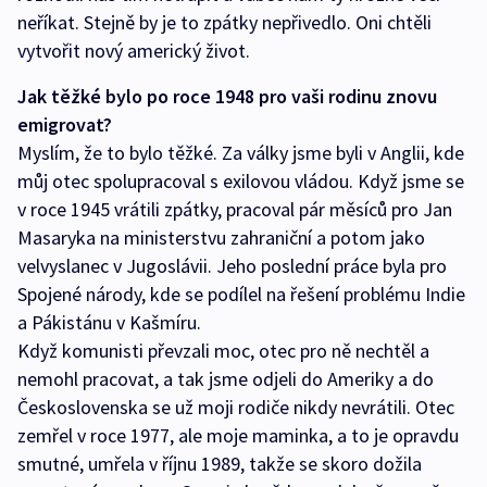
neříkat. Stejně by je to zpátky nepřivedlo. Oni chtěli
vytvořit nový americký život.
Jak těžké bylo po roce 1948 pro vaši rodinu znovu
emigrovat?
Myslím, že to bylo těžké. Za války jsme byli v Anglii, kde
můj otec spolupracoval s exilovou vládou. Když jsme se
v roce 1945 vrátili zpátky, pracoval pár měsíců pro Jan
Masaryka na ministerstvu zahraniční a potom jako
velvyslanec v Jugoslávii. Jeho poslední práce byla pro
Spojené národy, kde se podílel na řešení problému Indie
a Pákistánu v Kašmíru.
Když komunisti převzali moc, otec pro ně nechtěl a
nemohl pracovat, a tak jsme odjeli do Ameriky a do
Československa se už moji rodiče nikdy nevrátili. Otec
zemřel v roce 1977, ale moje maminka, a to je opravdu
smutné, umřela v říjnu 1989, takže se skoro dožila