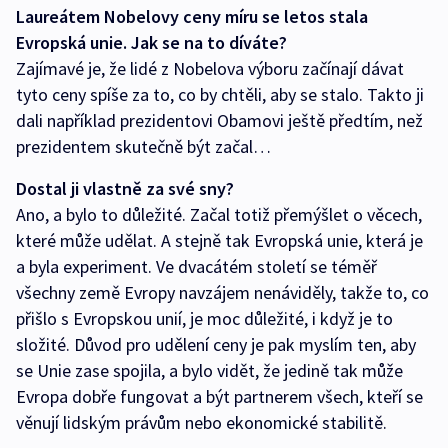
Laureátem Nobelovy ceny míru se letos stala
Evropská unie. Jak se na to díváte?
Zajímavé je, že lidé z Nobelova výboru začínají dávat
tyto ceny spíše za to, co by chtěli, aby se stalo. Takto ji
dali například prezidentovi Obamovi ještě předtím, než
prezidentem skutečně být začal…
Dostal ji vlastně za své sny?
Ano, a bylo to důležité. Začal totiž přemýšlet o věcech,
které může udělat. A stejně tak Evropská unie, která je
a byla experiment. Ve dvacátém století se téměř
všechny země Evropy navzájem nenáviděly, takže to, co
přišlo s Evropskou unií, je moc důležité, i když je to
složité. Důvod pro udělení ceny je pak myslím ten, aby
se Unie zase spojila, a bylo vidět, že jedině tak může
Evropa dobře fungovat a být partnerem všech, kteří se
věnují lidským právům nebo ekonomické stabilitě.