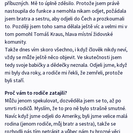
příbuzných. Mě to úplně zděsilo. Protože jsem právě
nastoupila do funkce a nemohla nikam odjet, požádala
jsem bratra a sestru, aby odjeli do Čech a prozkoumali
to. Později jsem toho sama dělala ještě víc a velmi mi v
tom pomohl Tomáš Kraus, hlava místní židovské
komunity.
Takže dnes vím skoro všechno, i když člověk nikdy neví,
vždy se může ještě něco objevit. Ve skutečnosti jsem
tedy svoje babičky a dědečky neznala. Odjeli jsme, když
mi byly dva roky, a rodiče mi řekli, že zemřeli, protože
byli staří.
Proč vám to rodiče zatajili?
Můžu jenom spekulovat, dozvěděla jsem se to, až po
smrti rodičů. Myslím, že to pro ně bylo strašně smutné.
Navíc když jsme odjeli do Ameriky, byli jsme velice malá
rodina (jenom rodiče, můj bratr a sestra), takže se
rozhodli nás tím netrápit a vůbec nám ty hrozné věci