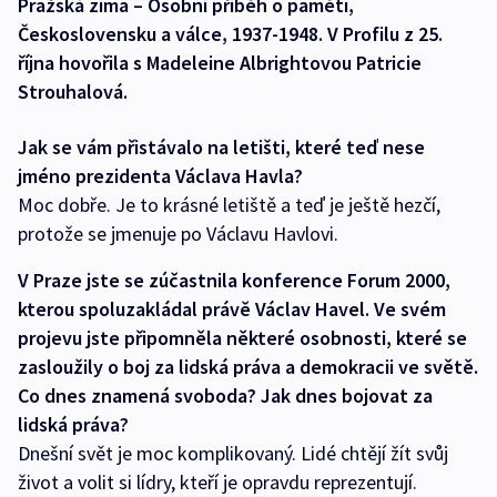
Pražská zima – Osobní příběh o paměti,
Československu a válce, 1937-1948. V Profilu z 25.
října hovořila s Madeleine Albrightovou Patricie
Strouhalová.
Jak se vám přistávalo na letišti, které teď nese
jméno prezidenta Václava Havla?
Moc dobře. Je to krásné letiště a teď je ještě hezčí,
protože se jmenuje po Václavu Havlovi.
V Praze jste se zúčastnila konference Forum 2000,
kterou spoluzakládal právě Václav Havel. Ve svém
projevu jste připomněla některé osobnosti, které se
zasloužily o boj za lidská práva a demokracii ve světě.
Co dnes znamená svoboda? Jak dnes bojovat za
lidská práva?
Dnešní svět je moc komplikovaný. Lidé chtějí žít svůj
život a volit si lídry, kteří je opravdu reprezentují.