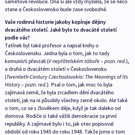
sametové revoluce. Ona si ale vždy myslela, že se něco
stane a Československo bude zase svobodné.
Vaše rodinná historie jakoby kopíruje dějiny
dvacátého století. Jaké bylo to dvacáté století
podle vás?
Tatínek byl také profesor a napsal knihy o
Československu. Jedna byla o tom, jak to tady
komunisti převzali (
V nepřátelském táboře – pozn. red.
),
a druhá o dvacátém století v Československu
(
Twentieth-Century Czechoslovakia: The Meanings of Its
History – pozn. red.
). Psal o tom, jak moc to byla
zajímavá země, že byla zrcadlem dění dvacátého
století, jak na ni působily všechny země okolo. Ale také
o tom, co se s člověkem děje, když je tak daleko od
domova. Rodiče si také vážili demokracie za první
republiky. A zajímavé bylo i to, jak otec popisoval
období od roku 1945 do roku 1948. Takže jsme o tom