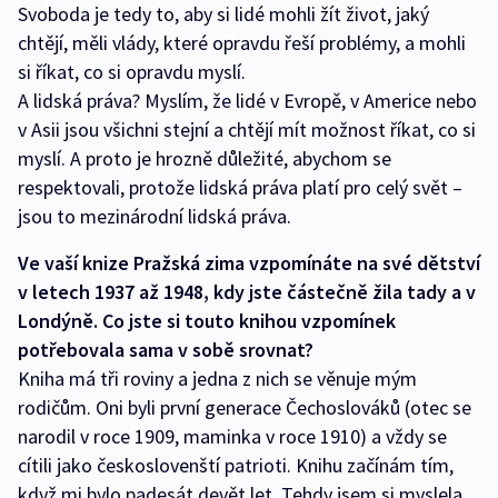
Svoboda je tedy to, aby si lidé mohli žít život, jaký
chtějí, měli vlády, které opravdu řeší problémy, a mohli
si říkat, co si opravdu myslí.
A lidská práva? Myslím, že lidé v Evropě, v Americe nebo
v Asii jsou všichni stejní a chtějí mít možnost říkat, co si
myslí. A proto je hrozně důležité, abychom se
respektovali, protože lidská práva platí pro celý svět –
jsou to mezinárodní lidská práva.
Ve vaší knize Pražská zima vzpomínáte na své dětství
v letech 1937 až 1948, kdy jste částečně žila tady a v
Londýně. Co jste si touto knihou vzpomínek
potřebovala sama v sobě srovnat?
Kniha má tři roviny a jedna z nich se věnuje mým
rodičům. Oni byli první generace Čechoslováků (otec se
narodil v roce 1909, maminka v roce 1910) a vždy se
cítili jako českoslovenští patrioti. Knihu začínám tím,
když mi bylo padesát devět let. Tehdy jsem si myslela,