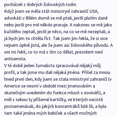
pocházeli z dobrých židovských rodin.
Když jsem se měla stát ministryní zahraničí USA,
advokáti v Bílém domě se mě ptali, jestli platím daně
nebo jestli pro mě někdo pracuje. A nakonec se mě jako
každého zeptali, jestli je něco, na co se mě nezeptali, a
já bych jim to chtěla říct. Tak jsem jim řekla, že si sice
nejsem úplně jistá, ale že jsem asi židovského původu. A
oni mi řekli, co to má s tím co dělat, prezident není
antisemita.
V té době jeden žurnalista zpracovával nějaký můj
profil, a tak jsme mu dali nějaká jména. Přišel za mnou
hned první den, kdy jsem se stala ministryní zahraničí (v
Americe se nesmí v období mezi jmenováním a
skutečným uvedením do funkce mluvit s novináři), a
měl s sebou ty příšerné kartičky, ve kterých nacisté
poznamenávali, do jakých koncentráků lidé šli, a byla
tam také jména mých babiček a všech možných