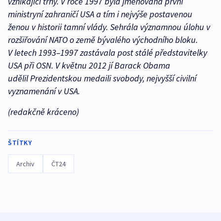
vznikající trhy. V roce 1997 byla jmenována první
ministryní zahraničí USA a tím i nejvýše postavenou
ženou v historii tamní vlády. Sehrála významnou úlohu v
rozšiřování NATO o země bývalého východního bloku.
V letech 1993–1997 zastávala post stálé představitelky
USA při OSN. V květnu 2012 jí Barack Obama
udělil Prezidentskou medaili svobody, nejvyšší civilní
vyznamenání v USA.
(redakčně kráceno)
ŠTÍTKY
Archiv
ČT24