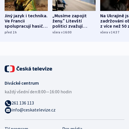
Jiný jazyk i technika.
„Musíme zapojit
Na Ukrajině j
Ve Francii
ženy.“ Litevští
zadržováni o
spolupracují hasiči z
politici zvažují
z více než 50 
různých zemí
dohodu o
Bojovali na s
před 2
h
včera v 16:00
včera v 14:37
demografii
Ruska
Divácké centrum
každý všední den:
8:00—16:00 hodin
261 136 113
info@ceskatelevize.cz
TV program
Pro média