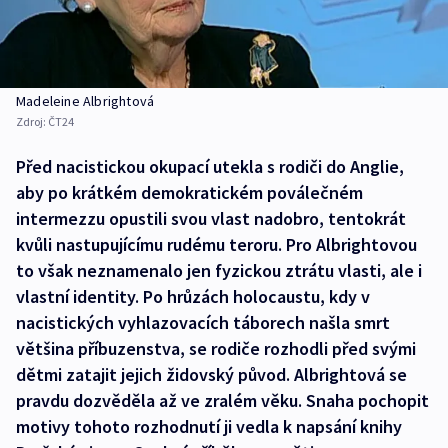
Madeleine Albrightová
Zdroj:
ČT24
Před nacistickou okupací utekla s rodiči do Anglie,
aby po krátkém demokratickém poválečném
intermezzu opustili svou vlast nadobro, tentokrát
kvůli nastupujícímu rudému teroru. Pro Albrightovou
to však neznamenalo jen fyzickou ztrátu vlasti, ale i
vlastní identity. Po hrůzách holocaustu, kdy v
nacistických vyhlazovacích táborech našla smrt
většina příbuzenstva, se rodiče rozhodli před svými
dětmi zatajit jejich židovský původ. Albrightová se
pravdu dozvěděla až ve zralém věku. Snaha pochopit
motivy tohoto rozhodnutí ji vedla k napsání knihy