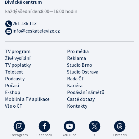
Divácké centrum
každý všední den:
8:00—16:00 hodin
261 136 113
info@ceskatelevize.cz
TV program
Pro média
Živé vysílání
Reklama
TV poplatky
Studio Brno
Teletext
Studio Ostrava
Podcasty
Rada ČT
Počasí
Kariéra
E-shop
Podávání námětů
Mobilní a TV aplikace
Časté dotazy
Vše o ČT
Kontakty
Instagram
Facebook
YouTube
X
Threads