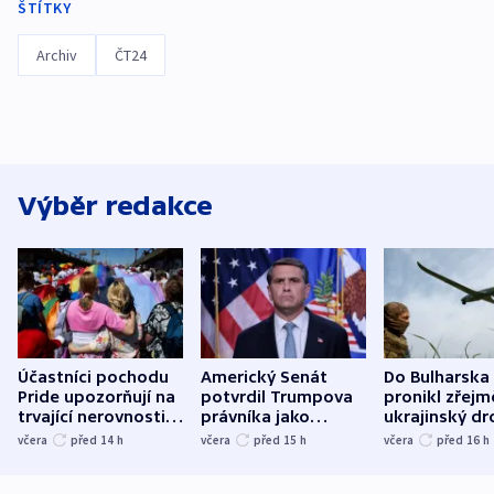
ŠTÍTKY
Archiv
ČT24
Výběr redakce
Účastníci pochodu
Americký Senát
Do Bulharska
Pride upozorňují na
potvrdil Trumpova
pronikl zřejm
trvající nerovnosti i
právníka jako
ukrajinský dr
společenskou
ministra
explodoval k
včera
před 14
h
včera
před 15
h
včera
před 16
h
atmosféru
spravedlnosti
od plynovod