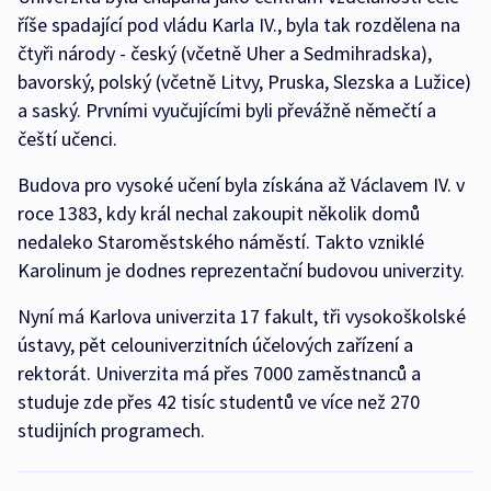
říše spadající pod vládu Karla IV., byla tak rozdělena na
čtyři národy - český (včetně Uher a Sedmihradska),
bavorský, polský (včetně Litvy, Pruska, Slezska a Lužice)
a saský. Prvními vyučujícími byli převážně němečtí a
čeští učenci.
Budova pro vysoké učení byla získána až Václavem IV. v
roce 1383, kdy král nechal zakoupit několik domů
nedaleko Staroměstského náměstí. Takto vzniklé
Karolinum je dodnes reprezentační budovou univerzity.
Nyní má Karlova univerzita 17 fakult, tři vysokoškolské
ústavy, pět celouniverzitních účelových zařízení a
rektorát. Univerzita má přes 7000 zaměstnanců a
studuje zde přes 42 tisíc studentů ve více než 270
studijních programech.