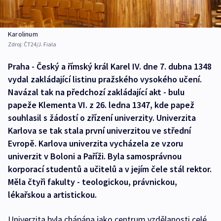
Karolinum
Zdroj:
ČT24/J. Fiala
Praha - Český a římský král Karel IV. dne 7. dubna 1348
vydal zakládající listinu pražského vysokého učení.
Navázal tak na předchozí zakládající akt - bulu
papeže Klementa VI. z 26. ledna 1347, kde papež
souhlasil s žádostí o zřízení univerzity. Univerzita
Karlova se tak stala první univerzitou ve střední
Evropě. Karlova univerzita vycházela ze vzoru
univerzit v Boloni a Paříži. Byla samosprávnou
korporací studentů a učitelů a v jejím čele stál rektor.
Měla čtyři fakulty - teologickou, právnickou,
lékařskou a artistickou.
Univerzita byla chápána jako centrum vzdělanosti celé