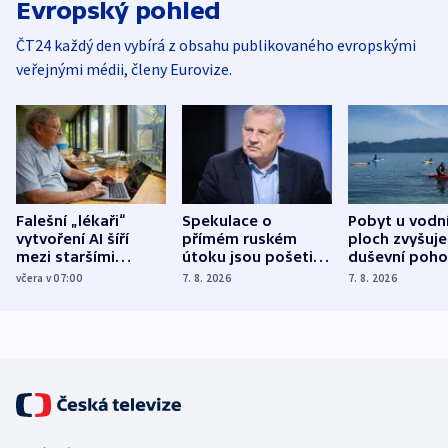
Evropský pohled
ČT24 každý den vybírá z obsahu publikovaného evropskými
veřejnými médii, členy Eurovize.
Falešní „lékaři“
Spekulace o
Pobyt u vodn
vytvoření AI šíří
přímém ruském
ploch zvyšuje
mezi staršími
útoku jsou pošetilé,
duševní poho
Poláky nebezpečné
míní estonský
ukázala
včera v 07:00
7. 8. 2026
7. 8. 2026
zdravotní rady
bezpečnostní
mezinárodní 
expert