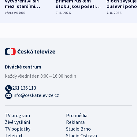
vytvoření AI šíří
přímém ruském
ploch zvyšuje
mezi staršími
útoku jsou pošetilé,
duševní poho
Poláky nebezpečné
míní estonský
ukázala
včera v 07:00
7. 8. 2026
7. 8. 2026
zdravotní rady
bezpečnostní
mezinárodní 
expert
Divácké centrum
každý všední den:
8:00—16:00 hodin
261 136 113
info@ceskatelevize.cz
TV program
Pro média
Živé vysílání
Reklama
TV poplatky
Studio Brno
Teletext
Studio Ostrava