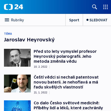
Sport
SLEDOVAT
Rubriky
TÉMA
Jaroslav Heyrovský
Před sto lety vymyslel profesor
Heyrovský polarografii. Jeho
metoda změnila vědu
10. 2. 2022
|
Čeští vědci si nechali patentovat
novou baterii. Je nehořlavá a má
řadu skvělých vlastností
21. 1. 2022
|
Co dalo Česko světové medicíně:
Příběhy lidí a léků, které zachránily