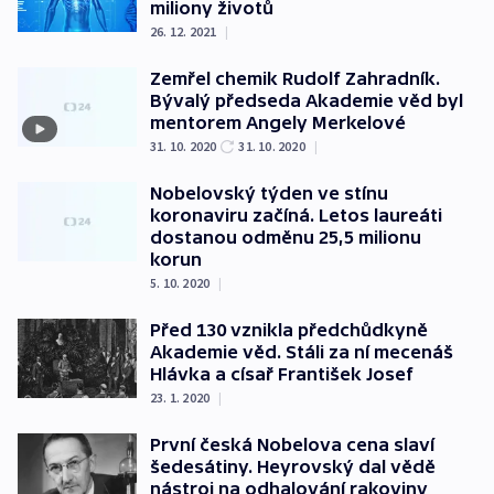
miliony životů
26. 12. 2021
|
Zemřel chemik Rudolf Zahradník.
Bývalý předseda Akademie věd byl
mentorem Angely Merkelové
31. 10. 2020
31. 10. 2020
|
Nobelovský týden ve stínu
koronaviru začíná. Letos laureáti
dostanou odměnu 25,5 milionu
korun
5. 10. 2020
|
Před 130 vznikla předchůdkyně
Akademie věd. Stáli za ní mecenáš
Hlávka a císař František Josef
23. 1. 2020
|
První česká Nobelova cena slaví
šedesátiny. Heyrovský dal vědě
nástroj na odhalování rakoviny