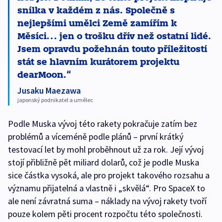
snílka v každém z nás. Společně s
nejlepšími umělci Země zamířím k
Měsíci… jen o trošku dřív než ostatní lidé.
Jsem opravdu požehnán touto příležitostí
stát se hlavním kurátorem projektu
dearMoon.
Jusaku Maezawa
japonský podnikatel a umělec
Podle Muska vývoj této rakety pokračuje zatím bez
problémů a víceméně podle plánů – první krátký
testovací let by mohl proběhnout už za rok. Její vývoj
stojí přibližně pět miliard dolarů, což je podle Muska
sice částka vysoká, ale pro projekt takového rozsahu a
významu přijatelná a vlastně i „skvělá“. Pro SpaceX to
ale není závratná suma – náklady na vývoj rakety tvoří
pouze kolem pěti procent rozpočtu této společnosti.