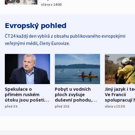
včera v 14:00
Evropský pohled
ČT24 každý den vybírá z obsahu publikovaného evropskými
veřejnými médii, členy Eurovize.
Spekulace o
Pobyt u vodních
Jiný jazyk i t
přímém ruském
ploch zvyšuje
Ve Francii
útoku jsou pošetilé,
duševní pohodu,
spolupracují h
míní estonský
ukázala
různých zemí
před 3
h
před 13
h
včera v 15:30
bezpečnostní
mezinárodní studie
expert