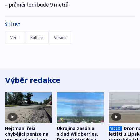
– průměr lodi bude 9 metrů.
ŠTÍTKY
Věda
Kultura
Vesmír
Výběr redakce
Hejtmani řeší
Ukrajina zasáhla
Dron n
VIDEO
chybějící peníze na
sklad Wildberries,
letišti u Lips
opravu silnic. Jsou
Rusové útočili na
skoro kilo trh