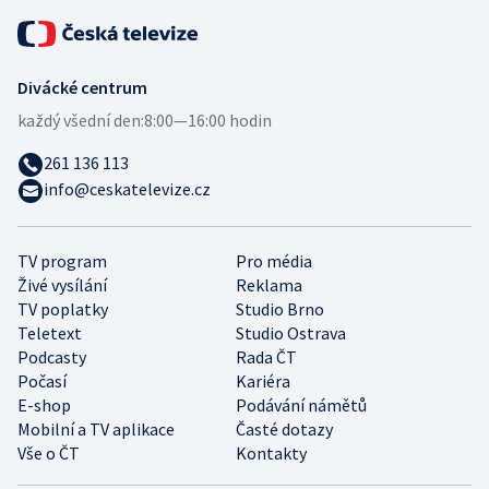
Divácké centrum
každý všední den:
8:00—16:00 hodin
261 136 113
info@ceskatelevize.cz
TV program
Pro média
Živé vysílání
Reklama
TV poplatky
Studio Brno
Teletext
Studio Ostrava
Podcasty
Rada ČT
Počasí
Kariéra
E-shop
Podávání námětů
Mobilní a TV aplikace
Časté dotazy
Vše o ČT
Kontakty