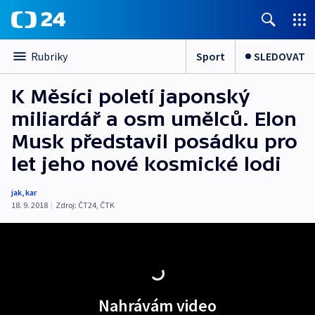
Sport
SLEDOVAT
Rubriky
K Měsíci poletí japonský
miliardář a osm umělců. Elon
Musk představil posádku pro
let jeho nové kosmické lodi
jak
,
kar
18. 9. 2018
|
Zdroj:
ČT24
,
ČTK
Nahrávám video