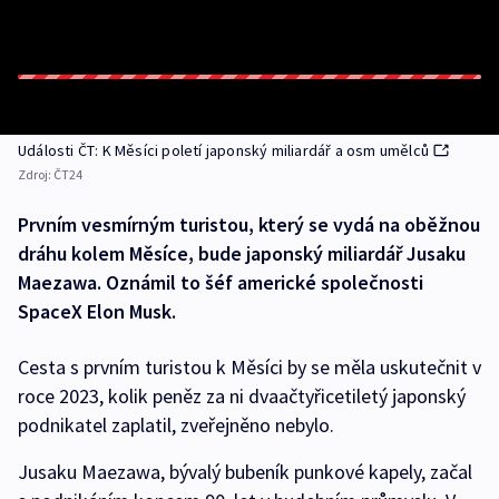
Události ČT: K Měsíci poletí japonský miliardář a osm umělců
Zdroj:
ČT24
Prvním vesmírným turistou, který se vydá na oběžnou
dráhu kolem Měsíce, bude japonský miliardář Jusaku
Maezawa. Oznámil to šéf americké společnosti
SpaceX Elon Musk.
Cesta s prvním turistou k Měsíci by se měla uskutečnit v
roce 2023, kolik peněz za ni dvaačtyřicetiletý japonský
podnikatel zaplatil, zveřejněno nebylo.
Jusaku Maezawa, bývalý bubeník punkové kapely, začal