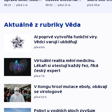
nenárokové, namítá
trh, hasiče či
indicie ukazuj
09:15
před 1
m
09:02
před 21
m
před 30
m
ministerstvo
stadion
Rusko
Aktuálně z rubriky
Věda
AI poprvé vytvořila funkční viry.
Vědci varují i uklidňují
před 6
h
Virtuální realita mění medicínu.
Lékaři si otestují každý řez, říká
český expert
před 7
h
V Kongu hrozí mutace eboly, obávají
se virologové
před 13
h
Pobyt u vodních ploch zvyšuje