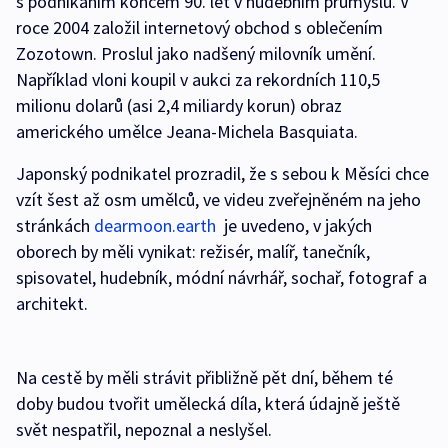
s podnikáním koncem 90. let v hudebním průmyslu. V
roce 2004 založil internetový obchod s oblečením
Zozotown. Proslul jako nadšený milovník umění.
Například vloni koupil v aukci za rekordních 110,5
milionu dolarů (asi 2,4 miliardy korun) obraz
amerického umělce Jeana-Michela Basquiata.
Japonský podnikatel prozradil, že s sebou k Měsíci chce
vzít šest až osm umělců, ve videu zveřejněném na jeho
stránkách
dearmoon.earth
je uvedeno, v jakých
oborech by měli vynikat: režisér, malíř, tanečník,
spisovatel, hudebník, módní návrhář, sochař, fotograf a
architekt.
Na cestě by měli strávit přibližně pět dní, během té
doby budou tvořit umělecká díla, která údajně ještě
svět nespatřil, nepoznal a neslyšel.