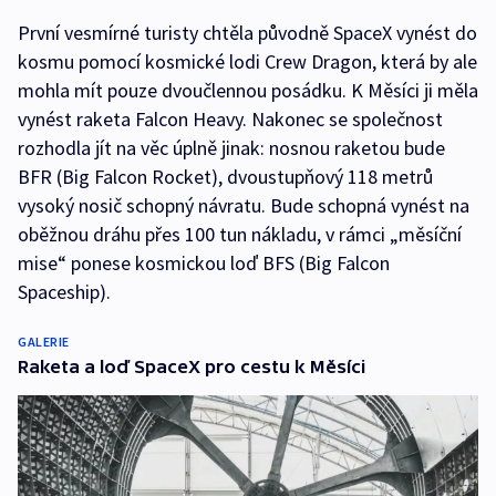
První vesmírné turisty chtěla původně SpaceX vynést do
kosmu pomocí kosmické lodi Crew Dragon, která by ale
mohla mít pouze dvoučlennou posádku. K Měsíci ji měla
vynést raketa Falcon Heavy. Nakonec se společnost
rozhodla jít na věc úplně jinak: nosnou raketou bude
BFR (Big Falcon Rocket), dvoustupňový 118 metrů
vysoký nosič schopný návratu. Bude schopná vynést na
oběžnou dráhu přes 100 tun nákladu, v rámci „měsíční
mise“ ponese kosmickou loď BFS (Big Falcon
Spaceship).
GALERIE
Raketa a loď SpaceX pro cestu k Měsíci