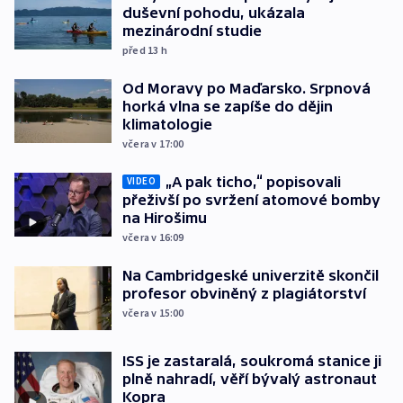
duševní pohodu, ukázala
mezinárodní studie
před 13
h
Od Moravy po Maďarsko. Srpnová
horká vlna se zapíše do dějin
klimatologie
včera v 17:00
„A pak ticho,“ popisovali
VIDEO
přeživší po svržení atomové bomby
na Hirošimu
včera v 16:09
Na Cambridgeské univerzitě skončil
profesor obviněný z plagiátorství
včera v 15:00
ISS je zastaralá, soukromá stanice ji
plně nahradí, věří bývalý astronaut
Kopra