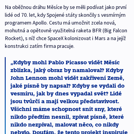
Na oběžnou dráhu Měsíce by se měli podívat jako první
lidé od 70. let, kdy Spojené státy skončily s vesmírným
programem Apollo. Cestu má umožnit zcela nová,
mohutná a opětovně využitelná raketa BFR (Big Falcon
Rocket), s níž chce SpaceX kolonizovat i Mars a na jejíž
konstrukci zatím firma pracuje.
Kdyby mohl Pablo Picasso vidět Měsíc
zblízka, jaký obraz by namaloval? Kdyby
John Lennon mohl vidět zakřivení Země,
jaké písně by napsal? Kdyby se vydali do
vesmíru, jak by dnes vypadal svět? Lidé
jsou tvůrčí a mají velkou představivost.
Všichni máme schopnost snít sny, které
nikdo předtím nesnil, zpívat písně, které
nikdo nezpíval, malovat něco, co nikdy
nebylo. Doufám, že tento projekt inspiruje