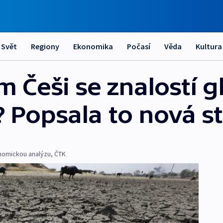
Svět
Regiony
Ekonomika
Počasí
Věda
Kultura
m Češi se znalostí g
 Popsala to nová s
onomickou analýzu
,
ČTK