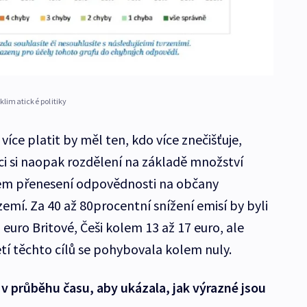
klimatické politiky
 více platit by měl ten, kdo více znečišťuje,
áci si naopak rozdělení na základě množství
ipem přenesení odpovědnosti na občany
 zemí. Za 40 až 80procentní snížení emisí by byli
 euro Britové, Češi kolem 13 až 17 euro, ale
etí těchto cílů se pohybovala kolem nuly.
v průběhu času, aby ukázala, jak výrazné jsou