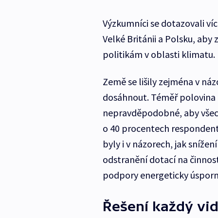
Výzkumníci se dotazovali více
Velké Británii a Polsku, aby z
politikám v oblasti klimatu.
Země se lišily zejména v názo
dosáhnout. Téměř polovina o
nepravděpodobné, aby všechn
o 40 procentech respondentů
byly i v názorech, jak snížen
odstranění dotací na činnost
podpory energeticky úsporn
Řešení každý vid