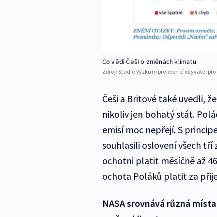
Co vědí Češi o změnách klimatu
Zdroj:
Studie Výzkum preferencí obyvatel pro 
Češi a Britové také uvedli, že
nikoliv jen bohatý stát. Pol
emisí moc nepřejí. S princ
souhlasili oslovení všech tří
ochotni platit měsíčně až 46
ochota Poláků platit za přij
NASA srovnává různá místa 