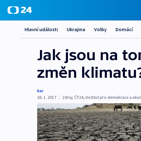
Hlavní události
Ukrajina
Volby
Domácí
Jak jsou na to
změn klimatu?
kar
26. 1. 2017
|
Zdroj:
ČT24
,
Institut pro demokracii a ek