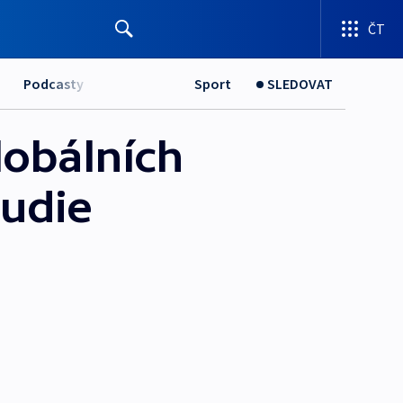
ČT
Podcasty
Sport
SLEDOVAT
lobálních
tudie