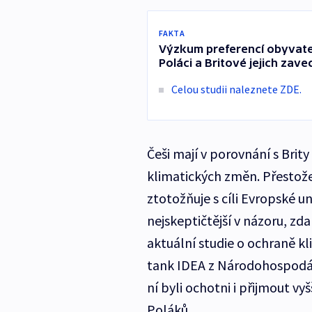
FAKTA
Výzkum preferencí obyvatel 
Poláci a Britové jejich zave
Celou studii naleznete ZDE.
Češi mají v porovnání s Brity
klimatických změn. Přestože 
ztotožňuje s cíli Evropské un
nejskeptičtější v názoru, zd
aktuální studie o ochraně kl
tank IDEA z Národohospodář
ní byli ochotni i přijmout v
Poláků.