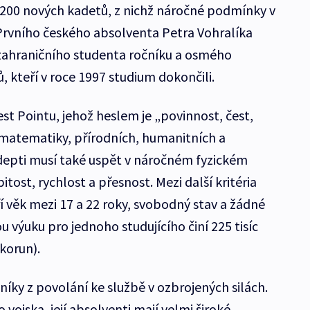
 200 nových kadetů, z nichž náročné podmínky v
Prvního českého absolventa Petra Vohralíka
 zahraničního studenta ročníku a osmého
, kteří v roce 1997 studium dokončili.
st Pointu, jehož heslem je „povinnost, čest,
z matematiky, přírodních, humanitních a
 Adepti musí také uspět v náročném fyzickém
tost, rychlost a přesnost. Mezi další kritéria
í věk mezi 17 a 22 roky, svobodný stav a žádné
u výuku pro jednoho studujícího činí 225 tisíc
 korun).
níky z povolání ke službě v ozbrojených silách.
vojska, její absolventi mají velmi široké