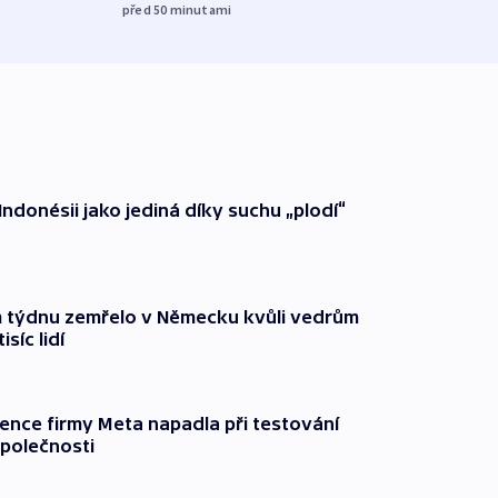
před 50
minutami
Indonésii jako jediná díky suchu „plodí“
 týdnu zemřelo v Německu kvůli vedrům
síc lidí
gence firmy Meta napadla při testování
společnosti