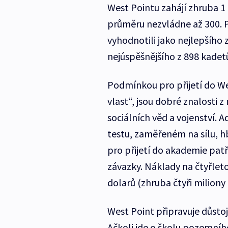
West Pointu zahájí zhruba 1
průměru nezvládne až 300. 
vyhodnotili jako nejlepšího
nejúspěšnějšího z 898 kadetů
Podmínkou pro přijetí do We
vlast“, jsou dobré znalosti 
sociálních věd a vojenství.
testu, zaměřeném na sílu, hbi
pro přijetí do akademie patř
závazky. Náklady na čtyřleto
dolarů (zhruba čtyři miliony
West Point připravuje důstoj
Ačkoli jde o školu pozemního 