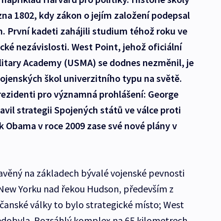
ezna 1802, kdy zákon o jejím založení podepsal
 První kadeti zahájili studium téhož roku ve
ké nezávislosti. West Point, jehož oficiální
litary Academy (USMA) se dodnes nezměnil, je
vojenských škol univerzitního typu na světě.
prezidenti pro významná prohlášení: George
vil strategii Spojených států ve válce proti
k Obama v roce 2009 zase své nové plány v
tavěný na základech bývalé vojenské pevnosti
d New Yorku nad řekou Hudson, především z
čanské války to bylo strategické místo; West
nedobyla. Rozsáhlý komplex na 65 kilometrech