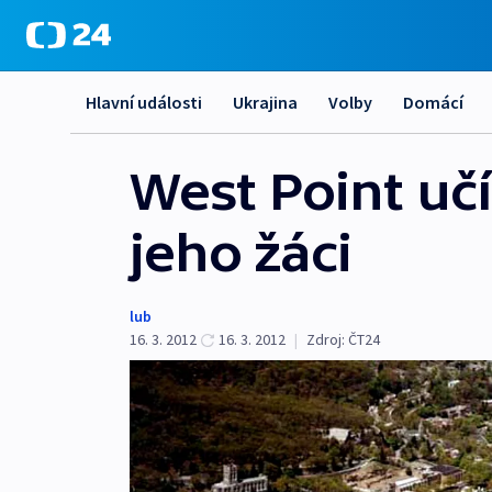
Hlavní události
Ukrajina
Volby
Domácí
West Point učí
jeho žáci
lub
16. 3. 2012
16. 3. 2012
|
Zdroj:
ČT24