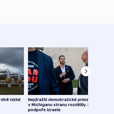
rdně nízké
Nejdražší demokratické primárky
V Rus
v Michiganu stranu rozdělily. Kvůli
Ukraj
podpoře Izraele
08:52