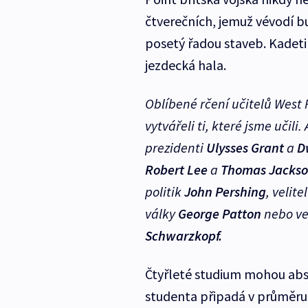
čtverečních, jemuž vévodí bu
posetý řadou staveb. Kadeti v
jezdecká hala.
Oblíbené rčení učitelů West 
vytvářeli ti, které jsme učili.
A
prezidenti
Ulysses Grant
a
D
Robert Lee
a
Thomas Jacks
politik
John Pershing
, velit
války
George Patton
nebo vel
Schwarzkopf.
Čtyřleté studium mohou abso
studenta připadá v průměru 