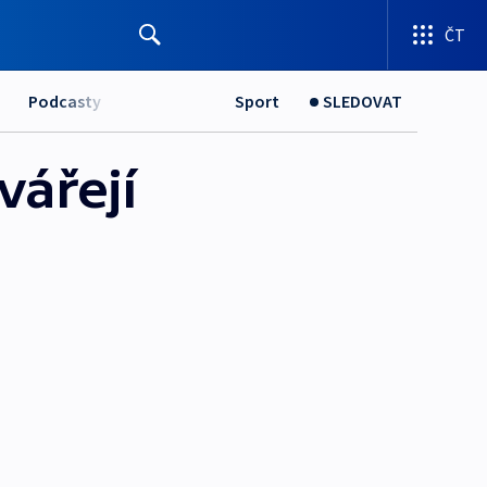
ČT
Podcasty
Sport
SLEDOVAT
vářejí