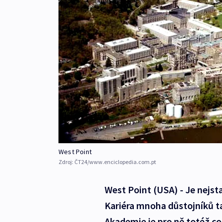
West Point
Zdroj:
ČT24/www.enciclopedia.com.pt
West Point (USA) - Je nejsta
Kariéra mnoha důstojníků t
Akademie je pro ně totéž co 