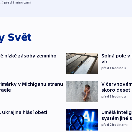
před 7
minutami
ky
Svět
ě nízké zásoby zemního
Solná pole v 
víc
před 1
hodinou
rimárky v Michiganu stranu
V červnovém
raele
skoro deset ti
před 1
hodinou
. Ukrajina hlásí oběti
Umělá inteli
systém jiné 
před 2
hodinami