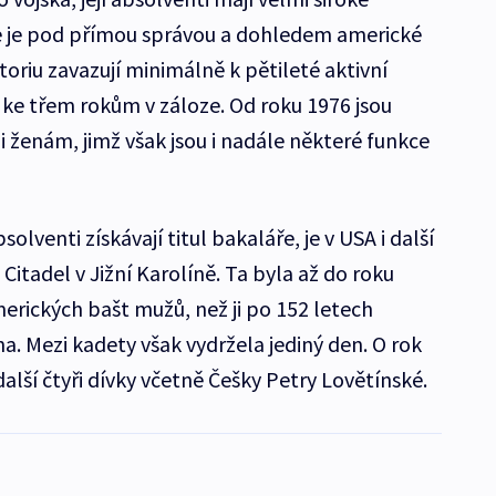
e je pod přímou správou a dohledem americké
oriu zavazují minimálně k pětileté aktivní
 ke třem rokům v záloze. Od roku 1976 jsou
 ženám, jimž však jsou i nadále některé funkce
lventi získávají titul bakaláře, je v USA i další
Citadel v Jižní Karolíně. Ta byla až do roku
erických bašt mužů, než ji po 152 letech
a. Mezi kadety však vydržela jediný den. O rok
 další čtyři dívky včetně Češky Petry Lovětínské.