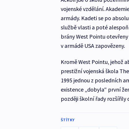
vojenské vzdělání. Akademi
armády. Kadeti se po absolut
službě vlasti a poté alespoň
brány West Pointu otevřeny i
v armádě USA zapovězeny.
Kromě West Pointu, jehož abso
prestižní vojenská škola The 
1995 jednou z posledních am
existence „dobyla“ první žen
později školní řady rozšířily
ŠTÍTKY