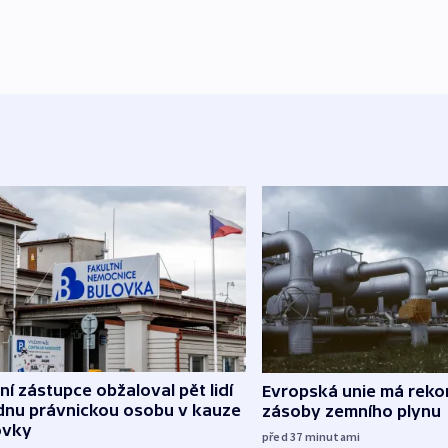
ní zástupce obžaloval pět lidí
Evropská unie má reko
ednu právnickou osobu v kauze
zásoby zemního plynu
ovky
před 37
minutami