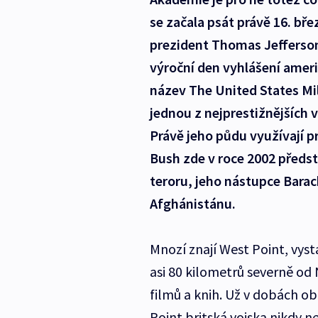
se začala psát právě 16. bř
prezident Thomas Jefferson.
výroční den vyhlášení americ
název The United States Mi
jednou z nejprestižnějších 
Právě jeho půdu využívají 
Bush zde v roce 2002 předsta
teroru, jeho nástupce Barac
Afghánistánu.
Mnozí znají West Point, vys
asi 80 kilometrů severně o
filmů a knih. Už v dobách ob
Point britská vojska nikdy 