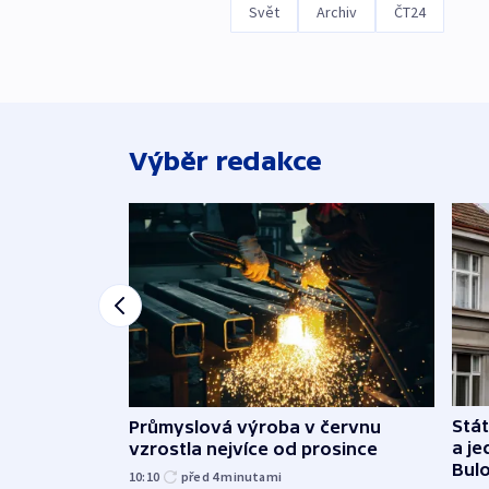
Svět
Archiv
ČT24
Výběr redakce
Stát
Průmyslová výroba v červnu
a j
vzrostla nejvíce od prosince
Bul
10:10
před 4
minutami