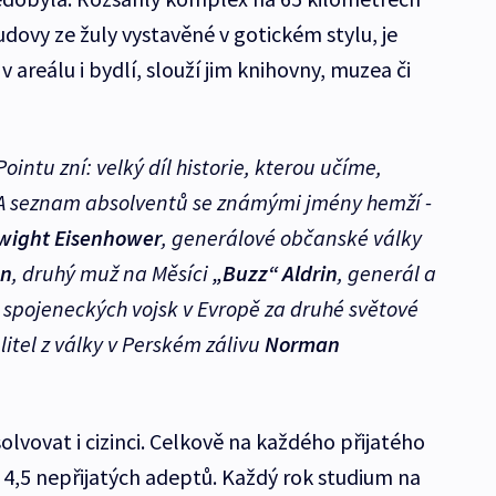
dovy ze žuly vystavěné v gotickém stylu, je
 areálu i bydlí, slouží jim knihovny, muzea či
Pointu zní:
velký díl historie, kterou učíme,
 seznam absolventů se známými jmény hemží -
wight Eisenhower
, generálové občanské války
on
, druhý muž na Měsíci
„Buzz“ Aldrin
, generál a
el spojeneckých vojsk v Evropě za druhé světové
itel z války v Perském zálivu
Norman
lvovat i cizinci. Celkově na každého přijatého
4,5 nepřijatých adeptů. Každý rok studium na