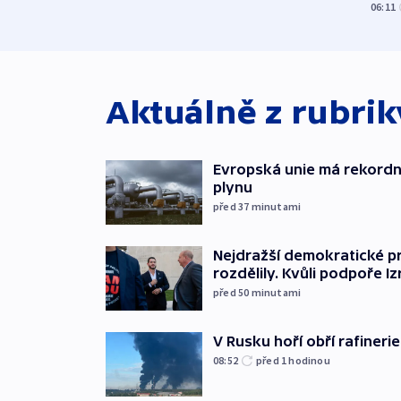
06:11
Aktuálně z rubri
Evropská unie má rekordn
plynu
před 37
minutami
Nejdražší demokratické p
rozdělily. Kvůli podpoře Iz
před 50
minutami
V Rusku hoří obří rafinerie
08:52
před 1
hodinou