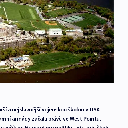
rší a nejslavnější vojenskou školou v USA.
amní armády začala právě ve West Pointu.
například Harvard pro politiky. Historie školy