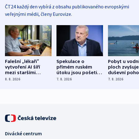
ČT24 každý den vybírá z obsahu publikovaného evropskými
veřejnými médii, členy Eurovize.
Falešní „lékaři“
Spekulace o
Pobyt u vodn
vytvoření AI šíří
přímém ruském
ploch zvyšuje
mezi staršími
útoku jsou pošetilé,
duševní poho
Poláky nebezpečné
míní estonský
ukázala
8. 8. 2026
7. 8. 2026
7. 8. 2026
zdravotní rady
bezpečnostní
mezinárodní 
expert
Divácké centrum