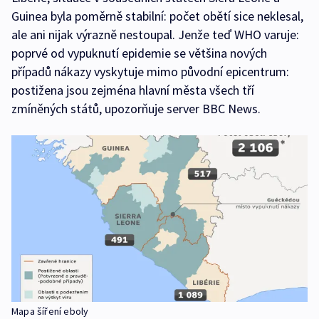
Guinea byla poměrně stabilní: počet obětí sice neklesal,
ale ani nijak výrazně nestoupal. Jenže teď WHO varuje:
poprvé od vypuknutí epidemie se většina nových
případů nákazy vyskytuje mimo původní epicentrum:
postižena jsou zejména hlavní města všech tří
zmíněných států, upozorňuje server BBC News.
Mapa šíření eboly