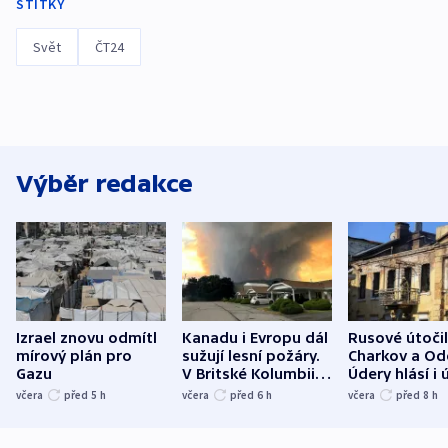
ŠTÍTKY
Svět
ČT24
Výběr redakce
Izrael znovu odmítl
Kanadu i Evropu dál
Rusové útočil
mírový plán pro
sužují lesní požáry.
Charkov a Od
Gazu
V Britské Kolumbii
Údery hlásí i 
evakuovali tisíce lidí
Bělgorodu
včera
před 5
h
včera
před 6
h
včera
před 8
h