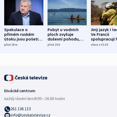
Spekulace o
Pobyt u vodních
Jiný jazyk i t
přímém ruském
ploch zvyšuje
Ve Francii
útoku jsou pošetilé,
duševní pohodu,
spolupracují h
míní estonský
ukázala
různých zemí
před 18
m
před 10
h
včera v 15:30
bezpečnostní
mezinárodní studie
expert
Divácké centrum
každý všední den:
8:00—16:00 hodin
261 136 113
info@ceskatelevize.cz