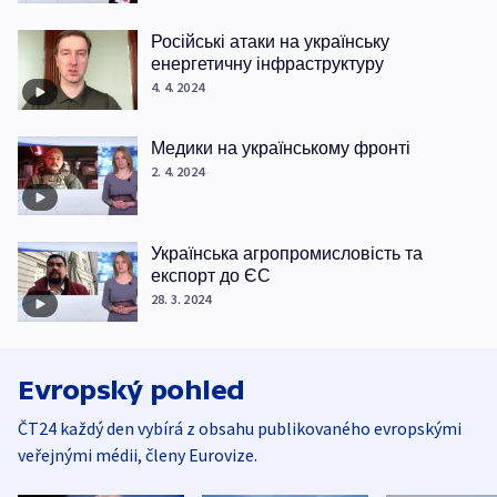
Російські атаки на українську
енергетичну інфраструктуру
4. 4. 2024
Медики на українському фронті
2. 4. 2024
Українська агропромисловість та
експорт до ЄС
28. 3. 2024
Evropský pohled
ČT24 každý den vybírá z obsahu publikovaného evropskými
veřejnými médii, členy Eurovize.