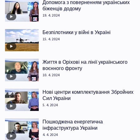
Допомога з поверненням українських
біженців додому
19. 4. 2024
Безпілотники у війні в Україні
15. 4. 2024
Життя в Оріхові на лінії українського
воєнного фронту
10. 4. 2024
Нові центри комплектування Збройних
Сил України
5. 4. 2024
Пошкоджена енергетична
інфраструктура України
4. 4. 2024