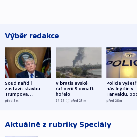
Výběr redakce
Soud nařídil
V bratislavské
Policie vyšetř
zastavit stavbu
rafinerii Slovnaft
násilný čin v
Trumpova
hořelo
Tanvaldu, bo
tanečního sálu
zranění při n
před 8
m
14:22
před 25
m
před 26
m
utrpěli tři lid
Aktuálně z rubriky
Speciály