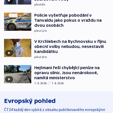
před 8
h
Policie vyšetřuje pobodání v
Tanvaldu jako pokus o vraždu na
dvou osobách
před 12
h
V Krchlebech na Rychnovsku v říjnu
obecní volby nebudou, nesestavili
kandidátku
před 16
h
Hejtmani řeší chybějící peníze na
opravu silnic. Jsou nenárokové,
namítá ministerstvo
7. 8. 2026
7. 8. 2026
Evropský pohled
ČT24 každý den vybírá z obsahu publikovaného evropskými