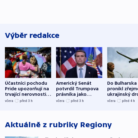
Výběr redakce
Účastníci pochodu
Americký Senát
Do Bulharska
Pride upozorňují na
potvrdil Trumpova
pronikl zřejm
trvající nerovnosti i
právníka jako
ukrajinský dr
společenskou
ministra
explodoval k
včera
před 3
h
včera
před 3
h
včera
před 4
h
atmosféru
spravedlnosti
od plynovod
Aktuálně z rubriky
Regiony