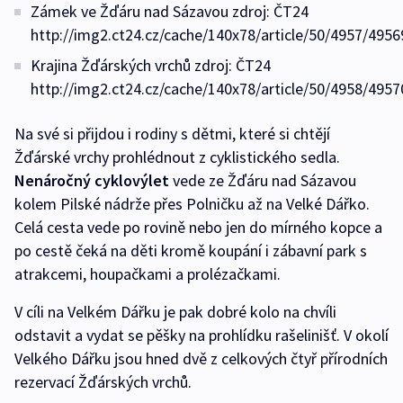
Zámek ve Žďáru nad Sázavou zdroj: ČT24
http://img2.ct24.cz/cache/140x78/article/50/4957/4956
Krajina Žďárských vrchů zdroj: ČT24
http://img2.ct24.cz/cache/140x78/article/50/4958/4957
Na své si přijdou i rodiny s dětmi, které si chtějí
Žďárské vrchy prohlédnout z cyklistického sedla.
Nenáročný cyklovýlet
vede ze Žďáru nad Sázavou
kolem Pilské nádrže přes Polničku až na Velké Dářko.
Celá cesta vede po rovině nebo jen do mírného kopce a
po cestě čeká na děti kromě koupání i zábavní park s
atrakcemi, houpačkami a prolézačkami.
V cíli na Velkém Dářku je pak dobré kolo na chvíli
odstavit a vydat se pěšky na prohlídku rašelinišť. V okolí
Velkého Dářku jsou hned dvě z celkových čtyř přírodních
rezervací Žďárských vrchů.