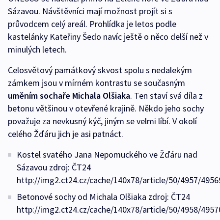
Sázavou. Návštěvníci mají možnost projít si s
průvodcem celý areál. Prohlídka je letos podle
kastelánky Kateřiny Šedo navíc ještě o něco delší než v
minulých letech.
Celosvětový památkový skvost spolu s nedalekým
zámkem jsou v mírném kontrastu se současným
uměním sochaře Michala Olšiaka
. Ten staví svá díla z
betonu většinou v otevřené krajině. Někdo jeho sochy
považuje za nevkusný kýč, jiným se velmi líbí. V okolí
celého Žďáru jich je asi patnáct.
Kostel svatého Jana Nepomuckého ve Žďáru nad
Sázavou zdroj: ČT24
http://img2.ct24.cz/cache/140x78/article/50/4957/4956
Betonové sochy od Michala Olšiaka zdroj: ČT24
http://img2.ct24.cz/cache/140x78/article/50/4958/4957