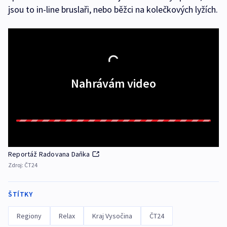
jsou to in-line bruslaři, nebo běžci na kolečkových lyžích.
Nahrávám video
Reportáž Radovana Daňka
Zdroj:
ČT24
ŠTÍTKY
Regiony
Relax
Kraj Vysočina
ČT24