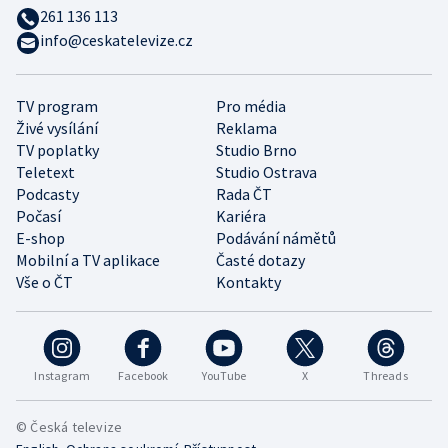
261 136 113
info@ceskatelevize.cz
TV program
Pro média
Živé vysílání
Reklama
TV poplatky
Studio Brno
Teletext
Studio Ostrava
Podcasty
Rada ČT
Počasí
Kariéra
E-shop
Podávání námětů
Mobilní a TV aplikace
Časté dotazy
Vše o ČT
Kontakty
Instagram
Facebook
YouTube
X
Threads
© Česká televize