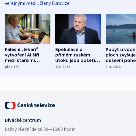
veřejnými médii, členy Eurovize.
Falešní „lékaři“
Spekulace o
Pobyt u vodn
vytvoření AI šíří
přímém ruském
ploch zvyšuje
mezi staršími
útoku jsou pošetilé,
duševní poho
Poláky nebezpečné
míní estonský
ukázala
před 17
h
7. 8. 2026
7. 8. 2026
zdravotní rady
bezpečnostní
mezinárodní 
expert
Divácké centrum
každý všední den:
8:00—16:00 hodin