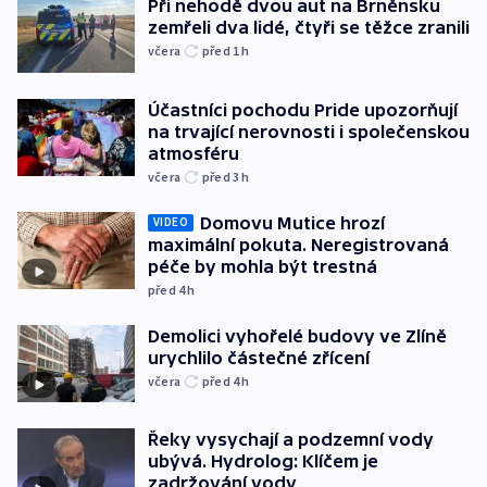
Při nehodě dvou aut na Brněnsku
zemřeli dva lidé, čtyři se těžce zranili
včera
před 1
h
Účastníci pochodu Pride upozorňují
na trvající nerovnosti i společenskou
atmosféru
včera
před 3
h
Domovu Mutice hrozí
VIDEO
maximální pokuta. Neregistrovaná
péče by mohla být trestná
před 4
h
Demolici vyhořelé budovy ve Zlíně
urychlilo částečné zřícení
včera
před 4
h
Řeky vysychají a podzemní vody
ubývá. Hydrolog: Klíčem je
zadržování vody