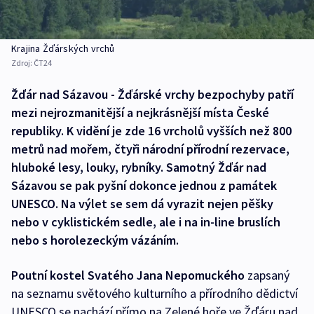
Krajina Žďárských vrchů
Zdroj:
ČT24
Žďár nad Sázavou - Žďárské vrchy bezpochyby patří
mezi nejrozmanitější a nejkrásnější místa České
republiky. K vidění je zde 16 vrcholů vyšších než 800
metrů nad mořem, čtyři národní přírodní rezervace,
hluboké lesy, louky, rybníky. Samotný Žďár nad
Sázavou se pak pyšní dokonce jednou z památek
UNESCO. Na výlet se sem dá vyrazit nejen pěšky
nebo v cyklistickém sedle, ale i na in-line bruslích
nebo s horolezeckým vázáním.
Poutní kostel Svatého Jana Nepomuckého
zapsaný
na seznamu světového kulturního a přírodního dědictví
UNESCO se nachází přímo na Zelené hoře ve Žďáru nad