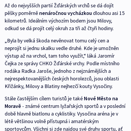
Až do nejvyšších partií Žďárských vrchů se dá dojít
pěšky poměrně
nenáročnou vycházkou
dlouhou asi 15
kilometrů. Ideálním výchozím bodem jsou Milovy,
odkud se dá projít celý okruh za tři až čtyři hodiny.
„Byla by velká škoda nevěnovat tomu celý cen a
neprojít si jednu skalku vedle druhé. Kde je umožněn
výstup až na vrchol, tam toho využít,“ láká Jaromír
Čejka ze správy CHKO Žďárské vrchy. Podle místního
rodáka Radka Jaroše, jednoho z nejznámějších a
nejrespektovanějších českých horolezců, jsou oblasti
Křižánky, Milovy a Blatiny nejhezčí kouty Vysočiny.
Stále častějším cílem turistů je také
Nové Město na
Moravě
- známé centrum lyžařských sportů a v poslední
době hlavně biatlonu a cyklistiky. Vysočina aréna je v
létě většinou volně přístupná i amatérským
sportovcům. Všichni si zde najdou své druhy sportu, ať