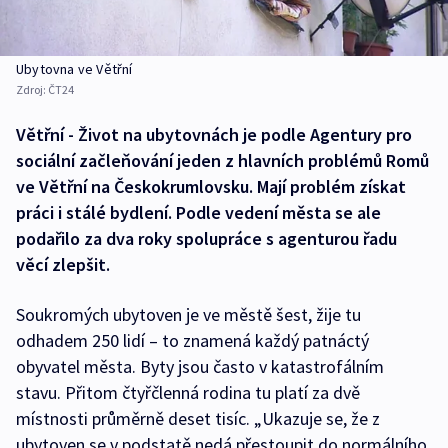
Ubytovna ve Větřní
Zdroj:
ČT24
Větřní - Život na ubytovnách je podle Agentury pro
sociální začleňování jeden z hlavních problémů Romů
ve Větřní na Českokrumlovsku. Mají problém získat
práci i stálé bydlení. Podle vedení města se ale
podařilo za dva roky spolupráce s agenturou řadu
věcí zlepšit.
Soukromých ubytoven je ve městě šest, žije tu
odhadem 250 lidí – to znamená každý patnáctý
obyvatel města. Byty jsou často v katastrofálním
stavu. Přitom čtyřčlenná rodina tu platí za dvě
místnosti průměrně deset tisíc. „Ukazuje se, že z
ubytoven se v podstatě nedá přestoupit do normálního