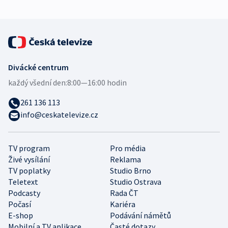
Divácké centrum
každý všední den:
8:00—16:00 hodin
261 136 113
info@ceskatelevize.cz
TV program
Pro média
Živé vysílání
Reklama
TV poplatky
Studio Brno
Teletext
Studio Ostrava
Podcasty
Rada ČT
Počasí
Kariéra
E-shop
Podávání námětů
Mobilní a TV aplikace
Časté dotazy