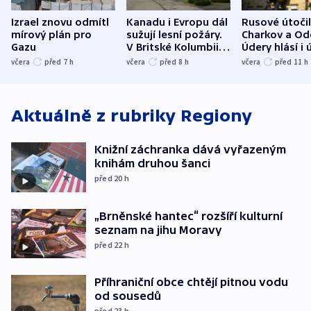
Izrael znovu odmítl
Kanadu i Evropu dál
Rusové útočil
mírový plán pro
sužují lesní požáry.
Charkov a Od
Gazu
V Britské Kolumbii
Údery hlásí i 
evakuovali tisíce lidí
Bělgorodu
včera
před 7
h
včera
před 8
h
včera
před 11
h
Aktuálně z rubriky
Regiony
Knižní záchranka dává vyřazeným
knihám druhou šanci
před 20
h
„Brněnské hantec“ rozšíří kulturní
seznam na jihu Moravy
před 22
h
Příhraniční obce chtějí pitnou vodu
od sousedů
před 23
h