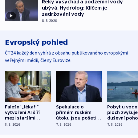
Řeky vysychají a podzemní vody
ubývá. Hydrolog: Klíčem je
zadržování vody
8. 8. 2026
Evropský pohled
ČT24 každý den vybírá z obsahu publikovaného evropskými
veřejnými médii, členy Eurovize.
Falešní „lékaři“
Spekulace o
Pobyt u vodn
vytvoření AI šíří
přímém ruském
ploch zvyšuje
mezi staršími
útoku jsou pošetilé,
duševní poho
Poláky nebezpečné
míní estonský
ukázala
8. 8. 2026
7. 8. 2026
7. 8. 2026
zdravotní rady
bezpečnostní
mezinárodní 
expert