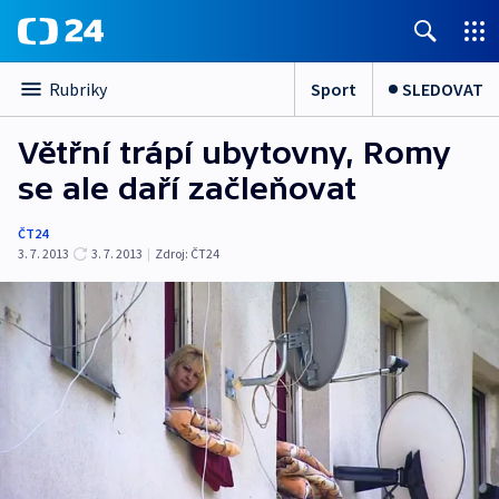
Sport
SLEDOVAT
Rubriky
Větřní trápí ubytovny, Romy
se ale daří začleňovat
ČT24
3. 7. 2013
3. 7. 2013
|
Zdroj:
ČT24