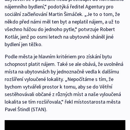
nájemního bydlení,“ podotýká ředitel Agentury pro
sociální začleňování Martin Šimáček. „Je to o tom, že
někdo před námi měl ten byt a neplatil nájem, a už to
všechno hážou do jednoho pytle,“ potvrzuje Robert
Kotlár, jenž po osmi letech na ubytovně sháněl jiné
bydlení jen těžko.
Podle města je hlavním kritériem pro získání bytu
schopnost platit nájem. Také se ale obává, že uvolněná
místa na ubytovnách by jednoznačně vedla k dalšímu
rozšíření vyloučené lokality. „Nepočítáme s tím, že
bychom vytvářeli prostor k tomu, aby se do Větřní
sestěhovávali občané z různých míst a naše vyloučená
lokalita se tím rozšiřovala,“ řekl místostarosta města
Pavel Štindl (STAN).