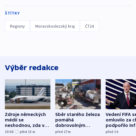
ŠTÍTKY
Regiony
Moravskoslezský kraj
ČT24
Výběr redakce
Zdroje německých
Sběr starého železa
Vedení FIFA s
médií se
pomáhá
omluvilo za c
neshodnou, zda v
dobrovolným
podpořilo Inf
letadle ohroženém
hasičům financovat
UEFA trvá na
10:56
před 15
m
před 27
m
před 1
h