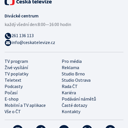
Divácké centrum
každý všední den:
8:00—16:00 hodin
261 136 113
info@ceskatelevize.cz
TV program
Pro média
Živé vysílání
Reklama
TV poplatky
Studio Brno
Teletext
Studio Ostrava
Podcasty
Rada ČT
Počasí
Kariéra
E-shop
Podávání námětů
Mobilní a TV aplikace
Časté dotazy
Vše o ČT
Kontakty