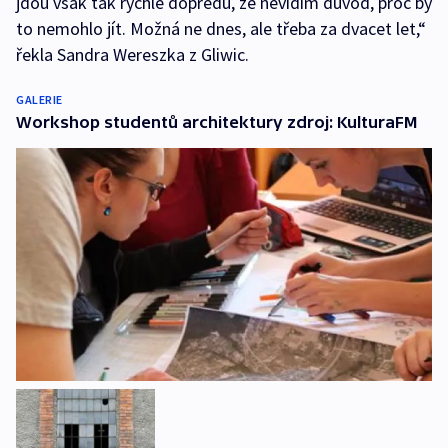
jdou však tak rychle dopředu, že nevidím důvod, proč by
to nemohlo jít. Možná ne dnes, ale třeba za dvacet let,“
řekla Sandra Wereszka z Gliwic.
GALERIE
Workshop studentů architektury zdroj: KulturaFM