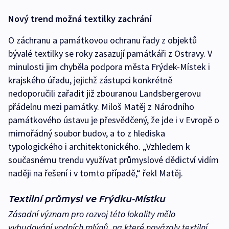
Nový trend možná textilky zachrání
O záchranu a památkovou ochranu řady z objektů
bývalé textilky se roky zasazují památkáři z Ostravy. V
minulosti jim chyběla podpora města Frýdek-Místek i
krajského úřadu, jejichž zástupci konkrétně
nedoporučili zařadit již zbouranou Landsbergerovu
přádelnu mezi památky. Miloš Matěj z Národního
památkového ústavu je přesvědčený, že jde i v Evropě o
mimořádný soubor budov, a to z hlediska
typologického i architektonického. „Vzhledem k
současnému trendu využívat průmyslové dědictví vidím
naději na řešení i v tomto případě,“ řekl Matěj.
Textilní průmysl ve Frýdku-Místku
Zásadní význam pro rozvoj této lokality mělo
vybudování vodních mlýnů, na které navázaly textilní