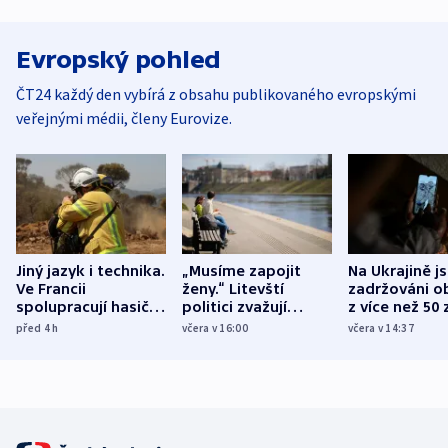
Evropský pohled
ČT24 každý den vybírá z obsahu publikovaného evropskými
veřejnými médii, členy Eurovize.
Jiný jazyk i technika.
„Musíme zapojit
Na Ukrajině j
Ve Francii
ženy.“ Litevští
zadržováni o
spolupracují hasiči z
politici zvažují
z více než 50 
různých zemí
dohodu o
Bojovali na s
před 4
h
včera v 16:00
včera v 14:37
demografii
Ruska