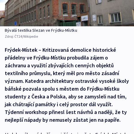
Bývalá textilka Slezan ve Frýdku-Místku
Zdroj:
ČT24/Wikipedie
Frýdek-Místek – Kritizovaná demolice historické
přádelny ve Frýdku-Místku probudila zájem o
záchranu a využití zbývajících cenných objektů
textilního průmyslu, který měl pro město zásadní
význam. Katedra architektury ostravské vysoké školy
báňské pozvala spolu s městem do Frýdku-Místku
studenty z Česka a Polska, aby se zamysleli nad tím,
jak chátrající památky i celý prostor dál využít.
Týdenní workshop přinesl šest návrhů a naději, že ty
nejlepší nápady by nemusely zůstat jen na papíře.