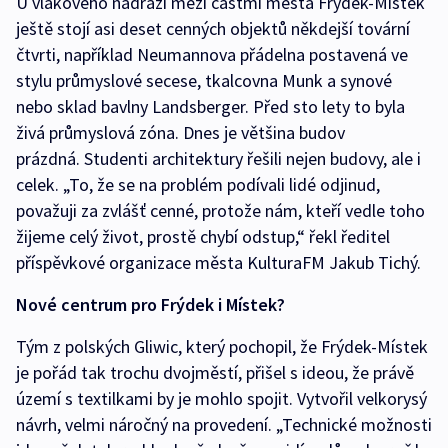
U vlakového nádraží mezi částmi města Frýdek-Místek
ještě stojí asi deset cenných objektů někdejší tovární
čtvrti, například Neumannova přádelna postavená ve
stylu průmyslové secese, tkalcovna Munk a synové
nebo sklad bavlny Landsberger. Před sto lety to byla
živá průmyslová zóna. Dnes je většina budov
prázdná. Studenti architektury řešili nejen budovy, ale i
celek. „To, že se na problém podívali lidé odjinud,
považuji za zvlášť cenné, protože nám, kteří vedle toho
žijeme celý život, prostě chybí odstup,“ řekl ředitel
příspěvkové organizace města KulturaFM Jakub Tichý.
Nové centrum pro Frýdek i Místek?
Tým z polských Gliwic, který pochopil, že Frýdek-Místek
je pořád tak trochu dvojměstí, přišel s ideou, že právě
území s textilkami by je mohlo spojit. Vytvořil velkorysý
návrh, velmi náročný na provedení. „Technické možnosti