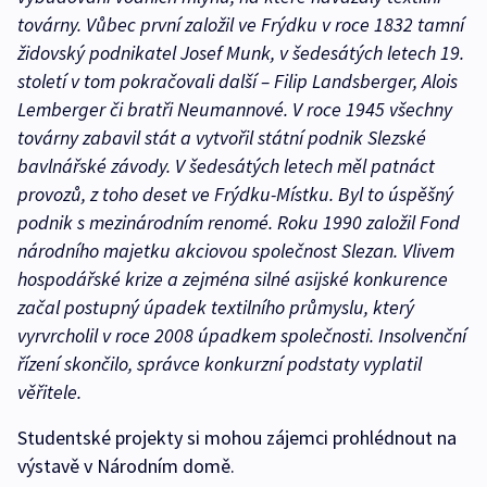
továrny. Vůbec první založil ve Frýdku v roce 1832 tamní
židovský podnikatel Josef Munk, v šedesátých letech 19.
století v tom pokračovali další – Filip Landsberger, Alois
Lemberger či bratři Neumannové. V roce 1945 všechny
továrny zabavil stát a vytvořil státní podnik Slezské
bavlnářské závody. V šedesátých letech měl patnáct
provozů, z toho deset ve Frýdku-Místku. Byl to úspěšný
podnik s mezinárodním renomé. Roku 1990 založil Fond
národního majetku akciovou společnost Slezan. Vlivem
hospodářské krize a zejména silné asijské konkurence
začal postupný úpadek textilního průmyslu, který
vyrvrcholil v roce 2008 úpadkem společnosti. Insolvenční
řízení skončilo, správce konkurzní podstaty vyplatil
věřitele.
Studentské projekty si mohou zájemci prohlédnout na
výstavě v Národním domě.