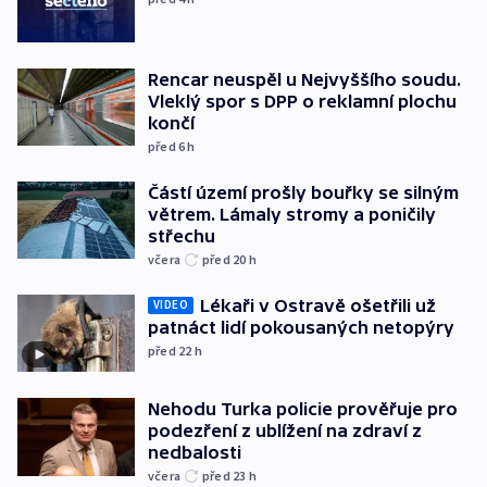
Rencar neuspěl u Nejvyššího soudu.
Vleklý spor s DPP o reklamní plochu
končí
před 6
h
Částí území prošly bouřky se silným
větrem. Lámaly stromy a poničily
střechu
včera
před 20
h
Lékaři v Ostravě ošetřili už
VIDEO
patnáct lidí pokousaných netopýry
před 22
h
Nehodu Turka policie prověřuje pro
podezření z ublížení na zdraví z
nedbalosti
včera
před 23
h