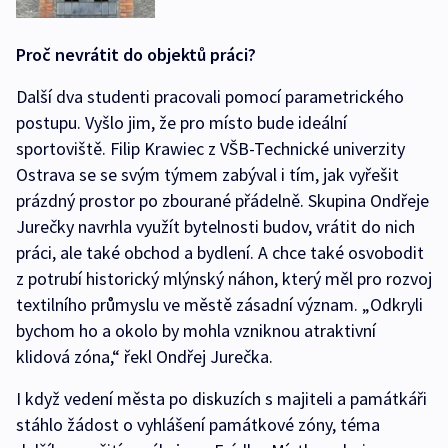
Proč nevrátit do objektů práci?
Další dva studenti pracovali pomocí parametrického
postupu. Vyšlo jim, že pro místo bude ideální
sportoviště. Filip Krawiec z VŠB-Technické univerzity
Ostrava se se svým týmem zabýval i tím, jak vyřešit
prázdný prostor po zbourané přádelně. Skupina Ondřeje
Jurečky navrhla využít bytelnosti budov, vrátit do nich
práci, ale také obchod a bydlení. A chce také osvobodit
z potrubí historický mlýnský náhon, který měl pro rozvoj
textilního průmyslu ve městě zásadní význam. „Odkryli
bychom ho a okolo by mohla vzniknou atraktivní
klidová zóna,“ řekl Ondřej Jurečka.
I když vedení města po diskuzích s majiteli a památkáři
stáhlo žádost o vyhlášení památkové zóny, téma