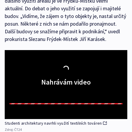
dalšího využití areálu je ve Frýdku-Místku velmi
aktuální. Do debat o jeho využití se zapojují i majitelé
budov. „Vidíme, že zájem o tyto objekty je, nastal určitý
posun. Některé z nich se nám podařilo pronajmout.
Další budovy se snažíme připravit k podnikání,“ uvedl
prokurista Slezanu Frýdek-Místek Jiří Karásek.
Nahrávám video
Studenti architektury navrhli využití textilních továren
Zdroj:
ČT24