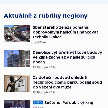
v Lipsku dronem
techniku i akce
bojkotu
byla munice
Aktuálně z rubriky
Regiony
Sběr starého železa pomáhá
dobrovolným hasičům financovat
techniku i akce
před 27
m
Demolice vyhořelé výškové budovy
ve Zlíně začne až v následujících
dnech
12:29
před 3
h
Za dotační podvod ohledně
Technologického parku poslal soud
do vězení dva muže
15:19
před 3
h
Sečteno: Pardubický kraj
VIDEO
před 4
h