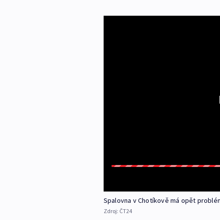
Spalovna v Chotíkově má opět problé
Zdroj:
ČT24