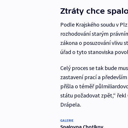
Ztráty chce spal
Podle Krajského soudu v Plzni
rozhodování starým právním 
zákona o posuzování vlivu s
úřad o tyto stanoviska povol
Celý proces se tak bude mu
zastavení prací a především 
přišla o téměř půlmiliardovo
státu požadovat zpět,“ řekl
Drápela.
GALERIE
Spalovna Chotíkov