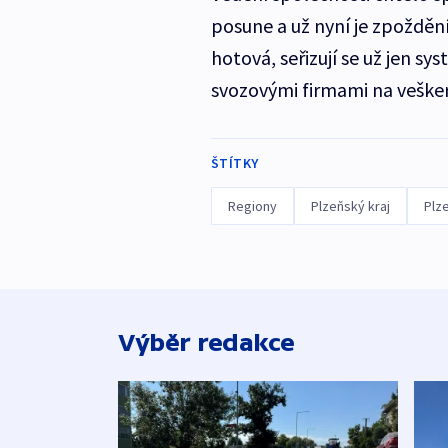
posune a už nyní je zpoždění
hotová, seřizují se už jen 
svozovými firmami na vešker
ŠTÍTKY
Regiony
Plzeňský kraj
Plz
Výběr redakce