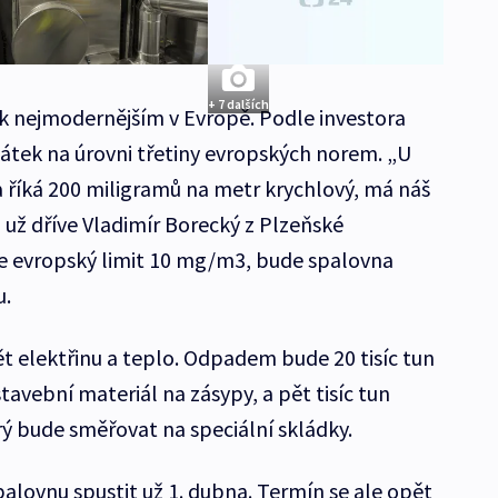
+ 7 dalších
k nejmodernějším v Evropě. Podle investora
átek na úrovni třetiny evropských norem. „U
a říká 200 miligramů na metr krychlový, má náš
 už dříve Vladimír Borecký z Plzeňské
je evropský limit 10 mg/m3, bude spalovna
u.
t elektřinu a teplo. Odpadem bude 20 tisíc tun
 stavební materiál na zásypy, a pět tisíc tun
 bude směřovat na speciální skládky.
alovnu spustit už 1. dubna. Termín se ale opět