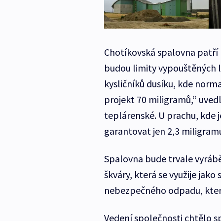
Chotíkovská spalovna patří 
budou limity vypouštěných l
kysličníků dusíku, kde norm
projekt 70 miligramů,“ uvedl
teplárenské. U prachu, kde 
garantovat jen 2,3 miligram
Spalovna bude trvale vyrábě
škváry, která se využije jako
nebezpečného odpadu, který
Vedení společnosti chtělo sp