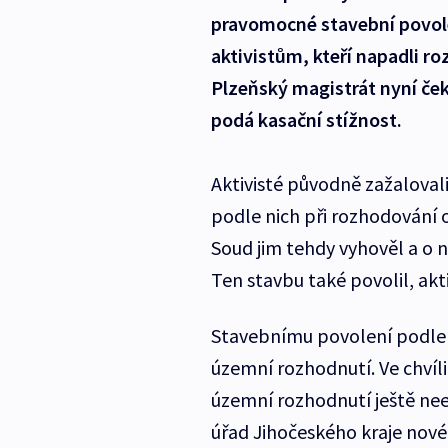
pravomocné stavební povolen
aktivistům, kteří napadli r
Plzeňský magistrát nyní če
podá kasační stížnost.
Aktivisté původně zažalovali
podle nich při rozhodování 
Soud jim tehdy vyhověl a o 
Ten stavbu také povolil, akt
Stavebnímu povolení podle 
územní rozhodnutí. Ve chvíli
územní rozhodnutí ještě neexi
úřad Jihočeského kraje nové