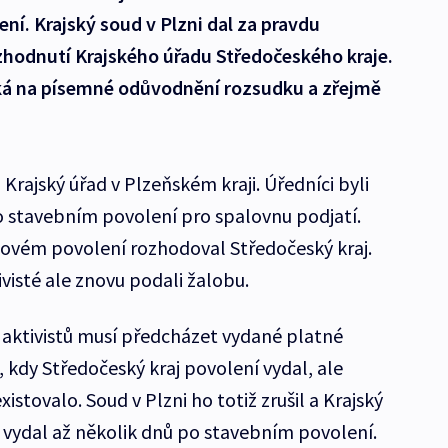
í. Krajský soud v Plzni dal za pravdu
ozhodnutí Krajského úřadu Středočeského kraje.
ká na písemné odůvodnění rozsudku a zřejmě
 Krajský úřad v Plzeňském kraji. Úředníci byli
o stavebním povolení pro spalovnu podjatí.
novém povolení rozhodoval Středočeský kraj.
ivisté ale znovu podali žalobu.
aktivistů musí předcházet vydané platné
, kdy Středočeský kraj povolení vydal, ale
stovalo. Soud v Plzni ho totiž zrušil a Krajský
 vydal až několik dnů po stavebním povolení.