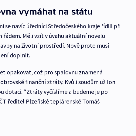
ovna vymáhat na státu
 se navíc úředníci Středočeského kraje řídili při
řádem. Měli vzít v úvahu aktuální novelu
tavby na životní prostředí. Nově proto musí
ení doplnit.
set opakovat, což pro spalovnu znamená
obrovské finanční ztráty. Kvůli soudům už loni
u dotaci. “Ztráty vyčíslíme a budeme je po
 ČT ředitel Plzeňské teplárenské Tomáš