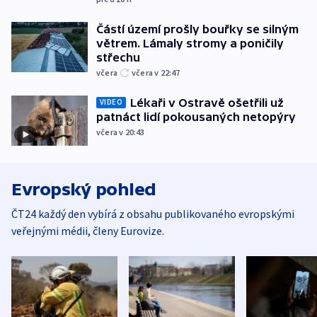
Částí území prošly bouřky se silným
větrem. Lámaly stromy a poničily
střechu
včera
včera v 22:47
Lékaři v Ostravě ošetřili už
VIDEO
patnáct lidí pokousaných netopýry
včera v 20:43
Evropský pohled
ČT24 každý den vybírá z obsahu publikovaného evropskými
veřejnými médii, členy Eurovize.