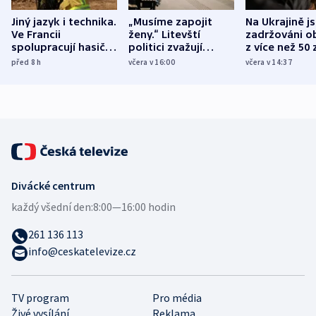
Jiný jazyk i technika.
„Musíme zapojit
Na Ukrajině j
Ve Francii
ženy.“ Litevští
zadržováni o
spolupracují hasiči z
politici zvažují
z více než 50 
různých zemí
dohodu o
Bojovali na s
před 8
h
včera v 16:00
včera v 14:37
demografii
Ruska
Divácké centrum
každý všední den:
8:00—16:00 hodin
261 136 113
info@ceskatelevize.cz
TV program
Pro média
Živé vysílání
Reklama