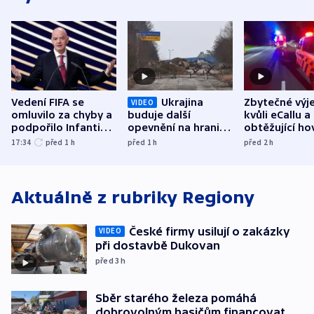
Vedení FIFA se
Ukrajina
Zbytečné výj
VIDEO
omluvilo za chyby a
buduje další
kvůli eCallu a
podpořilo Infantina.
opevnění na hranici
obtěžující ho
UEFA trvá na
s Běloruskem
zdržují záchr
17:34
před 1
h
před 1
h
před 2
h
bojkotu
Aktuálně z rubriky
Regiony
České firmy usilují o zakázky
VIDEO
při dostavbě Dukovan
před 3
h
Sběr starého železa pomáhá
dobrovolným hasičům financovat