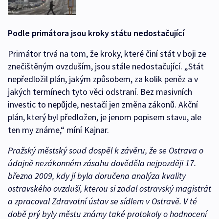
Podle primátora jsou kroky státu nedostačující
Primátor trvá na tom, že kroky, které činí stát v boji ze
znečištěným ovzduším, jsou stále nedostačující. „Stát
nepředložil plán, jakým způsobem, za kolik peněz a v
jakých termínech tyto věci odstraní. Bez masivních
investic to nepůjde, nestačí jen změna zákonů. Akční
plán, který byl předložen, je jenom popisem stavu, ale
ten my známe,“ míní Kajnar.
Pražský městský soud dospěl k závěru, že se Ostrava o
údajně nezákonném zásahu dověděla nejpozději 17.
března 2009, kdy jí byla doručena analýza kvality
ostravského ovzduší, kterou si zadal ostravský magistrát
a zpracoval Zdravotní ústav se sídlem v Ostravě. V té
době prý byly městu známy také protokoly o hodnocení