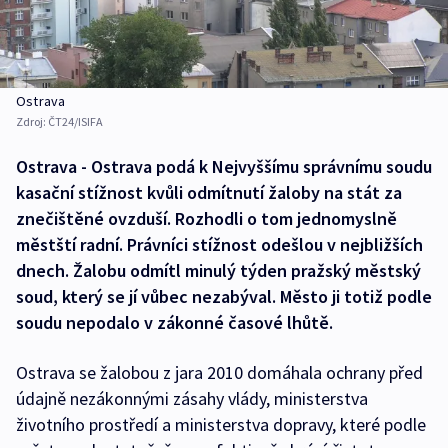
Ostrava
Zdroj:
ČT24/ISIFA
Ostrava - Ostrava podá k Nejvyššímu správnímu soudu
kasační stížnost kvůli odmítnutí žaloby na stát za
znečištěné ovzduší. Rozhodli o tom jednomyslně
městští radní. Právníci stížnost odešlou v nejbližších
dnech. Žalobu odmítl minulý týden pražský městský
soud, který se jí vůbec nezabýval. Město ji totiž podle
soudu nepodalo v zákonné časové lhůtě.
Ostrava se žalobou z jara 2010 domáhala ochrany před
údajně nezákonnými zásahy vlády, ministerstva
životního prostředí a ministerstva dopravy, které podle