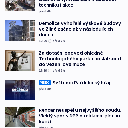
techniku i akce
před 4
h
Demolice vyhořelé výškové budovy
ve Zlíně začne až v následujících
dnech
12:29
před 7
h
Za dotační podvod ohledně
Technologického parku poslal soud
do vězení dva muže
15:19
před 7
h
Sečteno: Pardubický kraj
VIDEO
před 8
h
Rencar neuspěl u Nejvyššího soudu.
Vleklý spor s DPP o reklamní plochu
končí
před 10
h