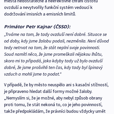
města nedostatečně a neefektivně chrání čistotu
ovzduší a nevytvořily funkční systém vedoucí k
dodržování imisních a emisních limitů.
Primátor Petr Kajnar (ČSSD):
„Trváme na tom, že tady ovzduší není dobré. Situace se
od doby, kdy jsme žalobu podali, nezměnila. Není důvod
tedy netrvat na tom, že stát neplní svoje povinnosti.
Soud namítl něco, že jsme promeškali nějakou lhůtu,
skoro mi to připadá, jako kdyby tady už bylo ovzduší
dobré, že jsme prošvihli ten čas, kdy tady byl špinavý
vzduch a mohli jsme to podat.“
V případě, že by město neuspělo ani s kasační stížností,
je připraveno hledat další formy možné žaloby.
„Nemyslím si, že je možné, aby nebyl způsob obrany
proti tomu, že stát nekoná to, co je jeho povinností,
takže předpokládám, že právníci budou vždycky umět