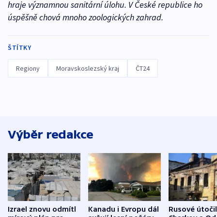
hraje významnou sanitární úlohu. V České republice ho
úspěšně chová mnoho zoologických zahrad.
ŠTÍTKY
Regiony
Moravskoslezský kraj
ČT24
Výběr redakce
Izrael znovu odmítl
Kanadu i Evropu dál
Rusové útočil