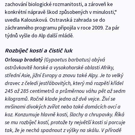
zachování biologické rozmanitosti, a zároveň ke
konkrétní nápravě škod způsobených v minulosti,“
uvedla Kalousková. Ostravská zahrada se do
záchranného programu připojila v roce 2009. Za pár
týdnů vyšle do Alp další mládě.
Rozbíječ kostí a čistič luk
Orlosup bradatý
(Gypaetus barbatus) obývá
ostrůvkovitě horské a vysokohorské oblasti Afriky,
střední Asie, jižní Evropy a znovu také Alpy. Je to velký
dravec z čeledi jestřábovitých, který má rozpětí křídel
245 až 285 centimetrů a průměrnou váhu pět až sedm
kilogramů. Ročně klade jedno až dvě vejce. Živí se
mršinami divokých zvířat nebo také domácích ovcí a
koz. Konzumuje hlavně kosti, šlachy a chrupavky. Říká
se mu rozbíječ kostí, protože ty největší kosti si porcuje
tak, že je nechá spadnout z výšky na skálu. V přírodě