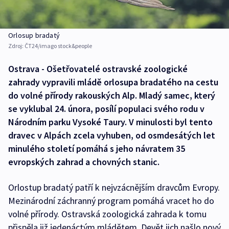
Orlosup bradatý
Zdroj:
ČT24/imago stock&people
Ostrava - Ošetřovatelé ostravské zoologické
zahrady vypravili mládě orlosupa bradatého na cestu
do volné přírody rakouských Alp. Mladý samec, který
se vyklubal 24. února, posílí populaci svého rodu v
Národním parku Vysoké Taury. V minulosti byl tento
dravec v Alpách zcela vyhuben, od osmdesátých let
minulého století pomáhá s jeho návratem 35
evropských zahrad a chovných stanic.
Orlostup bradatý patří k nejvzácnějším dravcům Evropy.
Mezinárodní záchranný program pomáhá vracet ho do
volné přírody. Ostravská zoologická zahrada k tomu
přispěla již jedenáctým mládětem. Devět jich našlo nový