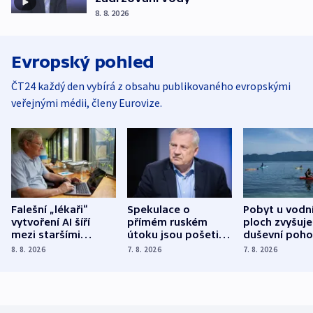
8. 8. 2026
Evropský pohled
ČT24 každý den vybírá z obsahu publikovaného evropskými
veřejnými médii, členy Eurovize.
Falešní „lékaři“
Spekulace o
Pobyt u vodn
vytvoření AI šíří
přímém ruském
ploch zvyšuje
mezi staršími
útoku jsou pošetilé,
duševní poho
Poláky nebezpečné
míní estonský
ukázala
8. 8. 2026
7. 8. 2026
7. 8. 2026
zdravotní rady
bezpečnostní
mezinárodní 
expert