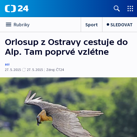
Sport
SLEDOVAT
Rubriky
Orlosup z Ostravy cestuje do
Alp. Tam poprvé vzlétne
asi
27. 5. 2015
27. 5. 2015
|
Zdroj:
ČT24