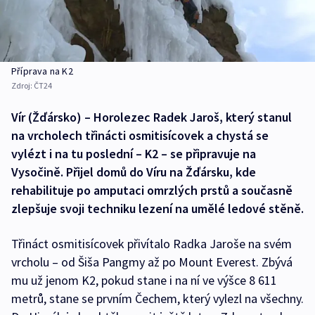
Příprava na K2
Zdroj:
ČT24
Vír (Žďársko) – Horolezec Radek Jaroš, který stanul
na vrcholech třinácti osmitisícovek a chystá se
vylézt i na tu poslední – K2 – se připravuje na
Vysočině. Přijel domů do Víru na Žďársku, kde
rehabilituje po amputaci omrzlých prstů a současně
zlepšuje svoji techniku lezení na umělé ledové stěně.
Třináct osmitisícovek přivítalo Radka Jaroše na svém
vrcholu – od Šiša Pangmy až po Mount Everest. Zbývá
mu už jenom K2, pokud stane i na ní ve výšce 8 611
metrů, stane se prvním Čechem, který vylezl na všechny.