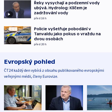
Řeky vysychají a podzemní vody
ubývá. Hydrolog: Klíčem je
zadržování vody
před 16
h
Policie vyšetřuje pobodání v
Tanvaldu jako pokus o vraždu na
dvou osobách
před 20
h
Evropský pohled
ČT24 každý den vybírá z obsahu publikovaného evropskými
veřejnými médii, členy Eurovize.