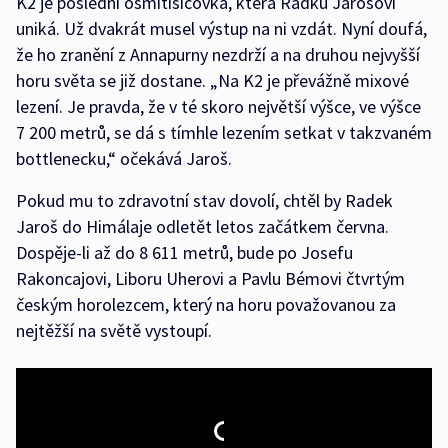
K2 je poslední osmitisícovka, která Radku Jarošovi
uniká. Už dvakrát musel výstup na ni vzdát. Nyní doufá,
že ho zranění z Annapurny nezdrží a na druhou nejvyšší
horu světa se již dostane. „Na K2 je převážně mixové
lezení. Je pravda, že v té skoro největší výšce, ve výšce
7 200 metrů, se dá s tímhle lezením setkat v takzvaném
bottlenecku,“ očekává Jaroš.
Pokud mu to zdravotní stav dovolí, chtěl by Radek
Jaroš do Himálaje odletět letos začátkem června.
Dospěje-li až do 8 611 metrů, bude po Josefu
Rakoncajovi, Liboru Uherovi a Pavlu Bémovi čtvrtým
českým horolezcem, který na horu považovanou za
nejtěžší na světě vystoupí.