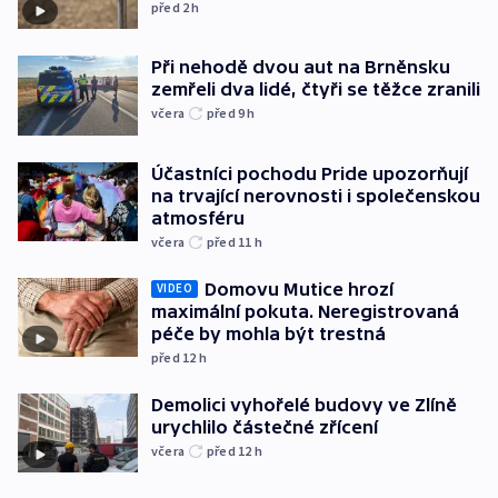
před 2
h
Při nehodě dvou aut na Brněnsku
zemřeli dva lidé, čtyři se těžce zranili
včera
před 9
h
Účastníci pochodu Pride upozorňují
na trvající nerovnosti i společenskou
atmosféru
včera
před 11
h
Domovu Mutice hrozí
VIDEO
maximální pokuta. Neregistrovaná
péče by mohla být trestná
před 12
h
Demolici vyhořelé budovy ve Zlíně
urychlilo částečné zřícení
včera
před 12
h