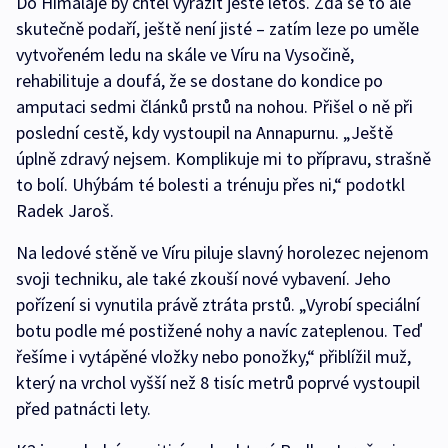
Do Himálaje by chtěl vyrazit ještě letos. Zda se to ale
skutečně podaří, ještě není jisté – zatím leze po uměle
vytvořeném ledu na skále ve Víru na Vysočině,
rehabilituje a doufá, že se dostane do kondice po
amputaci sedmi článků prstů na nohou. Přišel o ně při
poslední cestě, kdy vystoupil na Annapurnu. „Ještě
úplně zdravý nejsem. Komplikuje mi to přípravu, strašně
to bolí. Uhýbám té bolesti a trénuju přes ni,“ podotkl
Radek Jaroš.
Na ledové stěně ve Víru piluje slavný horolezec nejenom
svoji techniku, ale také zkouší nové vybavení. Jeho
pořízení si vynutila právě ztráta prstů. „Vyrobí speciální
botu podle mé postižené nohy a navíc zateplenou. Teď
řešíme i vytápěné vložky nebo ponožky,“ přiblížil muž,
který na vrchol vyšší než 8 tisíc metrů poprvé vystoupil
před patnácti lety.