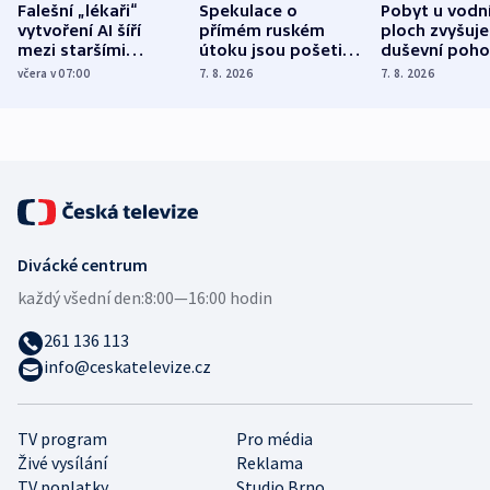
Falešní „lékaři“
Spekulace o
Pobyt u vodn
vytvoření AI šíří
přímém ruském
ploch zvyšuje
mezi staršími
útoku jsou pošetilé,
duševní poho
Poláky nebezpečné
míní estonský
ukázala
včera v 07:00
7. 8. 2026
7. 8. 2026
zdravotní rady
bezpečnostní
mezinárodní 
expert
Divácké centrum
každý všední den:
8:00—16:00 hodin
261 136 113
info@ceskatelevize.cz
TV program
Pro média
Živé vysílání
Reklama
TV poplatky
Studio Brno