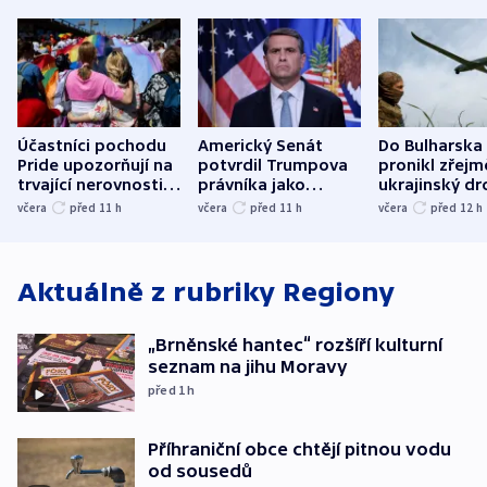
Účastníci pochodu
Americký Senát
Do Bulharska
Pride upozorňují na
potvrdil Trumpova
pronikl zřejm
trvající nerovnosti i
právníka jako
ukrajinský dr
společenskou
ministra
explodoval k
včera
před 11
h
včera
před 11
h
včera
před 12
h
atmosféru
spravedlnosti
od plynovod
Aktuálně z rubriky
Regiony
„Brněnské hantec“ rozšíří kulturní
seznam na jihu Moravy
před 1
h
Příhraniční obce chtějí pitnou vodu
od sousedů