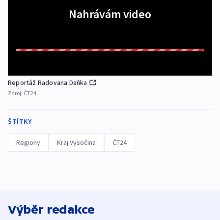
Nahrávám video
Reportáž Radovana Daňka
Zdroj:
ČT24
ŠTÍTKY
Regiony
Kraj Vysočina
ČT24
Výběr redakce