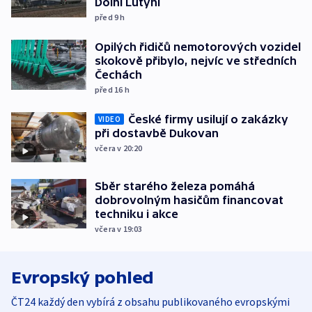
Dolní Lutyni
před 9
h
Opilých řidičů nemotorových vozidel
skokově přibylo, nejvíc ve středních
Čechách
před 16
h
České firmy usilují o zakázky
VIDEO
při dostavbě Dukovan
včera v 20:20
Sběr starého železa pomáhá
dobrovolným hasičům financovat
techniku i akce
včera v 19:03
Evropský pohled
ČT24 každý den vybírá z obsahu publikovaného evropskými