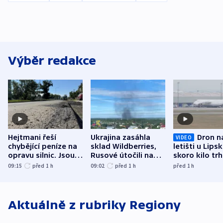
Výběr redakce
Hejtmani řeší
Ukrajina zasáhla
Dron n
VIDEO
chybějící peníze na
sklad Wildberries,
letišti u Lips
opravu silnic. Jsou
Rusové útočili na
skoro kilo trh
nenárokové, namítá
trh, hasiče či
indicie ukazuj
09:15
před 1
h
09:02
před 1
h
před 1
h
ministerstvo
stadion
Rusko
Aktuálně z rubriky
Regiony