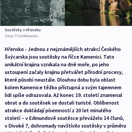
Soutěsky v Hřensku
Zdroj:
ČT24/Wikipedia
Hřensko - Jednou z nejznámějších atrakcí Českého
Švýcarska jsou soutěsky na říčce Kamenici. Tato
unikátní krajina vznikala na dně moře, po jeho
ustoupení začaly krajinu přetvářet přírodní procesy,
které působí neustále. Dlouhou dobu byla oblast
kolem Kamenice těžko přístupná a svým tajemnem
lidi spíše odrazovala. Až konec 19. století znamenal
obrat a do soutěsek se dostali turisté. Oblíbenost
atrakce dokládají písemností z 20 let minulého
století – v Edmundově soutěsce převáželo 14 člunů,
v Divoké 7, dohromady navštívilo soutěsky v průměru