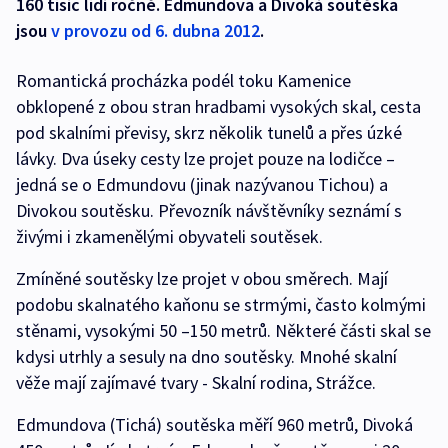
160 tisíc lidí ročně. Edmundova a Divoká soutěska
jsou
v provozu od 6. dubna 2012
.
Romantická procházka podél toku Kamenice
obklopené z obou stran hradbami vysokých skal, cesta
pod skalními převisy, skrz několik tunelů a přes úzké
lávky. Dva úseky cesty lze projet pouze na lodičce –
jedná se o Edmundovu (jinak nazývanou Tichou) a
Divokou soutěsku. Převozník návštěvníky seznámí s
živými i zkamenělými obyvateli soutěsek.
Zmíněné soutěsky lze projet v obou směrech. Mají
podobu skalnatého kaňonu se strmými, často kolmými
stěnami, vysokými 50 –150 metrů. Některé části skal se
kdysi utrhly a sesuly na dno soutěsky. Mnohé skalní
věže mají zajímavé tvary - Skalní rodina, Strážce.
Edmundova (Tichá) soutěska měří 960 metrů, Divoká