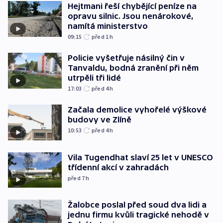
Hejtmani řeší chybějící peníze na
opravu silnic. Jsou nenárokové,
namítá ministerstvo
09:15
před 1
h
Policie vyšetřuje násilný čin v
Tanvaldu, bodná zranění při něm
utrpěli tři lidé
17:03
před 4
h
Začala demolice vyhořelé výškové
budovy ve Zlíně
10:53
před 4
h
Vila Tugendhat slaví 25 let v UNESCO
třídenní akcí v zahradách
před 7
h
Žalobce poslal před soud dva lidi a
jednu firmu kvůli tragické nehodě v