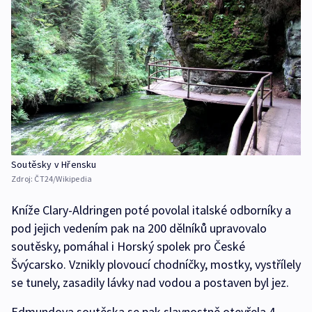
Soutěsky v Hřensku
Zdroj:
ČT24/Wikipedia
Kníže Clary-Aldringen poté povolal italské odborníky a
pod jejich vedením pak na 200 dělníků upravovalo
soutěsky, pomáhal i Horský spolek pro České
Švýcarsko. Vznikly plovoucí chodníčky, mostky, vystřílely
se tunely, zasadily lávky nad vodou a postaven byl jez.
Edmundova soutěska se pak slavnostně otevřela 4.