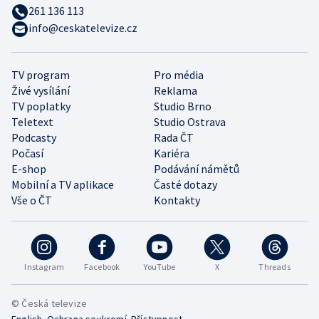
261 136 113
info@ceskatelevize.cz
TV program
Pro média
Živé vysílání
Reklama
TV poplatky
Studio Brno
Teletext
Studio Ostrava
Podcasty
Rada ČT
Počasí
Kariéra
E-shop
Podávání námětů
Mobilní a TV aplikace
Časté dotazy
Vše o ČT
Kontakty
Instagram
Facebook
YouTube
X
Threads
© Česká televize
•
•
English
Ochrana soukromí
Přístupnost