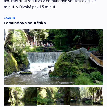
450 metrů. Jízda trvá v Edmundově soutěsce asi 20
minut, v Divoké pak 15 minut.
GALERIE
Edmundova soutěska