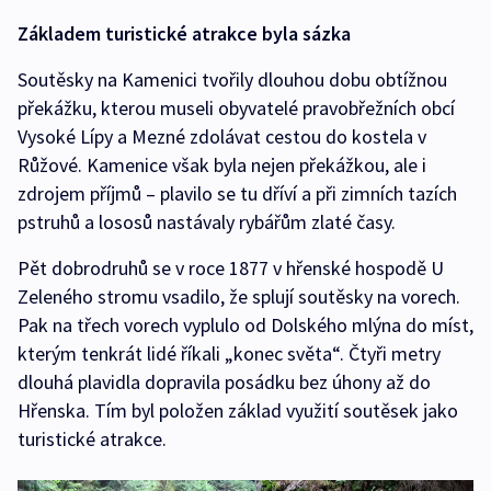
Základem turistické atrakce byla sázka
Soutěsky na Kamenici tvořily dlouhou dobu obtížnou
překážku, kterou museli obyvatelé pravobřežních obcí
Vysoké Lípy a Mezné zdolávat cestou do kostela v
Růžové. Kamenice však byla nejen překážkou, ale i
zdrojem příjmů – plavilo se tu dříví a při zimních tazích
pstruhů a lososů nastávaly rybářům zlaté časy.
Pět dobrodruhů se v roce 1877 v hřenské hospodě U
Zeleného stromu vsadilo, že splují soutěsky na vorech.
Pak na třech vorech vyplulo od Dolského mlýna do míst,
kterým tenkrát lidé říkali „konec světa“. Čtyři metry
dlouhá plavidla dopravila posádku bez úhony až do
Hřenska. Tím byl položen základ využití soutěsek jako
turistické atrakce.