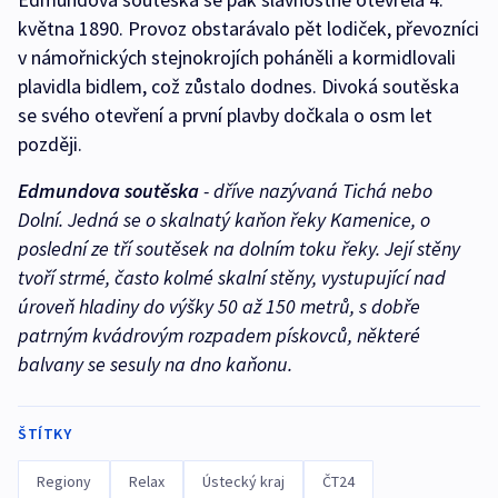
května 1890. Provoz obstarávalo pět lodiček, převozníci
v námořnických stejnokrojích poháněli a kormidlovali
plavidla bidlem, což zůstalo dodnes. Divoká soutěska
se svého otevření a první plavby dočkala o osm let
později.
Edmundova soutěska
- dříve nazývaná Tichá nebo
Dolní. Jedná se o skalnatý kaňon řeky Kamenice, o
poslední ze tří soutěsek na dolním toku řeky. Její stěny
tvoří strmé, často kolmé skalní stěny, vystupující nad
úroveň hladiny do výšky 50 až 150 metrů, s dobře
patrným kvádrovým rozpadem pískovců, některé
balvany se sesuly na dno kaňonu.
ŠTÍTKY
Regiony
Relax
Ústecký kraj
ČT24