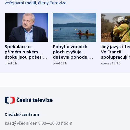
veřejnými médii, členy Eurovize.
Spekulace o
Pobyt u vodních
Jiný jazyk i t
přímém ruském
ploch zvyšuje
Ve Francii
útoku jsou pošetilé,
duševní pohodu,
spolupracují h
míní estonský
ukázala
různých zemí
před 5
h
před 14
h
včera v 15:30
bezpečnostní
mezinárodní studie
expert
Divácké centrum
každý všední den:
8:00—16:00 hodin