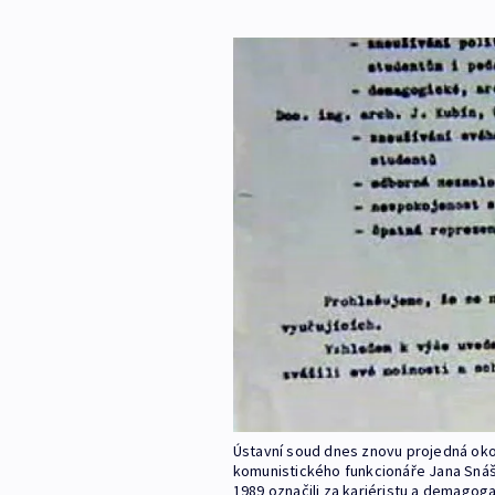
Ústavní soud dnes znovu projedná oko
komunistického funkcionáře Jana Snášel
1989 označili za kariéristu a demagoga