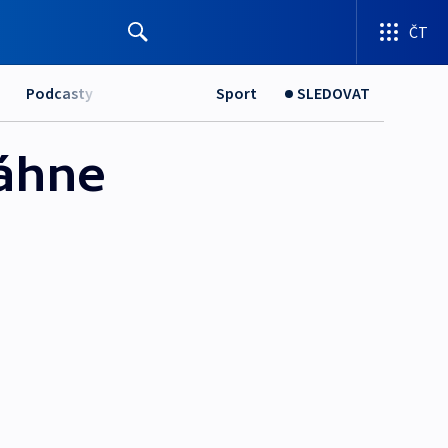
ČT
Podcasty
Sport
SLEDOVAT
táhne