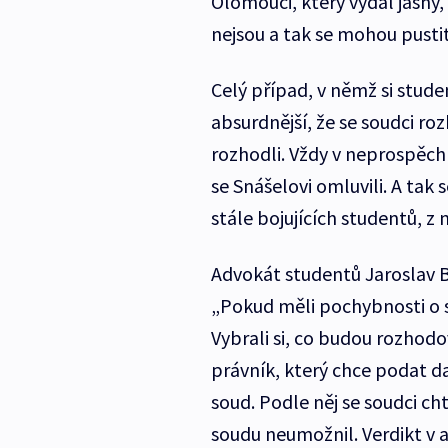
Olomouci, který vydal jasný,
nejsou a tak se mohou pustit
Celý případ, v němž si studen
absurdnější, že se soudci ro
rozhodli. Vždy v neprospěch 
se Snášelovi omluvili. A tak 
stále bojujících studentů, z 
Advokát studentů Jaroslav Br
„Pokud měli pochybnosti o sv
Vybrali si, co budou rozhodov
právník, který chce podat da
soud. Podle něj se soudci ch
soudu neumožnil. Verdikt v 