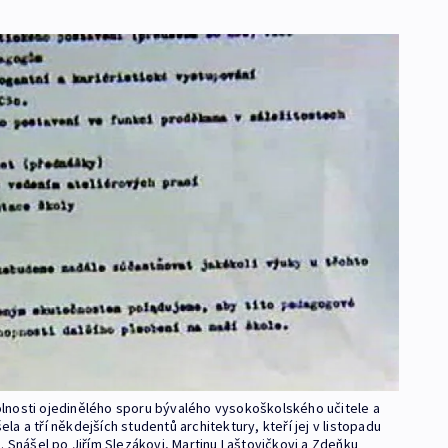
lnosti ojedinělého sporu bývalého vysokoškolského učitele a
a a tří někdejších studentů architektury, kteří jej v listopadu
. Snášel po Jiřím Slezákovi, Martinu Laštovičkovi a Zdeňku