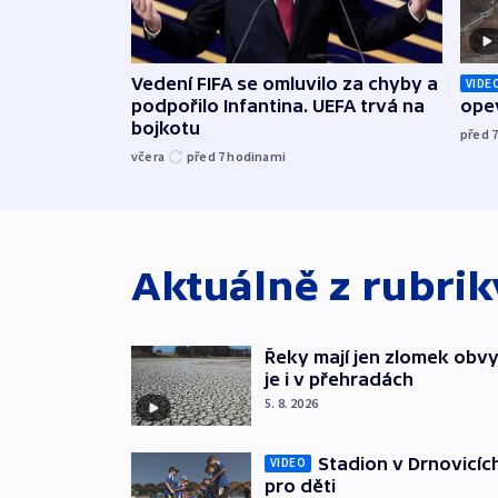
Vedení FIFA se omluvilo za chyby a
VIDE
podpořilo Infantina. UEFA trvá na
opev
bojkotu
před 
včera
před 7
hodinami
Aktuálně z rubri
Řeky mají jen zlomek obv
je i v přehradách
5. 8. 2026
Stadion v Drnovicíc
VIDEO
pro děti