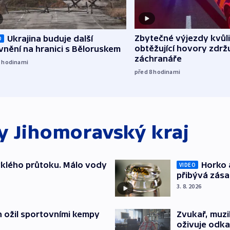
Zbytečné výjezdy kvůli
Ukrajina buduje další
O
obtěžující hovory zdržu
nění na hranici s Běloruskem
záchranáře
7
hodinami
před 8
hodinami
ky
Jihomoravský kraj
yklého průtoku. Málo vody
Horko 
VIDEO
přibývá zás
3. 8. 2026
h ožil sportovními kempy
Zvukař, muzi
oživuje odka