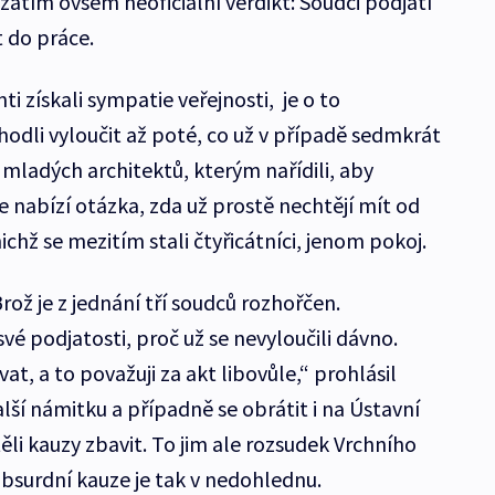
 zatím ovšem neoficiální verdikt: Soudci podjatí
 do práce.
ti získali sympatie veřejnosti, je o to
zhodli vyloučit až poté, co už v případě sedmkrát
mladých architektů, kterým nařídili, aby
se nabízí otázka, zda už prostě nechtějí mít od
nichž se mezitím stali čtyřicátníci, jenom pokoj.
ož je z jednání tří soudců rozhořčen.
é podjatosti, proč už se nevyloučili dávno.
at, a to považuji za akt libovůle,“ prohlásil
lší námitku a případně se obrátit i na Ústavní
těli kauzy zbavit. To jim ale rozsudek Vrchního
absurdní kauze je tak v nedohlednu.