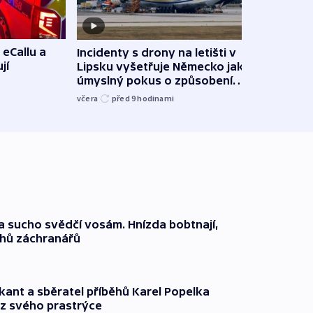
 eCallu a
Incidenty s drony na letišti v
Klima
jí
Lipsku vyšetřuje Německo jako
podn
úmyslný pokus o způsobení
i sví
exploze
včera
před 9
hodinami
včera
a sucho svědčí vosám. Hnízda bobtnají,
ahů záchranářů
kant a sběratel příběhů Karel Popelka
z svého prastrýce