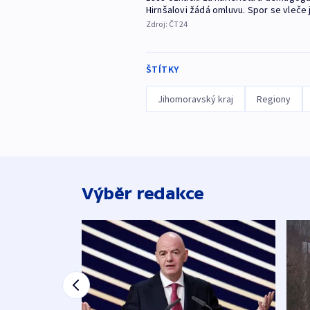
Hirnšalovi žádá omluvu. Spor se vleče j
Zdroj:
ČT24
ŠTÍTKY
Jihomoravský kraj
Regiony
Výběr redakce