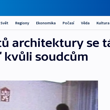
Svět
Regiony
Ekonomika
Počasí
Věda
Kultura
ů architektury se 
eď kvůli soudcům