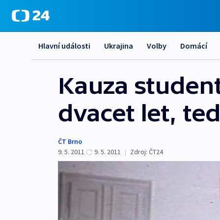
Hlavní události
Ukrajina
Volby
Domácí
Kauza student
dvacet let, t
ČT Brno
9. 5. 2011
9. 5. 2011
|
Zdroj:
ČT24