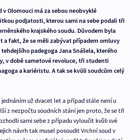
d v Olomouci má za sebou neobvyklé
tkou podjatosti, kterou sami na sebe podali tři
 brněnského krajského soudu. Důvodem byla
t a fakt, že se měli zabývat případem omluvy
 tehdejšího padegoga Jana Snášela, kterého
y, v době sametové revoluce, tři studenti
agoga a kariéristu. A tak se kvůli soudcům celý
 jednáním už dvacet let a případ stále není u
ší z nezpočtu soudních stání jen proto, že se tři
ozhodli sami sebe z případu vyloučit kvůli své
ejich návrh tak musel posoudit Vrchní soud v