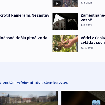
3. 8. 2026
krotit kamerami. Nezastaví
Zaměstnanec 
vazbě
1. 8. 2026
dočasně došla pitná voda
Vědci z Česk
zvládat suc
31. 7. 2026
vropskými veřejnými médii, členy Eurovize.