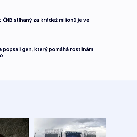
ČNB stíhaný za krádež milionů je ve
a popsali gen, který pomáhá rostlinám
ho