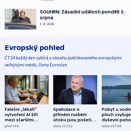
SOUHRN: Zásadní události pondělí 3.
srpna
3. 8. 2026
Evropský pohled
ČT24 každý den vybírá z obsahu publikovaného evropskými
veřejnými médii, členy Eurovize.
Falešní „lékaři“
Spekulace o
Pobyt u vodn
vytvoření AI šíří
přímém ruském
ploch zvyšuje
mezi staršími
útoku jsou pošetilé,
duševní poho
Poláky nebezpečné
míní estonský
ukázala
před 14
h
včera v 17:11
včera v 07:30
zdravotní rady
bezpečnostní
mezinárodní 