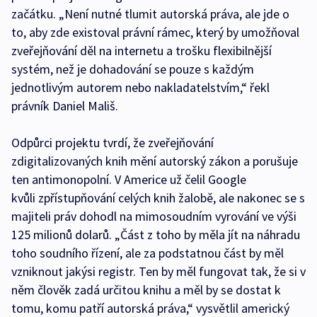
začátku. „Není nutné tlumit autorská práva, ale jde o
to, aby zde existoval právní rámec, který by umožňoval
zveřejňování děl na internetu a trošku flexibilnější
systém, než je dohadování se pouze s každým
jednotlivým autorem nebo nakladatelstvím,“ řekl
právník Daniel Mališ.
Odpůrci projektu tvrdí, že zveřejňování
zdigitalizovaných knih mění autorský zákon a porušuje
ten antimonopolní. V Americe už čelil Google
kvůli zpřístupňování celých knih žalobě, ale nakonec se s
majiteli práv dohodl na mimosoudním vyrování ve výši
125 milionů dolarů. „Část z toho by měla jít na náhradu
toho soudního řízení, ale za podstatnou část by měl
vzniknout jakýsi registr. Ten by měl fungovat tak, že si v
něm člověk zadá určitou knihu a měl by se dostat k
tomu, komu patří autorská práva,“ vysvětlil americký