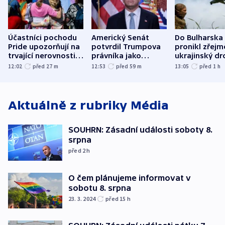
Účastníci pochodu
Americký Senát
Do Bulharska
Pride upozorňují na
potvrdil Trumpova
pronikl zřejm
trvající nerovnosti i
právníka jako
ukrajinský dr
společenskou
ministra
explodoval k
12:02
před 27
m
12:53
před 59
m
13:05
před 1
h
atmosféru
spravedlnosti
od plynovod
Aktuálně z rubriky
Média
SOUHRN: Zásadní události soboty 8.
srpna
před 2
h
O čem plánujeme informovat v
sobotu 8. srpna
23. 3. 2024
před 15
h