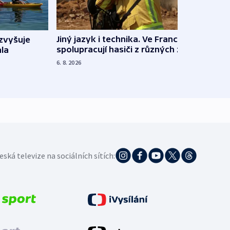
Jiný jazyk i technika. Ve Francii
zvyšuje
„Musí
spolupracují hasiči z různých zemí
la
polit
demo
6. 8. 2026
5. 8. 20
eská televize na sociálních sítích: