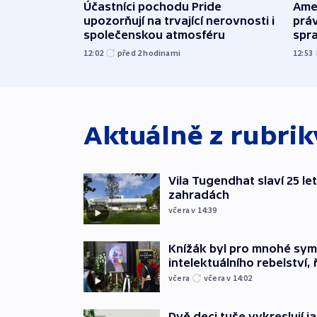
Účastníci pochodu Pride
Ame
upozorňují na trvající nerovnosti i
práv
společenskou atmosféru
spr
12:02
před 2
hodinami
12:53
Aktuálně z rubri
Vila Tugendhat slaví 25 le
zahradách
včera v 14:39
Knížák byl pro mnohé sy
intelektuálního rebelství, 
včera
včera v 14:02
Dvě deci tuše vykreslují 