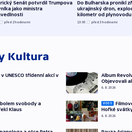
rický Senát potvrdil Trumpova
Do Bulharska pronikl z
níka jako ministra
ukrajinský dron, explo
avedlnosti
kilometr od plynovodu
před 2
hodinami
13:05
před 3
hodinami
ky
Kultura
t v UNESCO třídenní akcí v
Album Revolv
Objevovali al
6. 8. 2026
mbolem svobody a
Filmov
VIDEO
řekl Klaus
Hořké svátk
6. 8. 2026
japanologa a otce Petra
Pauza Ariany