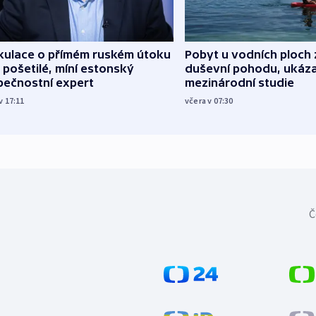
kulace o přímém ruském útoku
Pobyt u vodních ploch 
 pošetilé, míní estonský
duševní pohodu, ukáza
pečnostní expert
mezinárodní studie
v 17:11
včera v 07:30
Č