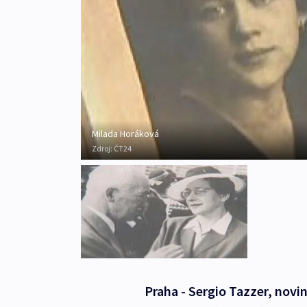
Milada Horáková
Zdroj:
ČT24
Praha - Sergio Tazzer, novi