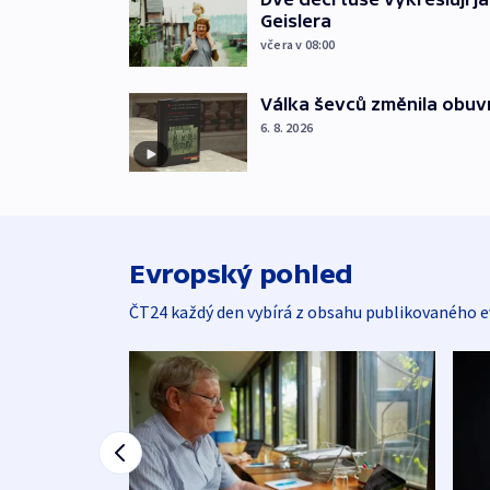
Geislera
včera v 08:00
Válka ševců změnila obuvn
6. 8. 2026
Evropský pohled
ČT24 každý den vybírá z obsahu publikovaného e