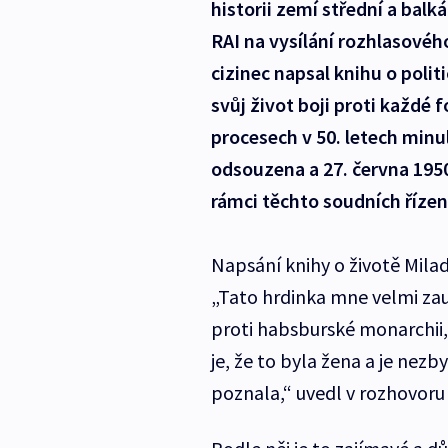
historii zemí střední a balk
RAI na vysílání rozhlasové
cizinec napsal knihu o polit
svůj život boji proti každé 
procesech v 50. letech minul
odsouzena a 27. června 195
rámci těchto soudních řízen
Napsání knihy o životě Milad
„Tato hrdinka mne velmi zauj
proti habsburské monarchii
je, že to byla žena a je nez
poznala,“ uvedl v rozhovoru