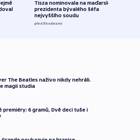
řejmě
Tisza nominovala na maďarského
Ruský
doval
prezidenta bývalého šéfa
čtyři 
nejvyššího soudu
08:20
před 8
hodinami
er The Beatles naživo nikdy nehráli.
e magii studia
é premiéry: 6 gramů, Dvě deci tuše i
y
 Grande poukazuje na hranice