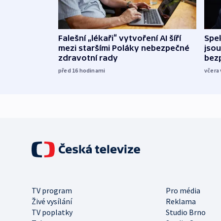
Falešní „lékaři“ vytvoření AI šíří
Spe
mezi staršími Poláky nebezpečné
jsou
zdravotní rady
bez
před 16
hodinami
včera 
TV program
Pro média
Živé vysílání
Reklama
TV poplatky
Studio Brno