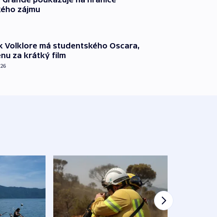
ého zájmu
k Volklore má studentského Oscara,
nu za krátký film
026