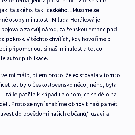
ůležité téma, jehož prostřednictvím se snaží
ak italského, tak i českého. „Musíme se
né osoby minulosti. Milada Horáková je
 bojovala za svůj národ, za ženskou emancipaci,
za pokrok. V těchto chvílích, kdy hovoříme o
ebí připomenout si naši minulost a to, co
dále autor publikace.
 ví velmi málo, dílem proto, že existovala v tomto
icet let bylo Československo něco jiného, byla
Itálie patřila k Západu a o tom, co se dělo na
ěli. Proto se nyní snažíme obnovit naši paměť
 uvést do povědomí našich občanů,“ uzavírá