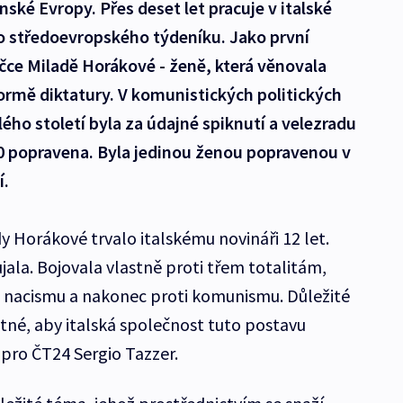
ánské Evropy. Přes deset let pracuje v italské
ho středoevropského týdeníku. Jako první
ičce Miladě Horákové - ženě, která věnovala
formě diktatury. V komunistických politických
ého století byla za údajné spiknutí a velezradu
0 popravena. Byla jedinou ženou popravenou v
í.
y Horákové trvalo italskému novináři 12 let.
ala. Bojovala vlastně proti třem totalitám,
, nacismu a nakonec proti komunismu. Důležité
bytné, aby italská společnost tuto postavu
 pro ČT24 Sergio Tazzer.