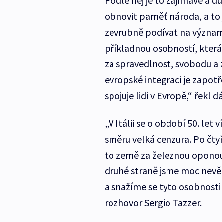
Podle něj je to zajímavé a d
obnovit paměť národa, a to j
zevrubně podívat na význam
příkladnou osobností, která
za spravedlnost, svobodu a 
evropské integraci je zapotř
spojuje lidi v Evropě,“ řekl 
„V Itálii se o období 50. let
směru velká cenzura. Po čtyř
to země za železnou oponou. 
druhé straně jsme moc nevěd
a snažíme se tyto osobnosti
rozhovor Sergio Tazzer.