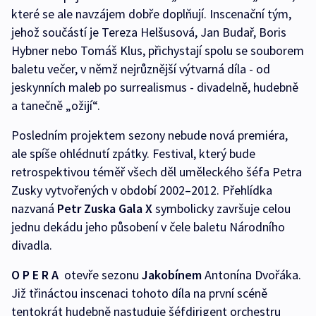
které se ale navzájem dobře doplňují. Inscenační tým,
jehož součástí je Tereza Helšusová, Jan Budař, Boris
Hybner nebo Tomáš Klus, přichystají spolu se souborem
baletu večer, v němž nejrůznější výtvarná díla - od
jeskynních maleb po surrealismus - divadelně, hudebně
a tanečně „ožijí“.
Posledním projektem sezony nebude nová premiéra,
ale spíše ohlédnutí zpátky. Festival, který bude
retrospektivou téměř všech děl uměleckého šéfa Petra
Zusky vytvořených v období 2002–2012. Přehlídka
nazvaná
Petr
Zuska Gala X
symbolicky završuje celou
jednu dekádu jeho působení v čele baletu Národního
divadla.
O P E R A
otevře sezonu
Jakobínem
Antonína Dvořáka.
Již třináctou inscenaci tohoto díla na první scéně
tentokrát hudebně nastuduje šéfdirigent orchestru