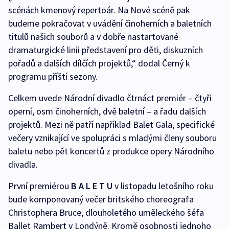
scénách kmenový repertoár. Na Nové scéně pak
budeme pokračovat v uvádění činoherních a baletních
titulů našich souborů a v dobře nastartované
dramaturgické linii představení pro děti, diskuzních
pořadů a dalších dílčích projektů,“ dodal Černý k
programu příští sezony.
Celkem uvede Národní divadlo čtrnáct premiér – čtyři
operní, osm činoherních, dvě baletní – a řadu dalších
projektů. Mezi ně patří například Balet Gala, specifické
večery vznikající ve spolupráci s mladými členy souboru
baletu nebo pět koncertů z produkce opery Národního
divadla.
První premiérou
B A L E T U
v listopadu letošního roku
bude komponovaný večer britského choreografa
Christophera Bruce, dlouholetého uměleckého šéfa
Ballet Rambert v Londýně. Kromě osobnosti jednoho