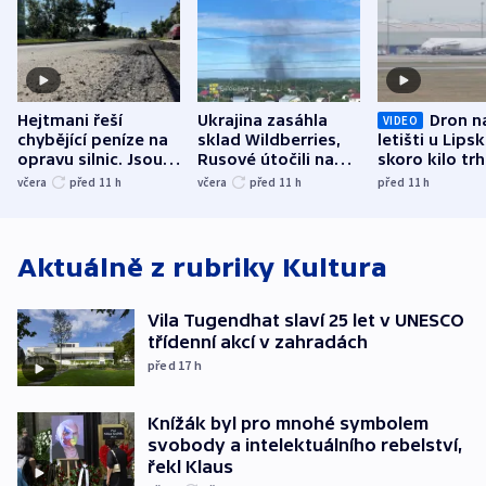
Hejtmani řeší
Ukrajina zasáhla
Dron n
VIDEO
chybějící peníze na
sklad Wildberries,
letišti u Lips
opravu silnic. Jsou
Rusové útočili na
skoro kilo trh
nenárokové, namítá
trh, hasiče či
indicie ukazuj
včera
před 11
h
včera
před 11
h
před 11
h
ministerstvo
stadion
Rusko
Aktuálně z rubriky
Kultura
Vila Tugendhat slaví 25 let v UNESCO
třídenní akcí v zahradách
před 17
h
Knížák byl pro mnohé symbolem
svobody a intelektuálního rebelství,
řekl Klaus