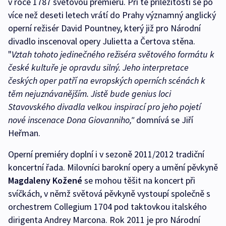
v roce 1787 světovou premiéru. Při té příležitosti se po
více než deseti letech vrátí do Prahy významný anglický
operní režisér David Pountney, který již pro Národní
divadlo inscenoval opery Julietta a Čertova stěna.
"
Vztah tohoto jedinečného režiséra světového formátu k
české kultuře je opravdu silný. Jeho interpretace
českých oper patří na evropských operních scénách k
těm nejuznávanějším. Jistě bude genius loci
Stavovského divadla velkou inspirací pro jeho pojetí
nové inscenace Dona Giovanniho,"
domnívá se Jiří
Heřman.
Operní premiéry doplní i v sezoně 2011/2012 tradiční
koncertní řada. Milovníci barokní opery a umění pěvkyně
Magdaleny Kožené
se mohou těšit na koncert při
svíčkách, v němž světová pěvkyně vystoupí společně s
orchestrem Collegium 1704 pod taktovkou italského
dirigenta Andrey Marcona. Rok 2011 je pro Národní