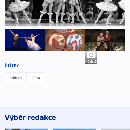
+ 2 další
ŠTÍTKY
Kultura
ČT24
Výběr redakce