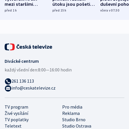
mezi staršími
útoku jsou pošetilé,
duševní poho
Poláky nebezpečné
míní estonský
ukázala
před 1
h
před 15
h
včera v 07:30
zdravotní rady
bezpečnostní
mezinárodní 
expert
Divácké centrum
každý všední den:
8:00—16:00 hodin
261 136 113
info@ceskatelevize.cz
TV program
Pro média
Živé vysílání
Reklama
TV poplatky
Studio Brno
Teletext
Studio Ostrava