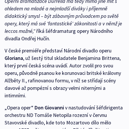
Operní dramatizace Durrella má tedy mimo jiné mít s
ohledem na mladé a nejmladší
diváky i příjemně
didaktický smysl – být zábavným průvodcem po světě
opery, který má své '
fantastické' zákonitosti a v němž je
leccos možné,"
říká šéfdramaturg opery Národního
divadla Ondřej Hučín.
V české premiéře představí Národní divadlo operu
Gloriana
, už šestý titul skladatele Benjamina Brittena,
který první česká scéna uvádí. Autor zvolil pro svou
operu, původně psanou ke korunovaci britské královny
Alžběty II., rafinovanou formu, v níž se střídají scény
davové až pompézní s obrazy velmi niternými a
intimními.
„Opera oper“
Don Giovanni
v nastudování šéfdirigenta
orchestru ND Tomáše Netopila rozezní v červnu
Stavovské divadlo, kde toto Mozartovo dílo mělo