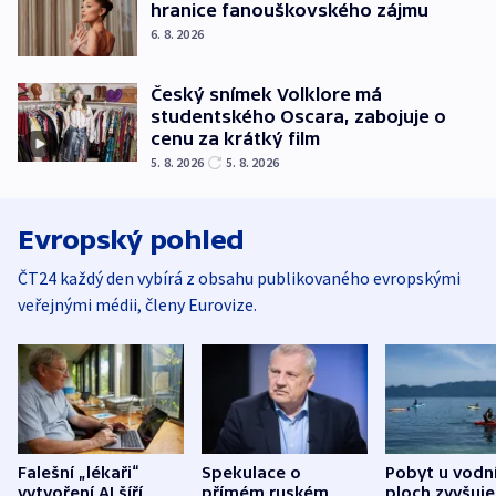
hranice fanouškovského zájmu
6. 8. 2026
Český snímek Volklore má
studentského Oscara, zabojuje o
cenu za krátký film
5. 8. 2026
5. 8. 2026
Evropský pohled
ČT24 každý den vybírá z obsahu publikovaného evropskými
veřejnými médii, členy Eurovize.
Falešní „lékaři“
Spekulace o
Pobyt u vodn
vytvoření AI šíří
přímém ruském
ploch zvyšuje