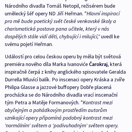
Národního divadla Tomáš Netopil, režisérem bude
umělecký šéf opery ND Jiří Heřman. "
Hlavní inspirací
pro mě bude poetický svět české venkovské školy a
charismatická postava pana učitele, který v nás
dospělých stále vidí děti, chybující i milující,"
uvedl ke
svému pojetí Heřman.
Událostí pro celou českou operu by měla být světová
premiéra nového díla Marka Ivanoviće
Čarokraj
, která
inspiračně čerpá z knihy anglického spisovatele Geralda
Durrella Mluvící balík. Po inscenaci opery Kráska a zvíře
Philipa Glasse a jazzové buffopery Dobře placená
procházka se do Národního divadla vrací inscenační
tým Petra a Matěje Formanových. "
Kontrast mezi
obyčejným a pohádkovým prostředím autorům
vznikající opery připomíná podobný kontrast mezi
'normálním' světem a 'podivuhodným' světem opery.