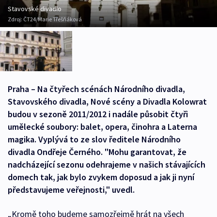
Stavovské divadlo
Zdroj:
ČT24/Marie Třešňáková
Praha – Na čtyřech scénách Národního divadla,
Stavovského divadla, Nové scény a Divadla Kolowrat
budou v sezoně 2011/2012 i nadále působit čtyři
umělecké soubory: balet, opera, činohra a Laterna
magika. Vyplývá to ze slov ředitele Národního
divadla Ondřeje Černého. "Mohu garantovat, že
nadcházející sezonu odehrajeme v našich stávajících
domech tak, jak bylo zvykem doposud a jak ji nyní
představujeme veřejnosti," uvedl.
„Kromě toho budeme samozřejmě hrát na všech