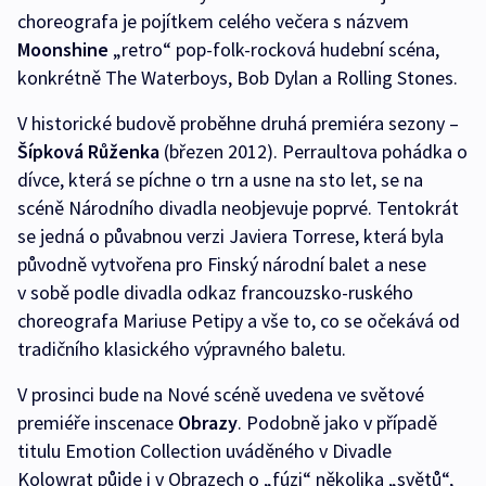
choreografa je pojítkem celého večera s názvem
Moonshine
„retro“ pop-folk-rocková hudební scéna,
konkrétně The Waterboys, Bob Dylan a Rolling Stones.
V historické budově proběhne druhá premiéra sezony –
Šípková Růženka
(březen 2012). Perraultova pohádka o
dívce, která se píchne o trn a usne na sto let, se na
scéně Národního divadla neobjevuje poprvé. Tentokrát
se jedná o půvabnou verzi Javiera Torrese, která byla
původně vytvořena pro Finský národní balet a nese
v sobě podle divadla odkaz francouzsko-ruského
choreografa Mariuse Petipy a vše to, co se očekává od
tradičního klasického výpravného baletu.
V prosinci bude na Nové scéně uvedena ve světové
premiéře inscenace
Obrazy
. Podobně jako v případě
titulu Emotion Collection uváděného v Divadle
Kolowrat půjde i v Obrazech o „fúzi“ několika „světů“,