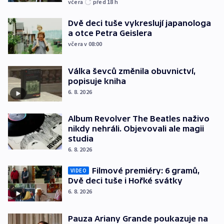
včera
před 18
h
Dvě deci tuše vykreslují japanologa
a otce Petra Geislera
včera v 08:00
Válka ševců změnila obuvnictví,
popisuje kniha
6. 8. 2026
Album Revolver The Beatles naživo
nikdy nehráli. Objevovali ale magii
studia
6. 8. 2026
Filmové premiéry: 6 gramů,
VIDEO
Dvě deci tuše i Hořké svátky
6. 8. 2026
Pauza Ariany Grande poukazuje na