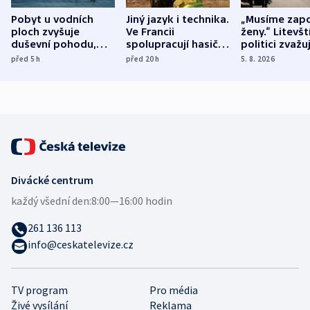
Pobyt u vodních
Jiný jazyk i technika.
„Musíme zapo
ploch zvyšuje
Ve Francii
ženy.“ Litevšt
duševní pohodu,
spolupracují hasiči z
politici zvažuj
ukázala
různých zemí
dohodu o
před 5
h
před 20
h
5. 8. 2026
mezinárodní studie
demografii
Divácké centrum
každý všední den:
8:00—16:00 hodin
261 136 113
info@ceskatelevize.cz
TV program
Pro média
Živé vysílání
Reklama