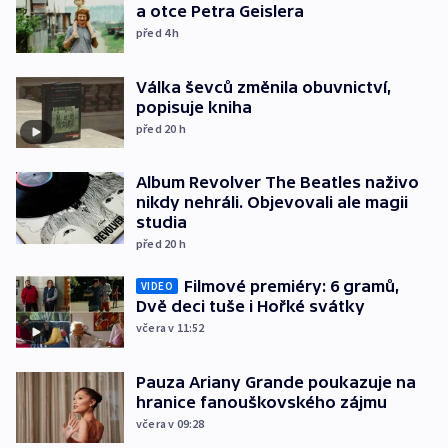
a otce Petra Geislera
před 4
h
Válka ševců změnila obuvnictví,
popisuje kniha
před 20
h
Album Revolver The Beatles naživo
nikdy nehráli. Objevovali ale magii
studia
před 20
h
Filmové premiéry: 6 gramů,
VIDEO
Dvě deci tuše i Hořké svátky
včera v 11:52
Pauza Ariany Grande poukazuje na
hranice fanouškovského zájmu
včera v 09:28