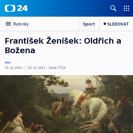
Sport
SLEDOVAT
Rubriky
František Ženíšek: Oldřich a
Božena
mis
25. 12. 2011
25. 12. 2011
|
Zdroj:
ČT24