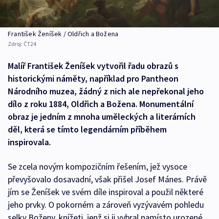
František Ženíšek / Oldřich a Božena
Zdroj:
ČT24
Malíř František Ženíšek vytvořil řadu obrazů s
historickými náměty, například pro Pantheon
Národního muzea, žádný z nich ale nepřekonal jeho
dílo z roku 1884, Oldřich a Božena. Monumentální
obraz je jedním z mnoha uměleckých a literárních
děl, která se tímto legendárním příběhem
inspirovala.
Se zcela novým kompozičním řešením, jež vysoce
převyšovalo dosavadní, však přišel Josef Mánes. Právě
jím se Ženíšek ve svém díle inspiroval a použil některé
jeho prvky. O pokorném a zároveň vyzývavém pohledu
selky Boženy, knížeti, jenž si ji vybral namísto urozené