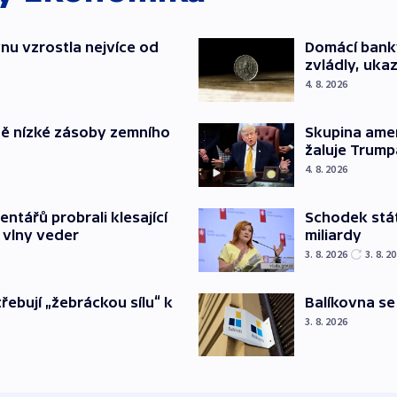
nu vzrostla nejvíce od
Domácí bank
zvládly, ukaz
4. 8. 2026
ě nízké zásoby zemního
Skupina ame
žaluje Trump
4. 8. 2026
Schodek stát
ntářů probrali klesající
miliardy
 vlny veder
3. 8. 2026
3. 8. 2
Balíkovna se
třebují „žebráckou sílu“ k
3. 8. 2026