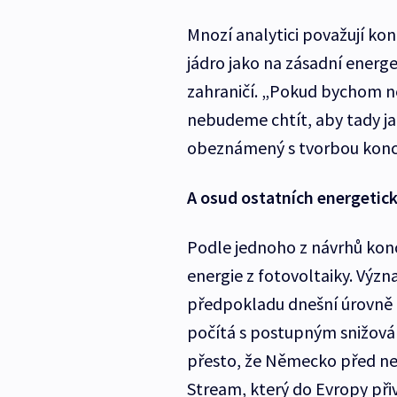
Mnozí analytici považují kon
jádro jako na zásadní energe
zahraničí. „Pokud bychom ne
nebudeme chtít, aby tady jad
obeznámený s tvorbou konc
A osud ostatních energetic
Podle jednoho z návrhů konc
energie z fotovoltaiky. Výz
předpokladu dnešní úrovně 
počítá s postupným snižován
přesto, že Německo před n
Stream, který do Evropy při