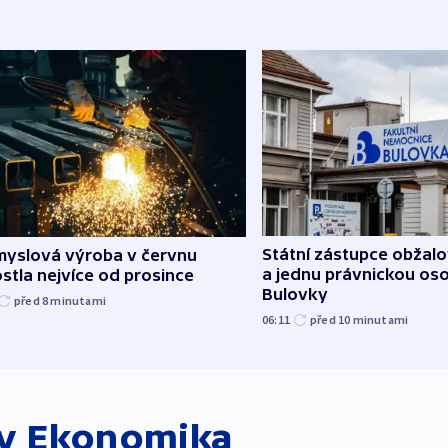
Státní zástupce obžalov
myslová výroba v červnu
a jednu právnickou os
stla nejvíce od prosince
Bulovky
před 8
minutami
06:11
před 10
minutami
ky
Ekonomika