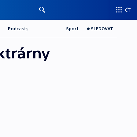
ČT
Podcasty
Sport
SLEDOVAT
ktrárny