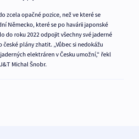
do zcela opačné pozice, než ve které se
í Německo, které se po havárii japonské
o do roku 2022 odpojit všechny své jaderné
o české plány zhatit. „Vůbec si nedokážu
 jaderných elektráren v Česku umožní,“ řekl
 J&T Michal Šnobr.