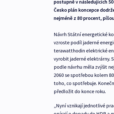
postupně v následujících 50
Česko plán koncepce dodrže
nejméně z 80 procent, píšo
Návrh Státní energetické ko
vzroste podíl jaderné energi
terawatthodin elektrické en
vyrobit jaderné elektrárny.
podle návrhu měla zvýšit ne
2060 se spotřebou kolem 80
toho, co spotřebuje. Koneč
předložit do konce roku.
„Nyní vznikají jednotlivé pr
opírají o dopady do HDP a 