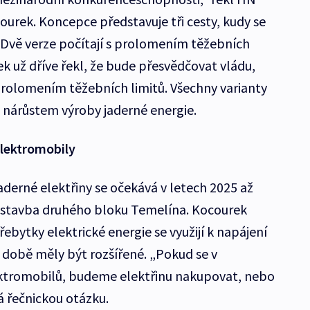
ourek. Koncepce představuje tři cesty, kudy se
 Dvě verze počítají s prolomením těžebních
k už dříve řekl, že bude přesvědčovat vládu,
 prolomením těžebních limitů. Všechny varianty
 nárůstem výroby jaderné energie.
elektromobily
derné elektřiny se očekává v letech 2025 až
ostavba druhého bloku Temelína. Kocourek
bytky elektrické energie se využijí k napájení
é době měly být rozšířené. „Pokud se v
ktromobilů, budeme elektřinu nakupovat, nebo
á řečnickou otázku.