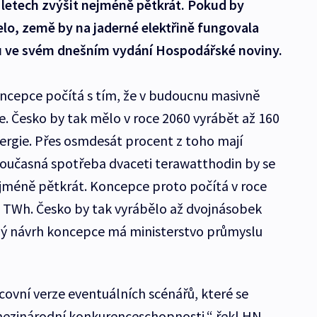
 letech zvýšit nejméně pětkrát. Pokud by
lo, země by na jaderné elektřině fungovala
u ve svém dnešním vydání Hospodářské noviny.
ncepce počítá s tím, že v budoucnu masivně
e. Česko by tak mělo v roce 2060 vyrábět až 160
ergie. Přes osmdesát procent z toho mají
 Současná spotřeba dvaceti terawatthodin by se
jméně pětkrát. Koncepce proto počítá v roce
 TWh. Česko by tak vyrábělo až dvojnásobek
ný návrh koncepce má ministerstvo průmyslu
acovní verze eventuálních scénářů, které se
mezinárodní konkurenceschopnosti,“ řekl HN