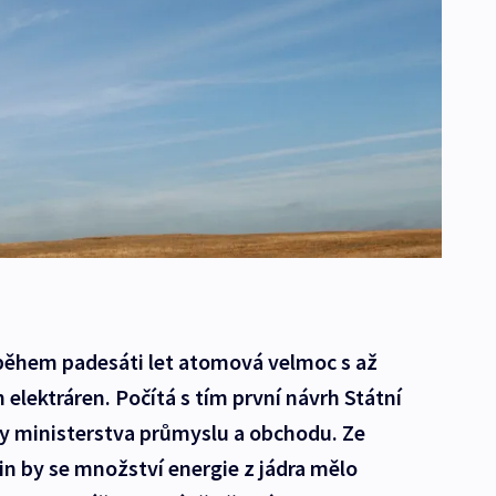
 během padesáti let atomová velmoc s až
lektráren. Počítá s tím první návrh Státní
ny ministerstva průmyslu a obchodu. Ze
n by se množství energie z jádra mělo