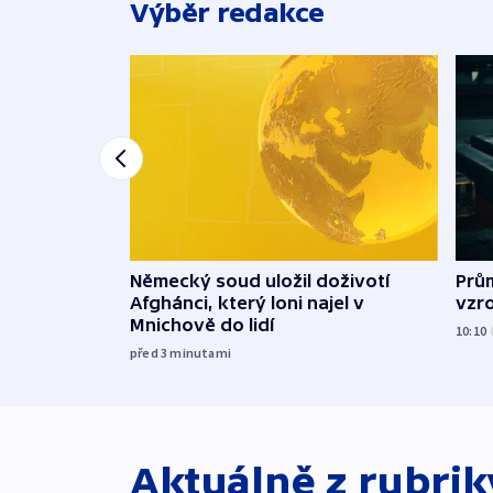
Výběr redakce
Německý soud uložil doživotí
Prů
Afghánci, který loni najel v
vzro
Mnichově do lidí
10:10
před 3
minutami
Aktuálně z rubri