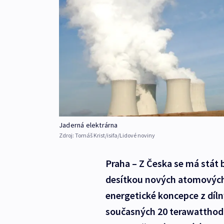
Jaderná elektrárna
Zdroj:
Tomáš Krist/isifa/Lidové noviny
Praha – Z Česka se má stát
desítkou nových atomových e
energetické koncepce z díl
současných 20 terawatthodi