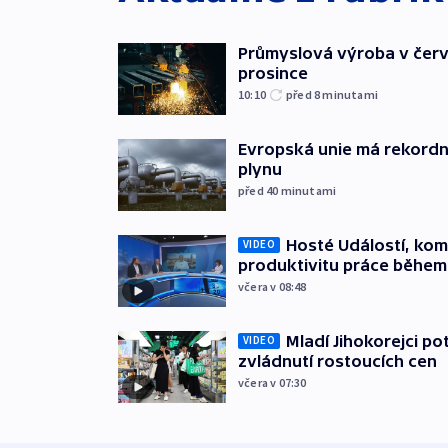
Průmyslová výroba v červ
prosince
10:10
před 8
minutami
Evropská unie má rekordn
plynu
před 40
minutami
Hosté Událostí, kome
VIDEO
produktivitu práce během
včera v 08:48
Mladí Jihokorejci po
VIDEO
zvládnutí rostoucích cen
včera v 07:30