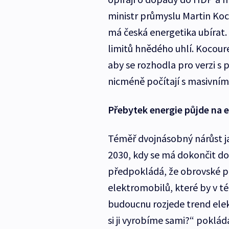
ministr průmyslu Martin Koc
má česká energetika ubírat.
limitů hnědého uhlí. Kocoure
aby se rozhodla pro verzi s
nicméně počítají s masivním
Přebytek energie půjde na 
Téměř dvojnásobný nárůst ja
2030, kdy se má dokončit d
předpokládá, že obrovské pře
elektromobilů, které by v t
budoucnu rozjede trend ele
si ji vyrobíme sami?“ poklád