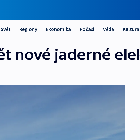
Svět
Regiony
Ekonomika
Počasí
Věda
Kultura
ět nové jaderné ele