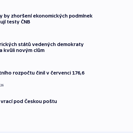
y by zhoršení ekonomických podmínek
ují testy ČNB
rických států vedených demokraty
a kvůli novým clům
ního rozpočtu činil v červenci 176,6
026
 vrací pod Českou poštu