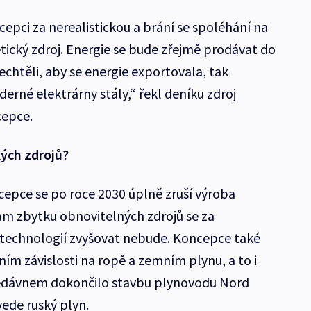
cepci za nerealistickou a brání se spoléhání na
tický zdroj. Energie se bude zřejmě prodávat do
chtěli, aby se energie exportovala, tak
erné elektrárny stály,“ řekl deníku zdroj
epce.
kých zdrojů?
epce se po roce 2030 úplně zruší výroba
nam zbytku obnovitelných zdrojů se za
technologií zvyšovat nebude. Koncepce také
ím závislosti na ropě a zemním plynu, a to i
edávnem dokončilo stavbu plynovodu Nord
vede ruský plyn.