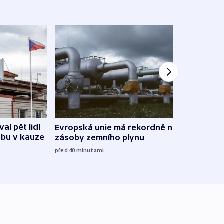
al pět lidí
Evropská unie má rekordně nízké
Nejd
obu v kauze
zásoby zemního plynu
v Mic
podp
před 40
minutami
před 5