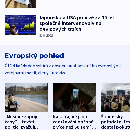
Japonsko a USA poprvé za 15 let
společně intervenovaly na
devizových trzích
3. 8. 2026
Evropský pohled
ČT24 každý den vybírá z obsahu publikovaného evropskými
veřejnými médii, členy Eurovize.
„Musíme zapojit
Na Ukrajině jsou
Španělský
ženy.“ Litevští
zadržováni občané
pořadatel fes
politici zvažují
z více než 50 zemí.
dostal pokut