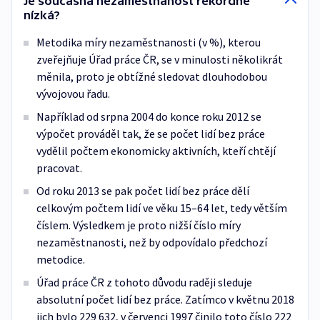
Je současná nezaměstnanost rekordně
nízká?
Metodika míry nezaměstnanosti (v %), kterou
zveřejňuje Úřad práce ČR, se v minulosti několikrát
měnila, proto je obtížné sledovat dlouhodobou
vývojovou řadu.
Například od srpna 2004 do konce roku 2012 se
výpočet prováděl tak, že se počet lidí bez práce
vydělil počtem ekonomicky aktivních, kteří chtějí
pracovat.
Od roku 2013 se pak počet lidí bez práce dělí
celkovým počtem lidí ve věku 15–64 let, tedy větším
číslem. Výsledkem je proto nižší číslo míry
nezaměstnanosti, než by odpovídalo předchozí
metodice.
Úřad práce ČR z tohoto důvodu raději sleduje
absolutní počet lidí bez práce. Zatímco v květnu 2018
jich bylo 229 632, v červenci 1997 činilo toto číslo 222