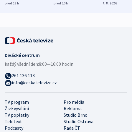
dohodu o
Bojovali na straně
nekalé prakti
před 18
h
před 20
h
4. 8. 2026
demografii
Ruska
Divácké centrum
každý všední den:
8:00—16:00 hodin
261 136 113
info@ceskatelevize.cz
TV program
Pro média
Živé vysílání
Reklama
TV poplatky
Studio Brno
Teletext
Studio Ostrava
Podcasty
Rada ČT