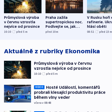
Průmyslová výroba
Praha zažila
V Rusku hoří 
v červnu vzrostla
supertropickou noc.
rafinerie. Ukr
nejvíce od prosince
Podívejte se, jak
hlásí oběti
bylo u vás
10:10
před 5
m
před 10
m
08:52
před 23
Aktuálně z rubriky
Ekonomika
Průmyslová výroba v červnu
vzrostla nejvíce od prosince
10:10
před 5
m
Hosté Událostí, komentářů
VIDEO
probrali klesající produktivitu práce
během vlny veder
včera v 08:48