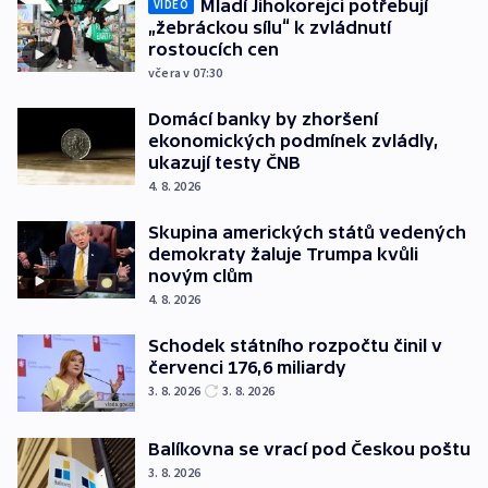
Mladí Jihokorejci potřebují
VIDEO
„žebráckou sílu“ k zvládnutí
rostoucích cen
včera v 07:30
Domácí banky by zhoršení
ekonomických podmínek zvládly,
ukazují testy ČNB
4. 8. 2026
Skupina amerických států vedených
demokraty žaluje Trumpa kvůli
novým clům
4. 8. 2026
Schodek státního rozpočtu činil v
červenci 176,6 miliardy
3. 8. 2026
3. 8. 2026
Balíkovna se vrací pod Českou poštu
3. 8. 2026