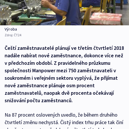
Výroba
Zdroj:
ČT24
Čeští zaměstnavatelé plánují ve třetím čtvrtletí 2018
nadále nabírat nové zaměstnance, dokonce více než
v předchozím období. Z pravidelného průzkumu
společnosti Manpower mezi 750 zaměstnavateli v
soukromém i veřejném sektoru vyplývá, že přijímat
nové zaměstnance plánuje osm procent
zaměstnavatelů, naopak dvě procenta očekávají
snižování počtu zaměstnanců.
Na 87 procent oslovených uvedlo, že během druhého
čtvrtletí změnu nechystá. Čistý index trhu práce tak činí