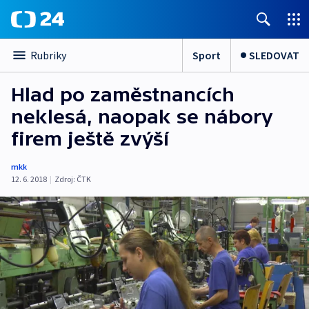
Sport
SLEDOVAT
Rubriky
Hlad po zaměstnancích
neklesá, naopak se nábory
firem ještě zvýší
mkk
12. 6. 2018
|
Zdroj:
ČTK