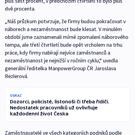
plus šest procent, v předchozím čtvrtletí to bylo plus
dvě procenta.
„Náš průzkum potvrzuje, že firmy budou pokračovat v
náborech a nezaměstnanost bude klesat. V minulém
období jsme zaznamenali mírné zpomalení náborového
tempa, ale třetí čtvrtletí bude opět vrcholem na trhu
práce, kdy firmy nabírají nejvíce zaměstnanců a
nezaměstnanost je nejnižší v ročním cyklu,“ uvedla
generální ředitelka ManpowerGroup ČR Jaroslava
Rezlerová.
ODKAZ
Dozorci, policisté, listonoši či třeba řidiči.
Nedostatek pracovníků už ovlivňuje
každodenní život Česka
Zaměstnavatelé ve všech kategoriích podniků podle