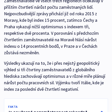
Zaměstnavatelé ve všech třech regionech očekávají v
příštím čtvrtletí nárůst počtu zaměstnaných lidí.
Nejpovzbudivější zprávy přichází již od roku 2015 z
Moravy, kde byl index 15 procent, zatímco Čechy a
Praha vykazují nižší optimismus s indexem tři,
respektive dvě procenta. V porovnání s předchozím
čtvrtletím zaměstnavatelé na Moravě hlásí nárůst
indexu o 14 procentních bodů, v Praze a v Čechách
zůstává nezměněn.
Výsledky ukazují na to, že i přes nejistý geopolitický
výhled si tři čtvrtiny zaměstnavatelů z globálního
hlediska zachovávají optimismus a v různé míře plánují
nárůst počtu pracovních sil. Výjimku tvoří Itálie, kde je
index za poslední dvě čtvrtletí negativní.
FAKTA