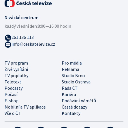
Divácké centrum
každý všední den:
8:00—16:00 hodin
261 136 113
info@ceskatelevize.cz
TV program
Pro média
Živé vysílání
Reklama
TV poplatky
Studio Brno
Teletext
Studio Ostrava
Podcasty
Rada ČT
Počasí
Kariéra
E-shop
Podávání námětů
Mobilní a TV aplikace
Časté dotazy
Vše o ČT
Kontakty