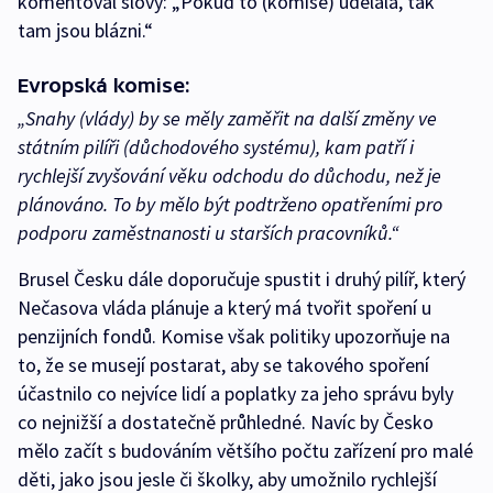
komentoval slovy: „Pokud to (komise) udělala, tak
tam jsou blázni.“
Evropská komise:
„Snahy (vlády) by se měly zaměřit na další změny ve
státním pilíři (důchodového systému), kam patří i
rychlejší zvyšování věku odchodu do důchodu, než je
plánováno. To by mělo být podtrženo opatřeními pro
podporu zaměstnanosti u starších pracovníků.“
Brusel Česku dále doporučuje spustit i druhý pilíř, který
Nečasova vláda plánuje a který má tvořit spoření u
penzijních fondů. Komise však politiky upozorňuje na
to, že se musejí postarat, aby se takového spoření
účastnilo co nejvíce lidí a poplatky za jeho správu byly
co nejnižší a dostatečně průhledné. Navíc by Česko
mělo začít s budováním většího počtu zařízení pro malé
děti, jako jsou jesle či školky, aby umožnilo rychlejší