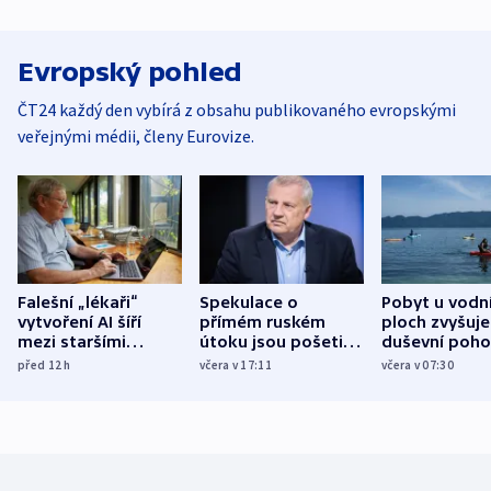
Evropský pohled
ČT24 každý den vybírá z obsahu publikovaného evropskými
veřejnými médii, členy Eurovize.
Falešní „lékaři“
Spekulace o
Pobyt u vodn
vytvoření AI šíří
přímém ruském
ploch zvyšuje
mezi staršími
útoku jsou pošetilé,
duševní poho
Poláky nebezpečné
míní estonský
ukázala
před 12
h
včera v 17:11
včera v 07:30
zdravotní rady
bezpečnostní
mezinárodní 
expert