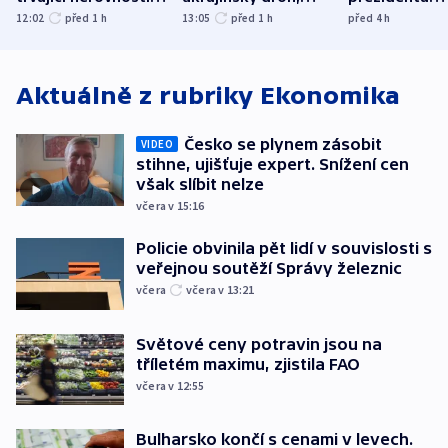
společenskou
explodoval kilometr
bývalého šéf
12:02
před 1
h
13:05
před 1
h
před 4
h
atmosféru
od plynovodu
nejvyššího s
Aktuálně z rubriky
Ekonomika
Česko se plynem zásobit
VIDEO
stihne, ujišťuje expert. Snížení cen
však slíbit nelze
včera v 15:16
Policie obvinila pět lidí v souvislosti s
veřejnou soutěží Správy železnic
včera
včera v 13:21
Světové ceny potravin jsou na
tříletém maximu, zjistila FAO
včera v 12:55
Bulharsko končí s cenami v levech.