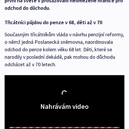
první na světě v prosazování neomezené hranice pro
odchod do důchodu.
Třicátníci půjdou do penze v 68, děti až v 70
Současným třicátníkům vláda v návrhu penzijní reformy,
o němž jedná Poslanecká sněmovna, naordinovala
odchod do penze kolem věku 68 let. Děti, které se
narodily v poslední dekádě, pak mohou do důchodu
odcházet až v 70 letech.
Nahrávám video