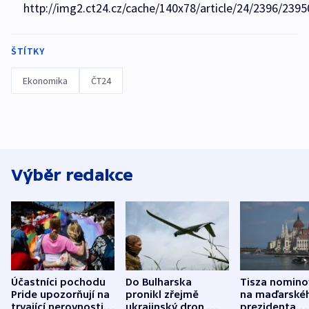
http://img2.ct24.cz/cache/140x78/article/24/2396/2395
ŠTÍTKY
Ekonomika
ČT24
Výběr redakce
Účastníci pochodu
Do Bulharska
Tisza nomino
Pride upozorňují na
pronikl zřejmě
na maďarské
trvající nerovnosti i
ukrajinský dron,
prezidenta