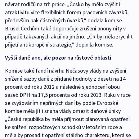
návrat rodičů na trh práce. „Česko by mělo zvýšit i
atraktivitu více flexibilních forem pracovních závazků,
především pak částečných úvazků,“ dodala komise.
Brusel Čechům také doporučuje zrušení anonymity v
případě takzvaných akcií na jméno. „ČR by měla zrychlit
přijetí antikorupční strategie,“ doplnila komise.
Vyšší daně ano, ale pozor na růstové oblasti
Komise také fandí návrhu Nečasovy vlády na zvýšení
snížené sazby daně z přidané hodnoty z deseti na 14
procent od roku 2012 a následné sjednocení obou
sazeb DPH na 17,5 procenta od roku 2013. Ruku v ruce
se zvyšováním nepřímých daní by podle Evropské
komise měla jít i snaha vlády omezit daňové úniky.
„Česká republika by měla přijmout plánovaná opatření
ke snížení rozpočtových schodků v letošním roce a
měla by prosadit opatření stálého charakteru, která se