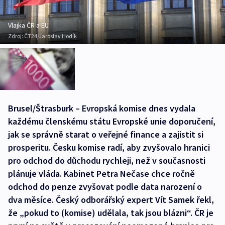
Vlajka ČR a EU
Zdroj:
ČT24/Jaroslav Hodík
Brusel/Štrasburk – Evropská komise dnes vydala
každému členskému státu Evropské unie doporučení,
jak se správně starat o veřejné finance a zajistit si
prosperitu. Česku komise radí, aby zvyšovalo hranici
pro odchod do důchodu rychleji, než v současnosti
plánuje vláda. Kabinet Petra Nečase chce ročně
odchod do penze zvyšovat podle data narození o
dva měsíce. Český odborářský expert Vít Samek řekl,
že „pokud to (komise) udělala, tak jsou blázni“. ČR je