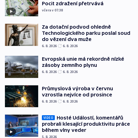
Pocit zdražení přetrvává
včera v 07:38
Za dotační podvod ohledně
Technologického parku poslal soud
do vězení dva muže
6. 8. 2026
6. 8. 2026
Evropská unie má rekordně nízké
zásoby zemního plynu
6. 8. 2026
6. 8. 2026
Průmyslová výroba v červnu
vzrostla nejvíce od prosince
6. 8. 2026
6. 8. 2026
Hosté Událostí, komentářů
VIDEO
probrali klesající produktivitu práce
během vlny veder
5. 8. 2026