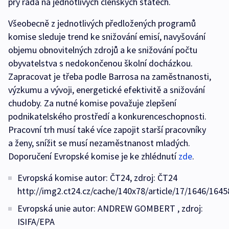
prý řada na jednotlivých členských státech.
Všeobecně z jednotlivých předložených programů
komise sleduje trend ke snižování emisí, navyšování
objemu obnovitelných zdrojů a ke snižování počtu
obyvatelstva s nedokončenou školní docházkou.
Zapracovat je třeba podle Barrosa na zaměstnanosti,
výzkumu a vývoji, energetické efektivitě a snižování
chudoby. Za nutné komise považuje zlepšení
podnikatelského prostředí a konkurenceschopnosti.
Pracovní trh musí také více zapojit starší pracovníky
a ženy, snížit se musí nezaměstnanost mladých.
Doporučení Evropské komise je ke zhlédnutí
zde
.
Evropská komise autor: ČT24, zdroj: ČT24
http://img2.ct24.cz/cache/140x78/article/17/1646/1645
Evropská unie autor: ANDREW GOMBERT , zdroj:
ISIFA/EPA