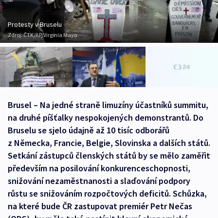
Protesty v Bruselu
Zdroj:
ČTK/AP/Virginia Mayo
Brusel – Na jedné straně limuzíny účastníků summitu,
na druhé píšťalky nespokojených demonstrantů. Do
Bruselu se sjelo údajně až 10 tisíc odborářů
z Německa, Francie, Belgie, Slovinska a dalších států.
Setkání zástupců členských států by se mělo zaměřit
především na posilování konkurenceschopnosti,
snižování nezaměstnanosti a slaďování podpory
růstu se snižováním rozpočtových deficitů. Schůzka,
na které bude ČR zastupovat premiér Petr Nečas