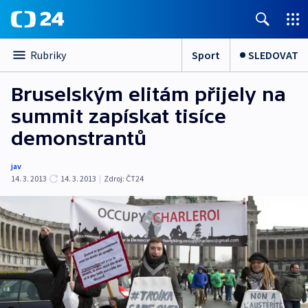
Sport
SLEDOVAT
Rubriky
Bruselským elitám přijely na
summit zapískat tisíce
demonstrantů
jav
14. 3. 2013
14. 3. 2013
|
Zdroj:
ČT24