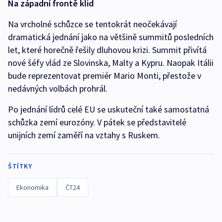
Na západní frontě klid
Na vrcholné schůzce se tentokrát neočekávají
dramatická jednání jako na většině summitů posledních
let, které horečně řešily dluhovou krizi. Summit přivítá
nové šéfy vlád ze Slovinska, Malty a Kypru. Naopak Itálii
bude reprezentovat premiér Mario Monti, přestože v
nedávných volbách prohrál.
Po jednání lídrů celé EU se uskuteční také samostatná
schůzka zemí eurozóny. V pátek se představitelé
unijních zemí zaměří na vztahy s Ruskem.
ŠTÍTKY
Ekonomika
ČT24