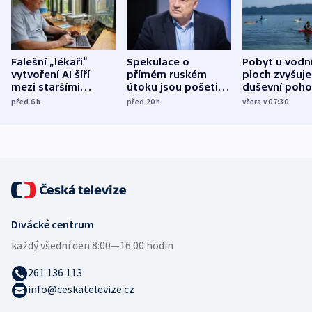
Falešní „lékaři“
Spekulace o
Pobyt u vodn
vytvoření AI šíří
přímém ruském
ploch zvyšuje
mezi staršími
útoku jsou pošetilé,
duševní poho
Poláky nebezpečné
míní estonský
ukázala
před 6
h
před 20
h
včera v 07:30
zdravotní rady
bezpečnostní
mezinárodní 
expert
Divácké centrum
každý všední den:
8:00—16:00 hodin
261 136 113
info@ceskatelevize.cz