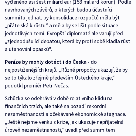
vyčleněno asi šest miliard eur (153 miliard korun). Podle
navrhovaných závěrů, o kterých budou účastníci
summitu jednat, by konsolidace rozpočtů měla být
„přátelská k růstu“ a měla by se lišit podle situace
jednotlivých zemí. Evropští diplomaté ale varují před
„zjednodušující debatou, která by proti sobě kladla růst
a utahování opasků“.
Peníze by mohly dotéct i do Česka
- do
nejpostiženějších krajů. „Různé propočty ukazují, že by
se to týkalo zřejmě především Ústeckého kraje,“
podotkl premiér Petr Nečas.
Schůzka se odehrává v době relativního klidu na
finančních trzích, ale také na pozadí rekordní
nezaměstnanosti a očekávané ekonomické stagnace.
„Ještě nejsme venku z krize, jak ukazuje nepřijatelná
úroveň nezaměstnanosti,“ uvedl před summitem