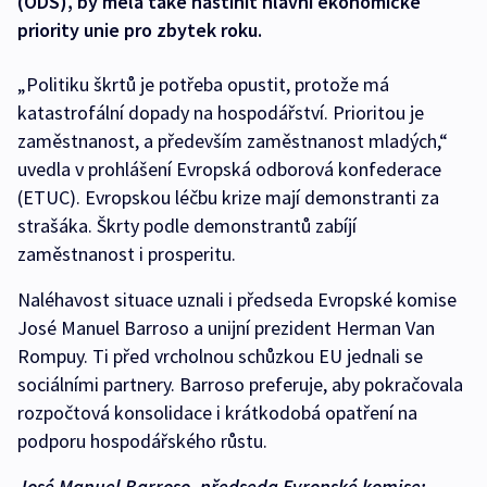
(ODS), by měla také nastínit hlavní ekonomické
priority unie pro zbytek roku.
„Politiku škrtů je potřeba opustit, protože má
katastrofální dopady na hospodářství. Prioritou je
zaměstnanost, a především zaměstnanost mladých,“
uvedla v prohlášení Evropská odborová konfederace
(ETUC). Evropskou léčbu krize mají demonstranti za
strašáka. Škrty podle demonstrantů zabíjí
zaměstnanost i prosperitu.
Naléhavost situace uznali i předseda Evropské komise
José Manuel Barroso a unijní prezident Herman Van
Rompuy. Ti před vrcholnou schůzkou EU jednali se
sociálními partnery. Barroso preferuje, aby pokračovala
rozpočtová konsolidace i krátkodobá opatření na
podporu hospodářského růstu.
José Manuel Barroso, předseda Evropské komise: