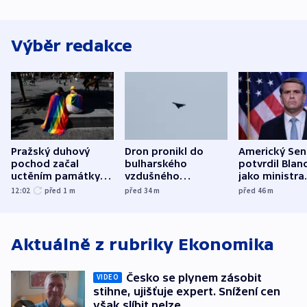
Výběr redakce
Pražský duhový
Dron pronikl do
Americký Sen
pochod začal
bulharského
potvrdil Blan
uctěním památky
vzdušného
jako ministra
obětí berlínského
prostoru,
spravedlnost
12:02
před 1
m
před 34
m
před 46
m
útoku
explodoval kilometr
od plynovodu
Aktuálně z rubriky
Ekonomika
Česko se plynem zásobit
VIDEO
stihne, ujišťuje expert. Snížení cen
však slíbit nelze