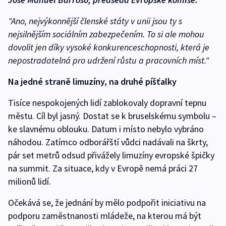
"Ano, nejvý
konnější členské státy v unii jsou ty s
nejsilnějším sociálním zabezpečením. To si ale mohou
dovolit jen díky vysoké konkurenceschopnosti, která je
nepostradatelná pro udržení růstu a
pracovních míst."
Na jedné straně limuzíny, na druhé píšťalky
Tisíce nespokojených lidí zablokovaly dopravní tepnu
městu. Cíl byl jasný. Dostat se k bruselskému symbolu –
ke slavnému oblouku. Datum i místo nebylo vybráno
náhodou. Zatímco odborářští vůdci nadávali na škrty,
pár set metrů odsud přivážely limuzíny evropské špičky
na summit. Za situace, kdy v Evropě nemá práci 27
milionů lidí.
Očekává se, že jednání by mělo podpořit iniciativu na
podporu zaměstnanosti mládeže, na kterou má být