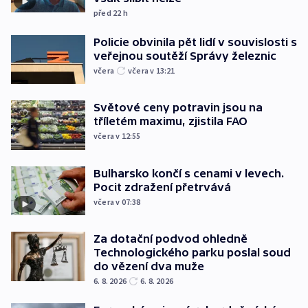
před 22
h
Policie obvinila pět lidí v souvislosti s
veřejnou soutěží Správy železnic
včera
včera v 13:21
Světové ceny potravin jsou na
tříletém maximu, zjistila FAO
včera v 12:55
Bulharsko končí s cenami v levech.
Pocit zdražení přetrvává
včera v 07:38
Za dotační podvod ohledně
Technologického parku poslal soud
do vězení dva muže
6. 8. 2026
6. 8. 2026