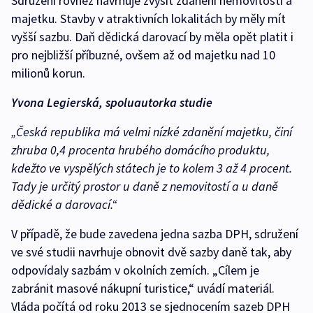
Sdružení rovněž navrhuje zvýšit zdanění nemovitostí a
majetku. Stavby v atraktivních lokalitách by měly mít
vyšší sazbu. Daň dědická darovací by měla opět platit i
pro nejbližší příbuzné, ovšem až od majetku nad 10
milionů korun.
Yvona Legierská, spoluautorka studie
„Česká republika má velmi nízké zdanění majetku, činí
zhruba 0,4 procenta hrubého domácího produktu,
kdežto ve vyspělých státech je to kolem 3 až 4 procent.
Tady je určitý prostor u daně z nemovitostí a u daně
dědické a darovací.“
V případě, že bude zavedena jedna sazba DPH, sdružení
ve své studii navrhuje obnovit dvě sazby daně tak, aby
odpovídaly sazbám v okolních zemích. „Cílem je
zabránit masové nákupní turistice,“ uvádí materiál.
Vláda počítá od roku 2013 se sjednocením sazeb DPH