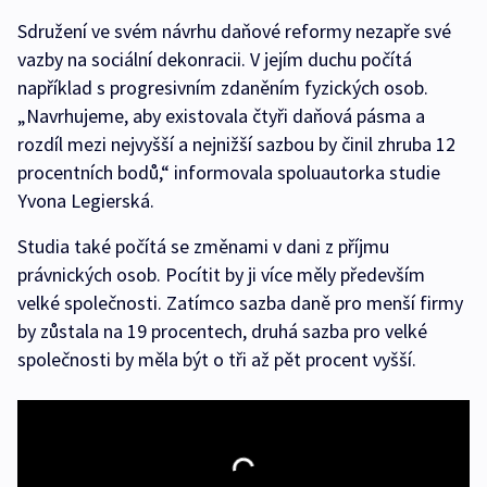
Sdružení ve svém návrhu daňové reformy nezapře své
vazby na sociální dekonracii. V jejím duchu počítá
například s progresivním zdaněním fyzických osob.
„Navrhujeme, aby existovala čtyři daňová pásma a
rozdíl mezi nejvyšší a nejnižší sazbou by činil zhruba 12
procentních bodů,“ informovala spoluautorka studie
Yvona Legierská.
Studia také počítá se změnami v dani z příjmu
právnických osob. Pocítit by ji více měly především
velké společnosti. Zatímco sazba daně pro menší firmy
by zůstala na 19 procentech, druhá sazba pro velké
společnosti by měla být o tři až pět procent vyšší.