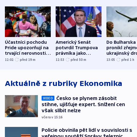
Účastníci pochodu
Americký Senát
Do Bulharska
Pride upozorňují na
potvrdil Trumpova
pronikl zřejm
trvající nerovnosti i
právníka jako
ukrajinský dr
společenskou
ministra
explodoval k
12:02
před 19
m
12:53
před 50
m
13:05
před 1
h
atmosféru
spravedlnosti
od plynovod
Aktuálně z rubriky
Ekonomika
Česko se plynem zásobit
VIDEO
stihne, ujišťuje expert. Snížení cen
však slíbit nelze
včera v 15:16
Policie obvinila pět lidí v souvislosti s
veřejnou soutěží Správy železnic