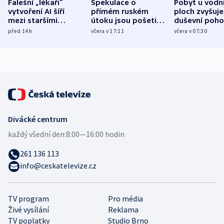
Falešní „lékaři“
Spekulace o
Pobyt u vodn
vytvoření AI šíří
přímém ruském
ploch zvyšuje
mezi staršími
útoku jsou pošetilé,
duševní poho
Poláky nebezpečné
míní estonský
ukázala
před 14
h
včera v 17:11
včera v 07:30
zdravotní rady
bezpečnostní
mezinárodní 
expert
Divácké centrum
každý všední den:
8:00—16:00 hodin
261 136 113
info@ceskatelevize.cz
TV program
Pro média
Živé vysílání
Reklama
TV poplatky
Studio Brno