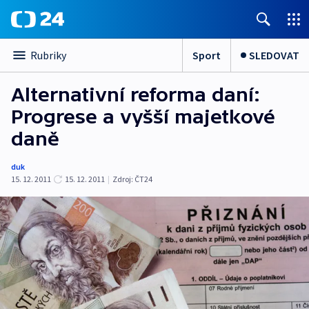
Sport
SLEDOVAT
Rubriky
Alternativní reforma daní:
Progrese a vyšší majetkové
daně
duk
15. 12. 2011
15. 12. 2011
|
Zdroj:
ČT24