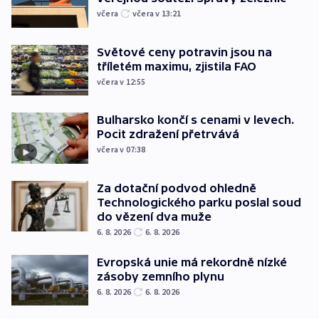
včera
včera v 13:21
Světové ceny potravin jsou na
tříletém maximu, zjistila FAO
včera v 12:55
Bulharsko končí s cenami v levech.
Pocit zdražení přetrvává
včera v 07:38
Za dotační podvod ohledně
Technologického parku poslal soud
do vězení dva muže
6. 8. 2026
6. 8. 2026
Evropská unie má rekordně nízké
zásoby zemního plynu
6. 8. 2026
6. 8. 2026