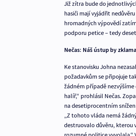
Již zítra bude do jednotlivýc
hasiči mají vyjádřit nedůvěru
hromadných výpovědí zatím 
podporu petice – tedy deseti
Nečas: Náš ústup by zklama
Ke stanovisku Johna nezasa
požadavkům se připojuje tak
žádném případě nezvýšíme de
halíř,“ prohlásil Nečas. Zop
na desetiprocentním snížen
„Z tohoto vláda nemá žádný
destruovalo důvěru, kterou v
rozumné politice vyvolala.“ 