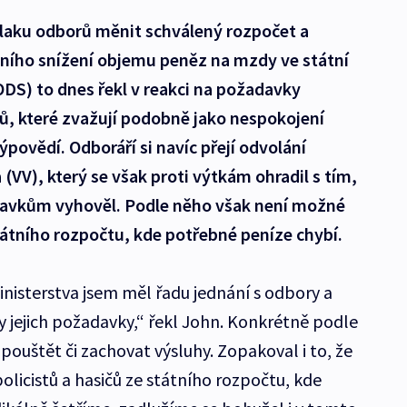
tlaku odborů měnit schválený rozpočet a
ního snížení objemu peněz na mzdy ve státní
ODS) to dnes řekl v reakci na požadavky
ů, které zvažují podobně jako nespokojení
povědí. Odboráří si navíc přejí odvolání
(VV), který se však proti výtkám ohradil s tím,
avkům vyhověl. Podle něho však není možné
átního rozpočtu, kde potřebné peníze chybí.
inisterstva jsem měl řadu jednání s odbory a
y jejich požadavky,“ řekl John. Konkrétně podle
ouštět či zachovat výsluhy. Zopakoval i to, že
licistů a hasičů ze státního rozpočtu, kde