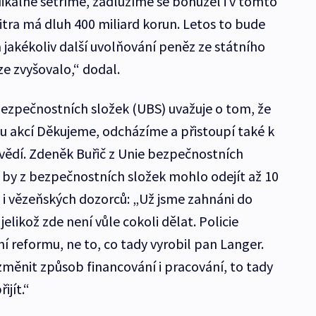
dikálně šetříme, zadlužíme se bohužel i v tomto
itra má dluh 400 miliard korun. Letos to bude
a jakékoliv další uvolňování peněz ze státního
e zvyšovalo,“ dodal.
ezpečnostních složek (UBS) uvažuje o tom, že
ou akcí Děkujeme, odcházíme a přistoupí také k
dí. Zdeněk Buřič z Unie bezpečnostních
že by z bezpečnostních složek mohlo odejít až 10
ků i vězeňských dozorců: „Už jsme zahnáni do
jelikož zde není vůle cokoli dělat. Policie
í reformu, ne to, co tady vyrobil pan Langer.
změnit způsob financování i pracování, to tady
ijít.“