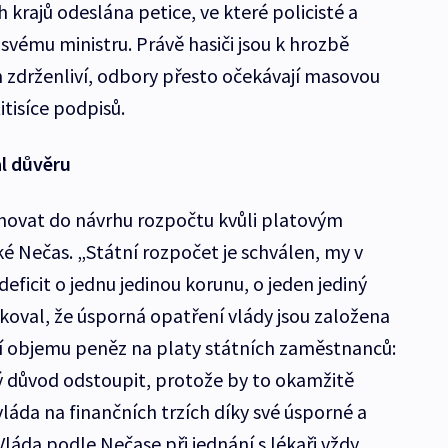
h krajů odeslána petice, ve které policisté a
 svému ministru. Právě hasiči jsou k hrozbě
zdrženliví, odbory přesto očekávají masovou
tisíce podpisů.
l důvěru
hovat do návrhu rozpočtu kvůli platovým
é Nečas. „Státní rozpočet je schválen, my v
ficit o jednu jedinou korunu, o jeden jediný
akoval, že úsporná opatření vlády jsou založena
í objemu peněz na platy státních zaměstnanců:
 důvod odstoupit, protože by to okamžitě
láda na finančních trzích díky své úsporné a
Vláda podle Nečase při jednání s lékaři vždy