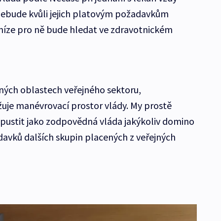
nebude kvůli jejich platovým požadavkům
níze pro ně bude hledat ve zdravotnickém
jiných oblastech veřejného sektoru,
je manévrovací prostor vlády. My prostě
pustit jako zodpovědná vláda jakýkoliv domino
davků dalších skupin placených z veřejných