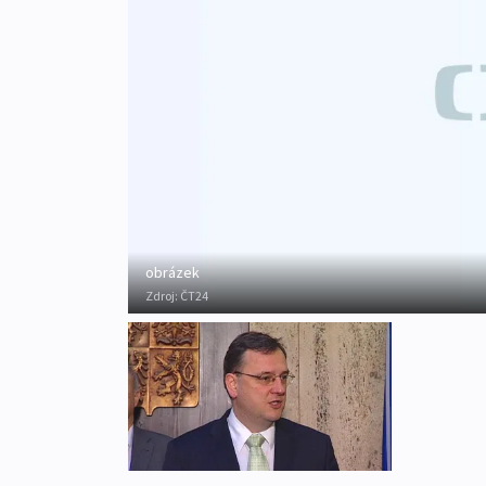
obrázek
Zdroj:
ČT24