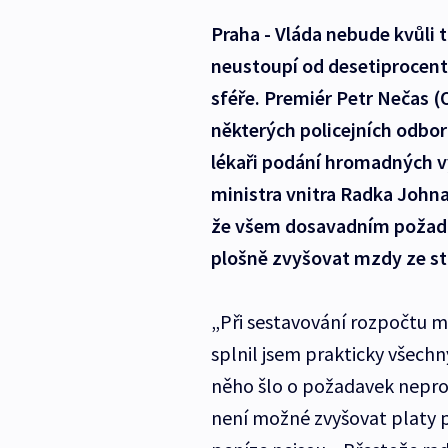
Praha - Vláda nebude kvůli 
neustoupí od desetiprocent
sféře. Premiér Petr Nečas (
některých policejních odbor
lékaři podání hromadných vý
ministra vnitra Radka Johna 
že všem dosavadním požad
plošně zvyšovat mzdy ze st
„Při sestavování rozpočtu m
splnil jsem prakticky všechn
něho šlo o požadavek neprop
není možné zvyšovat platy po