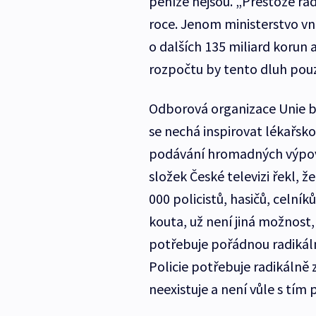
peníze nejsou. „Přestože ra
roce. Jenom ministerstvo vn
o dalších 135 miliard korun 
rozpočtu by tento dluh pouz
Odborová organizace Unie b
se nechá inspirovat lékařsk
podávání hromadných výpově
složek České televizi řekl, 
000 policistů, hasičů, celní
kouta, už není jiná možnost, 
potřebuje pořádnou radikáln
Policie potřebuje radikálně 
neexistuje a není vůle s tím př