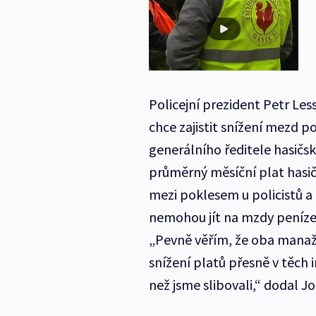
Policejní prezident Petr Les
chce zajistit snížení mezd p
generálního ředitele hasič
průměrný měsíční plat hasičů
mezi poklesem u policistů a 
nemohou jít na mzdy peníze 
„Pevně věřím, že oba manažeř
snížení platů přesně v těch 
než jsme slibovali,“ dodal J