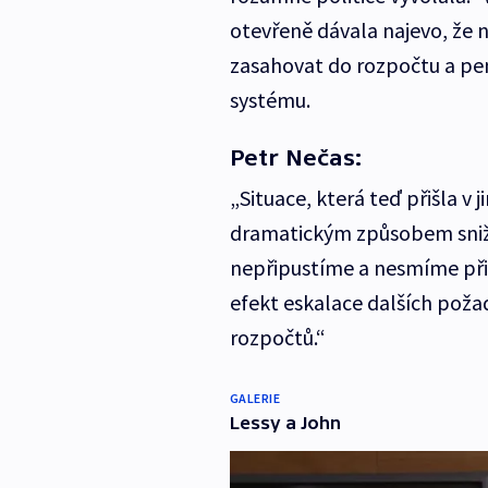
otevřeně dávala najevo, že 
zasahovat do rozpočtu a pe
systému.
Petr Nečas:
„Situace, která teď přišla v 
dramatickým způsobem snižu
nepřipustíme a nesmíme při
efekt eskalace dalších poža
rozpočtů.“
GALERIE
Lessy a John