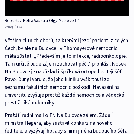
Reportáž Petra Vaška a Olgy Málkové
Zdroj:
ČT24
Většina elitních oborů, za kterými jezdí pacienti z celých
Čech, by ale na Bulovce i v Thomayerově nemocnici
měla zůstat. „Především je to infekce, radioonkologie.
Tam určitě bude zájem zachovat péči,“ prohlásil Nosek.
Na Bulovce je například i špičková ortopedie. Její šéf
Pavel Dungl varuje, že jeho kliniku vyškrtnutí ze
seznamu fakultních nemocnic poškodí. Navázání na
univerzitu zvyšuje prestiž každé nemocnice a vědecká
prestiž láká odborníky.
Pražští radní mají o FN Na Bulovce zájem. Žádají
ministra Hegera, aby zastavil konkurz na nového
ředitele, a vyzývají ho, aby s nimi jména budoucího šéfa