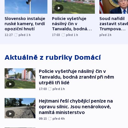
Slovensko instaluje
Policie vyšetřuje
Soud nařídil
ruské kamery, tvrdí
násilný čin v
zastavit stav
opoziční hnutí
Tanvaldu, bodná
Trumpova
zranění při něm
tanečního sá
12:27
před 1
h
17:03
před 1
h
před 2
h
utrpěli tři lidé
Aktuálně z rubriky
Domácí
Policie vyšetřuje násilný čin v
Tanvaldu, bodná zranění při něm
utrpěli tři lidé
17:03
před 1
h
Hejtmani řeší chybějící peníze na
opravu silnic. Jsou nenárokové,
namítá ministerstvo
09:15
před 4
h