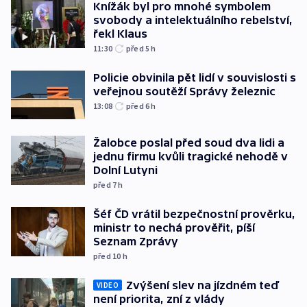
Knížák byl pro mnohé symbolem
svobody a intelektuálního rebelství,
řekl Klaus
11:30
před 5
h
Policie obvinila pět lidí v souvislosti s
veřejnou soutěží Správy železnic
13:08
před 6
h
Žalobce poslal před soud dva lidi a
jednu firmu kvůli tragické nehodě v
Dolní Lutyni
před 7
h
Šéf ČD vrátil bezpečnostní prověrku,
ministr to nechá prověřit, píší
Seznam Zprávy
před 10
h
Zvýšení slev na jízdném teď
VIDEO
není priorita, zní z vlády