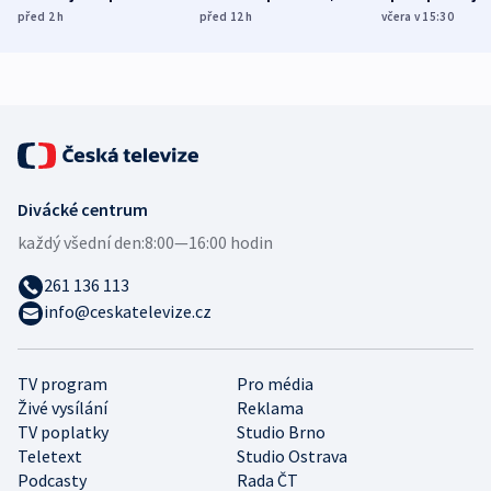
míní estonský
ukázala
různých zemí
před 2
h
před 12
h
včera v 15:30
bezpečnostní
mezinárodní studie
expert
Divácké centrum
každý všední den:
8:00—16:00 hodin
261 136 113
info@ceskatelevize.cz
TV program
Pro média
Živé vysílání
Reklama
TV poplatky
Studio Brno
Teletext
Studio Ostrava
Podcasty
Rada ČT