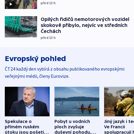
před 13
h
Opilých řidičů nemotorových vozidel
skokově přibylo, nejvíc ve středních
Čechách
před 13
h
Evropský pohled
ČT24 každý den vybírá z obsahu publikovaného evropskými
veřejnými médii, členy Eurovize.
Spekulace o
Pobyt u vodních
Jiný jazyk i t
přímém ruském
ploch zvyšuje
Ve Francii
útoku jsou pošetilé,
duševní pohodu,
spolupracují h