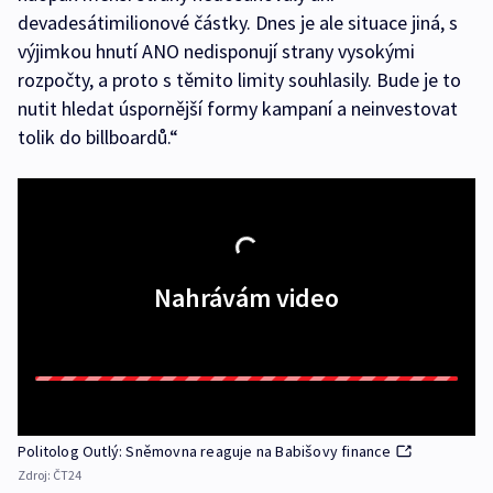
devadesátimilionové částky. Dnes je ale situace jiná, s
výjimkou hnutí ANO nedisponují strany vysokými
rozpočty, a proto s těmito limity souhlasily. Bude je to
nutit hledat úspornější formy kampaní a neinvestovat
tolik do billboardů.“
Nahrávám video
Politolog Outlý: Sněmovna reaguje na Babišovy finance
Zdroj:
ČT24