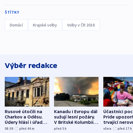
ŠTÍTKY
Domácí
Krajské volby
Volby v ČR 2016
Výběr redakce
Rusové útočili na
Kanadu i Evropu dál
Účastníci po
Charkov a Oděsu.
sužují lesní požáry.
Pride upozorň
Údery hlásí i úřady v
V Britské Kolumbii
trvající nerov
Bělgorodu
evakuovali tisíce lidí
společensko
08:39
před 44
m
před 5
h
včera
před 17
h
atmosféru