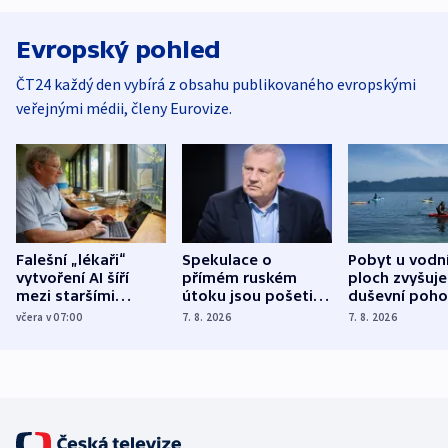
Evropský pohled
ČT24 každý den vybírá z obsahu publikovaného evropskými
veřejnými médii, členy Eurovize.
Falešní „lékaři“
Spekulace o
Pobyt u vodn
vytvoření AI šíří
přímém ruském
ploch zvyšuje
mezi staršími
útoku jsou pošetilé,
duševní poho
Poláky nebezpečné
míní estonský
ukázala
včera v 07:00
7. 8. 2026
7. 8. 2026
zdravotní rady
bezpečnostní
mezinárodní 
expert