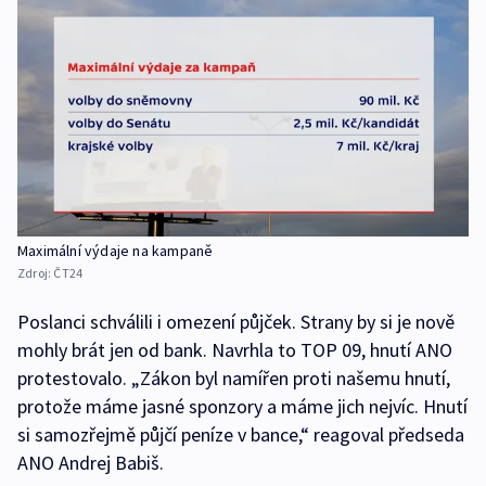
Maximální výdaje na kampaně
Zdroj:
ČT24
Poslanci schválili i omezení půjček. Strany by si je nově
mohly brát jen od bank. Navrhla to TOP 09, hnutí ANO
protestovalo. „Zákon byl namířen proti našemu hnutí,
protože máme jasné sponzory a máme jich nejvíc. Hnutí
si samozřejmě půjčí peníze v bance,“ reagoval předseda
ANO Andrej Babiš.