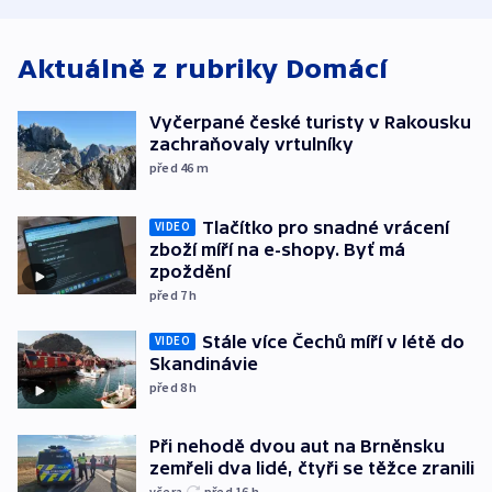
Aktuálně z rubriky
Domácí
Vyčerpané české turisty v Rakousku
zachraňovaly vrtulníky
před 46
m
Tlačítko pro snadné vrácení
VIDEO
zboží míří na e-shopy. Byť má
zpoždění
před 7
h
Stále více Čechů míří v létě do
VIDEO
Skandinávie
před 8
h
Při nehodě dvou aut na Brněnsku
zemřeli dva lidé, čtyři se těžce zranili
včera
před 16
h