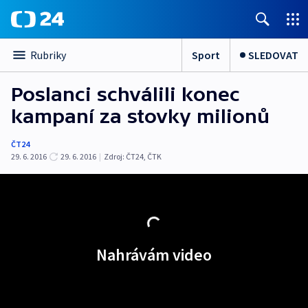
Sport
SLEDOVAT
Rubriky
Poslanci schválili konec
kampaní za stovky milionů
ČT24
29. 6. 2016
29. 6. 2016
|
Zdroj:
ČT24
,
ČTK
Nahrávám video