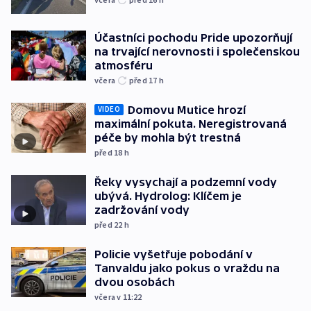
Účastníci pochodu Pride upozorňují
na trvající nerovnosti i společenskou
atmosféru
včera
před 17
h
Domovu Mutice hrozí
VIDEO
maximální pokuta. Neregistrovaná
péče by mohla být trestná
před 18
h
Řeky vysychají a podzemní vody
ubývá. Hydrolog: Klíčem je
zadržování vody
před 22
h
Policie vyšetřuje pobodání v
Tanvaldu jako pokus o vraždu na
dvou osobách
včera v 11:22