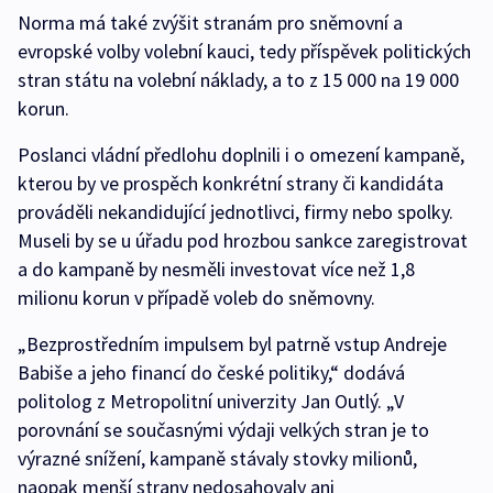
Norma má také zvýšit stranám pro sněmovní a
evropské volby volební kauci, tedy příspěvek politických
stran státu na volební náklady, a to z 15 000 na 19 000
korun.
Poslanci vládní předlohu doplnili i o omezení kampaně,
kterou by ve prospěch konkrétní strany či kandidáta
prováděli nekandidující jednotlivci, firmy nebo spolky.
Museli by se u úřadu pod hrozbou sankce zaregistrovat
a do kampaně by nesměli investovat více než 1,8
milionu korun v případě voleb do sněmovny.
„Bezprostředním impulsem byl patrně vstup Andreje
Babiše a jeho financí do české politiky,“ dodává
politolog z Metropolitní univerzity Jan Outlý. „V
porovnání se současnými výdaji velkých stran je to
výrazné snížení, kampaně stávaly stovky milionů,
naopak menší strany nedosahovaly ani