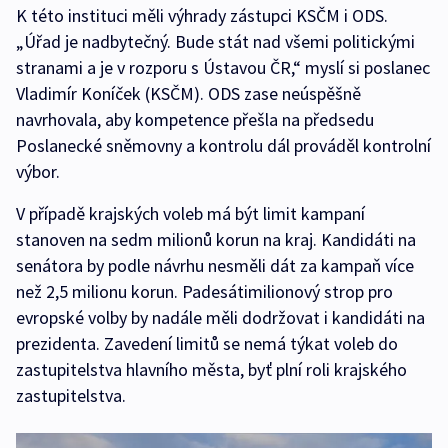
K této instituci měli výhrady zástupci KSČM i ODS.
„Úřad je nadbytečný. Bude stát nad všemi politickými
stranami a je v rozporu s Ústavou ČR,“ myslí si poslanec
Vladimír Koníček (KSČM). ODS zase neúspěšně
navrhovala, aby kompetence přešla na předsedu
Poslanecké sněmovny a kontrolu dál prováděl kontrolní
výbor.
V případě krajských voleb má být limit kampaní
stanoven na sedm milionů korun na kraj. Kandidáti na
senátora by podle návrhu nesměli dát za kampaň více
než 2,5 milionu korun. Padesátimilionový strop pro
evropské volby by nadále měli dodržovat i kandidáti na
prezidenta. Zavedení limitů se nemá týkat voleb do
zastupitelstva hlavního města, byť plní roli krajského
zastupitelstva.