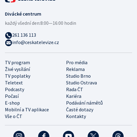
Divácké centrum
každý všední den:
8:00—16:00 hodin
261 136 113
info@ceskatelevize.cz
TV program
Pro média
Živé vysílání
Reklama
TV poplatky
Studio Brno
Teletext
Studio Ostrava
Podcasty
Rada ČT
Počasí
Kariéra
E-shop
Podávání námětů
Mobilní a TV aplikace
Časté dotazy
Vše o ČT
Kontakty